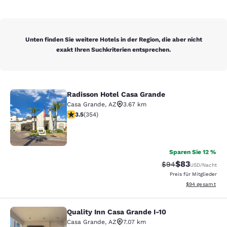
Unten finden Sie weitere Hotels in der Region, die aber nicht
exakt Ihren Suchkriterien entsprechen.
Radisson Hotel Casa Grande
Radisson Hotel Casa Grande
Casa Grande
,
AZ
3.67 km
3.47-Sterne-Bewertung. Gut. 354 Bewertungen
3.5
(
354
)
45
Sparen Sie 12 %
$83
Durchgestrichener 
Vergünstigter P
$94
USD
/Nacht
Preis für Mitglieder
Geschätzte Gesa
$94
gesamt
Quality Inn Casa Grande I-10
Quality Inn Casa Grande I-10
Casa Grande
,
AZ
7.07 km