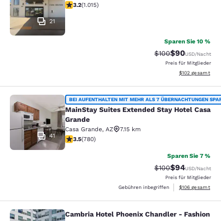
3.24-Sterne-Bewertung. Gut. 1015 Bewertungen
3.2
(
1.015
)
21
Sparen Sie 10 %
$90
Durchgestrichener P
Vergünstigter P
$100
USD
/Nacht
Preis für Mitglieder
Geschätzte Gesam
$102
gesamt
MainStay Suites Extended Stay Hot
BEI AUFENTHALTEN MIT MEHR ALS 7 ÜBERNACHTUNGEN SPA
MainStay Suites Extended Stay Hotel Casa
Grande
Casa Grande
,
AZ
7.15 km
41
3.51-Sterne-Bewertung. Gut. 780 Bewertungen
3.5
(
780
)
Sparen Sie 7 %
$94
Durchgestrichener P
Vergünstigter P
$100
USD
/Nacht
Preis für Mitglieder
Geschätzte Gesam
Gebühren inbegriffen
$106
gesamt
Cambria Hotel Phoenix Chandler - Fashion
Cambria Hotel Phoenix Chandler - F