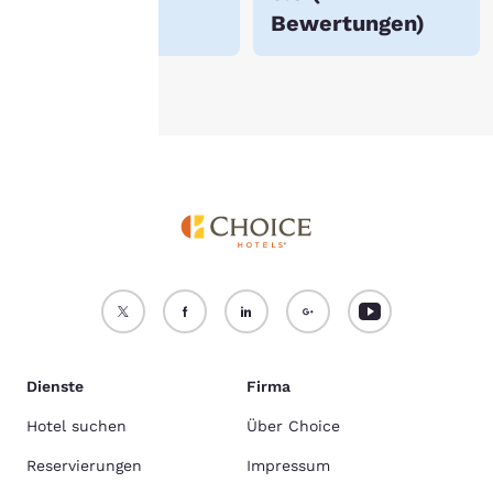
Bewertungen
)
chtlinie
.
Alle Cookies akzeptieren
Alle Cookies ablehnen
Dienste
Firma
Hotel suchen
Über Choice
Reservierungen
Impressum