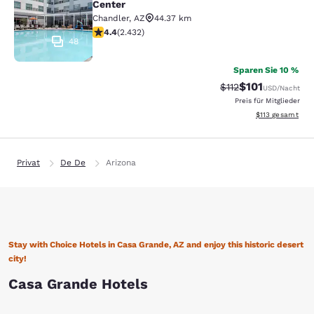
Center
Chandler
,
AZ
44.37 km
4.43-Sterne-Bewertung. Hervorragend. 2432 Bewertu
4.4
(
2.432
)
48
Sparen Sie 10 %
$101
Durchgestrichener 
Vergünstigter Pr
$112
USD
/Nacht
Preis für Mitglieder
Geschätzte Gesa
$113
gesamt
Privat
De De
Arizona
Stay with Choice Hotels in Casa Grande, AZ and enjoy this historic desert
city!
Casa Grande Hotels