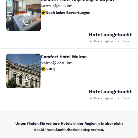
Comfort Hotel Copenhagen Airport
Kastrup
1.08 km
Noch keine Bewertungen
Noch keine Bewertungen
18
Hotel ausgebucht
für Ihre ausgewählten Daten
Comfort Hotel Malmo
Comfort Hotel Malmo
Malmo
22.91 km
5-Sterne-Bewertung. Außergewöhnlich. 1 Bewertung
5.0
(
1
)
33
Hotel ausgebucht
für Ihre ausgewählten Daten
Unten finden Sie weitere Hotels in der Region, die aber nicht
exakt Ihren Suchkriterien entsprechen.