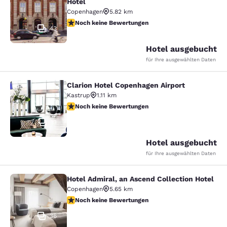
Hotel
Copenhagen
5.82 km
Noch keine Bewertungen
Noch keine Bewertungen
43
Hotel ausgebucht
für Ihre ausgewählten Daten
Clarion Hotel Copenhagen Airport
Clarion Hotel Copenhagen Airport
Kastrup
1.11 km
Noch keine Bewertungen
Noch keine Bewertungen
13
Hotel ausgebucht
für Ihre ausgewählten Daten
Hotel Admiral, an Ascend Collection Hotel
Hotel Admiral, an Ascend Collection
Copenhagen
5.65 km
Noch keine Bewertungen
Noch keine Bewertungen
36