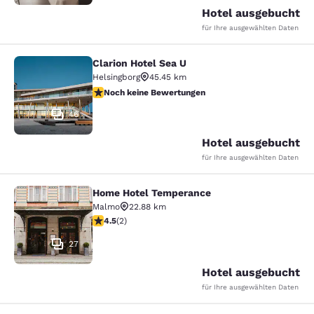
Hotel ausgebucht
für Ihre ausgewählten Daten
Clarion Hotel Sea U
Clarion Hotel Sea U
Helsingborg
45.45 km
Noch keine Bewertungen
Noch keine Bewertungen
46
Hotel ausgebucht
für Ihre ausgewählten Daten
Home Hotel Temperance
Home Hotel Temperance
Malmo
22.88 km
4.5-Sterne-Bewertung. Hervorragend. 2 Bewertungen
4.5
(
2
)
27
Hotel ausgebucht
für Ihre ausgewählten Daten