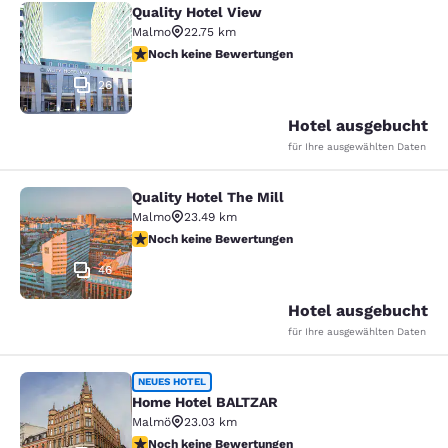
Quality Hotel View
Quality Hotel View
Malmo
22.75 km
Noch keine Bewertungen
Noch keine Bewertungen
26
Hotel ausgebucht
für Ihre ausgewählten Daten
Quality Hotel The Mill
Quality Hotel The Mill
Malmo
23.49 km
Noch keine Bewertungen
Noch keine Bewertungen
46
Hotel ausgebucht
für Ihre ausgewählten Daten
Home Hotel BALTZAR
NEUES HOTEL
Home Hotel BALTZAR
Malmö
23.03 km
Noch keine Bewertungen
Noch keine Bewertungen