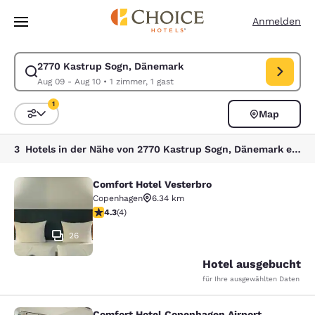
Ladevorgang abgeschlossen
Weiter Zu Hauptinhalt
Anmelden
2770 Kastrup Sogn, Dänemark
Suche für 2770 Kastrup Sogn, Dänemark ändern. Check-in-Datum Aug 
Aug 09 - Aug 10
•
1 zimmer, 1 gast
1
Map
Sortieren und Filtern,
1 Filter aktuell ausgewählt
3 Hotels in der Nähe von 2770 Kastrup Sogn, Dänemark entsprechen Ihren Filtern
Comfort Hotel Vesterbro
Comfort Hotel Vesterbro
Copenhagen
6.34 km
4.25-Sterne-Bewertung. Hervorragend. 4 Bewertungen
4.3
(
4
)
26
Hotel ausgebucht
für Ihre ausgewählten Daten
Comfort Hotel Copenhagen Airport