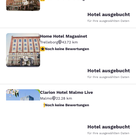
47
Hotel ausgebucht
für Ihre ausgewählten Daten
Home Hotel Magasinet
Home Hotel Magasinet
Trelleborg
43.72 km
Noch keine Bewertungen
Noch keine Bewertungen
18
Hotel ausgebucht
für Ihre ausgewählten Daten
Clarion Hotel Malmo Live
Clarion Hotel Malmo Live
Malmo
22.28 km
Noch keine Bewertungen
Noch keine Bewertungen
38
hre
Hotel ausgebucht
für Ihre ausgewählten Daten