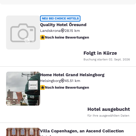
Quality Hotel Öresund
NEU BEI CHOICE HOTELS
Quality Hotel Öresund
Landskrona
28.15 km
Noch keine Bewertungen
Noch keine Bewertungen
0
Folgt in Kürze
Buchung starten
02. Sept. 2026
Home Hotel Grand Helsingborg
Home Hotel Grand Helsingborg
Helsingborg
45.51 km
Noch keine Bewertungen
Noch keine Bewertungen
48
Hotel ausgebucht
für Ihre ausgewählten Daten
Villa Copenhagen, an Ascend Collection
Villa Copenhagen, an Ascend Collect