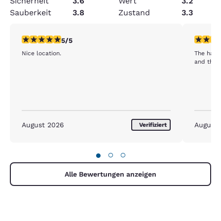
Sicherheit
3.6
Wert
3.2
Sauberkeit
3.8
Zustand
3.3
5-Sterne-Bewertung. Außergewöhnlich. 1 Bewertung
5-Sterne
5/5
Nice location.
The harri
and the 
August 2026
August
Verifiziert
●
○
○
Alle Bewertungen anzeigen