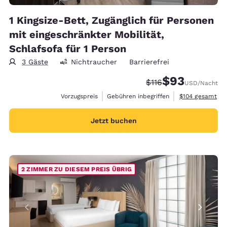
1 Kingsize-Bett, Zugänglich für Personen
mit eingeschränkter Mobilität,
Schlafsofa für 1 Person
3 Gäste
Nichtraucher
Barrierefrei
$93
Durchgestrichener P
Vergünstigter Pr
$116
USD
/Nacht
Geschätzte Gesa
Vorzugspreis
Gebühren inbegriffen
$104
gesamt
Jetzt buchen
2 ZIMMER ZU DIESEM PREIS ÜBRIG