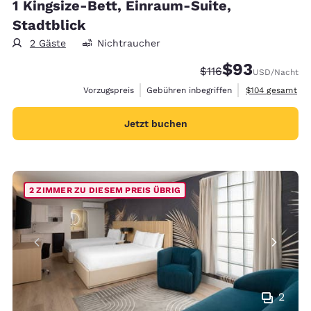
1 Kingsize-Bett, Einraum-Suite,
Stadtblick
2 Gäste
Nichtraucher
$93
Durchgestrichener P
Vergünstigter Pr
$116
USD
/Nacht
Geschätzte Gesa
Vorzugspreis
Gebühren inbegriffen
$104
gesamt
Jetzt buchen
2 ZIMMER ZU DIESEM PREIS ÜBRIG
2