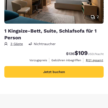
2
1 Kingsize-Bett, Suite, Schlafsofa für 1
Person
3 Gäste
Nichtraucher
$109
Durchgestrichener Pre
Vergünstigter Prei
$136
USD
/Nacht
Geschätzte Ges
Vorzugspreis
Gebühren inbegriffen
$121
gesamt
Jetzt buchen