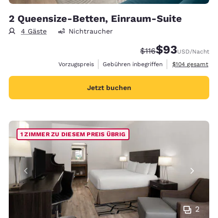
2 Queensize-Betten, Einraum-Suite
4 Gäste
Nichtraucher
$93
Durchgestrichener P
Vergünstigter Pr
$116
USD
/Nacht
Geschätzte Gesa
Vorzugspreis
Gebühren inbegriffen
$104
gesamt
Jetzt buchen
1 ZIMMER ZU DIESEM PREIS ÜBRIG
2