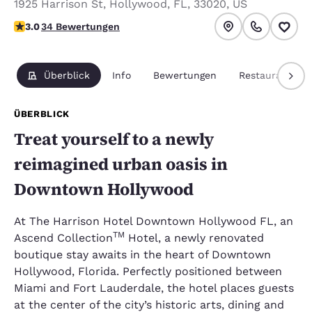
1925 Harrison St
,
Hollywood
,
FL
,
33020
,
US
3-Sterne-Bewertung. Mittelmäßig.
3.0
34 Bewertungen
Überblick
Info
Bewertungen
Restaurants
ÜBERBLICK
Treat yourself to a newly
reimagined urban oasis in
Downtown Hollywood
At The Harrison Hotel Downtown Hollywood FL, an
TM
Ascend Collection
Hotel, a newly renovated
boutique stay awaits in the heart of Downtown
Hollywood, Florida. Perfectly positioned between
Miami and Fort Lauderdale, the hotel places guests
at the center of the city’s historic arts, dining and