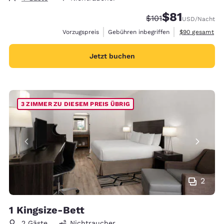
$81
Durchgestrichener P
Vergünstigter Pr
$101
USD
/Nacht
Geschätzte Ges
Vorzugspreis
Gebühren inbegriffen
$90
gesamt
Jetzt buchen
3 ZIMMER ZU DIESEM PREIS ÜBRIG
2
1 Kingsize-Bett
2 Gäste
Nichtraucher