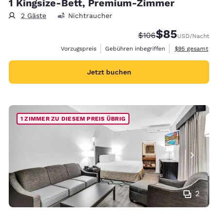
1 Kingsize-Bett, Premium-Zimmer
2 Gäste
Nichtraucher
$85
Durchgestrichener Pr
Vergünstigter Pr
$106
USD
/Nacht
Geschätzte Ges
Vorzugspreis
Gebühren inbegriffen
$95
gesamt
Jetzt buchen
1 ZIMMER ZU DIESEM PREIS ÜBRIG
2