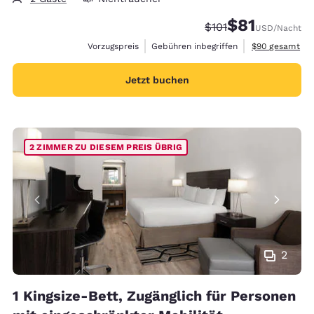
$81
Durchgestrichener P
Vergünstigter Pr
$101
USD
/Nacht
Geschätzte Ges
Vorzugspreis
Gebühren inbegriffen
$90
gesamt
Jetzt buchen
2 ZIMMER ZU DIESEM PREIS ÜBRIG
2
1 Kingsize-Bett, Zugänglich für Personen