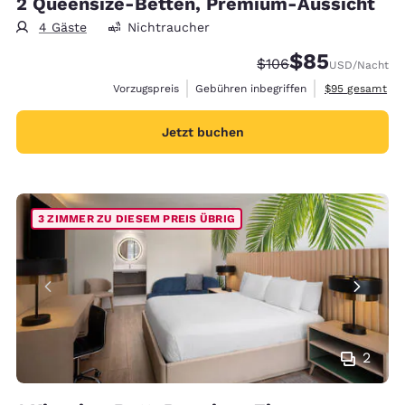
2 Queensize-Betten, Premium-Aussicht
4 Gäste
Nichtraucher
$85
Durchgestrichener Pr
Vergünstigter Pr
$106
USD
/Nacht
Geschätzte Ges
Vorzugspreis
Gebühren inbegriffen
$95
gesamt
Jetzt buchen
3 ZIMMER ZU DIESEM PREIS ÜBRIG
2