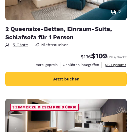
2
2 Queensize-Betten, Einraum-Suite,
Schlafsofa für 1 Person
5 Gäste
Nichtraucher
$109
Durchgestrichener Pre
Vergünstigter Prei
$136
USD
/Nacht
Geschätzte Ges
Vorzugspreis
Gebühren inbegriffen
$121
gesamt
Jetzt buchen
3 ZIMMER ZU DIESEM PREIS ÜBRIG