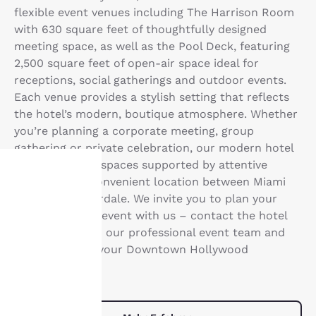
flexible event venues including The Harrison Room
with 630 square feet of thoughtfully designed
meeting space, as well as the Pool Deck, featuring
2,500 square feet of open-air space ideal for
receptions, social gatherings and outdoor events.
Each venue provides a stylish setting that reflects
the hotel’s modern, boutique atmosphere. Whether
you’re planning a corporate meeting, group
gathering or private celebration, our modern hotel
offers versatile spaces supported by attentive
service and a convenient location between Miami
and Fort Lauderdale. We invite you to plan your
hre
next important event with us – contact the hotel
rivatsphäre
to connect with our professional event team and
begin planning your Downtown Hollywood
st uns
experience.
ichtig.