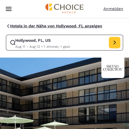
Ladevorgang abgeschlossen
Weiter Zu Hauptinhalt
Anmelden
Hotels in der Nähe von Hollywood, FL anzeigen
Hollywood, FL, US
Suche für Hollywood, FL, US ändern. Check-in-Datum Aug 11, Check-ou
Aug 11 - Aug 12
•
1 zimmer, 1 gast