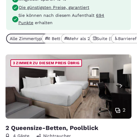
Die günstigsten Preise, garantiert
Sie können nach diesem Aufenthalt
694
Punkte
erhalten
Alle Zimmertypen (10)
1 Bett (6)
Mehr als 2 Betten (4)
Suite (5)
Barrieref
3 ZIMMER ZU DIESEM PREIS ÜBRIG
2
2 Queensize-Betten, Poolblick
4 Gäste
Nichtraucher