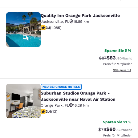
Quality Inn Orange Park Jacksonville
Quality Inn Orange Park Jacksonvill
Jacksonville
,
FL
16.89 km
3.15-Sterne-Bewertung. Gut. 1085 Bewertungen
3.1
(
1.085
)
30
Sparen Sie 5 %
$83
Durchgestrichener
Vergünstigter P
$87
USD
/Nacht
Preis für Mitglieder
Geschätzte Gesa
$94
gesamt
Suburban Studios Orange Park - Jack
NEU BEI CHOICE HOTELS
Suburban Studios Orange Park -
Jacksonville near Naval Air Station
Orange Park
,
FL
16.29 km
15
3.38-Sterne-Bewertung. Gut. 13 Bewertungen
3.4
(
13
)
Sparen Sie 21 %
$60
Durchgestrichener 
Vergünstigter P
$76
USD
/Nacht
Preis für Mitglieder