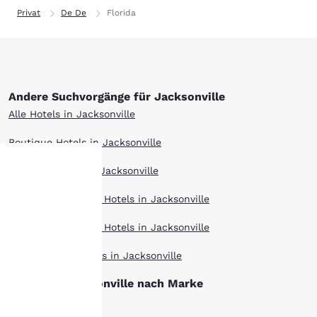
Privat
De De
Florida
Andere Suchvorgänge für Jacksonville
Alle Hotels in Jacksonville
Boutique Hotels in Jacksonville
Hotel-Angebote in Jacksonville
hre
Langzeitaufenthalt Hotels in Jacksonville
rivatsphäre
Haustierfreundlich Hotels in Jacksonville
st uns
Top bewertet Hotels in Jacksonville
Hotels in Jacksonville nach Marke
ichtig.
Cambria Hotels