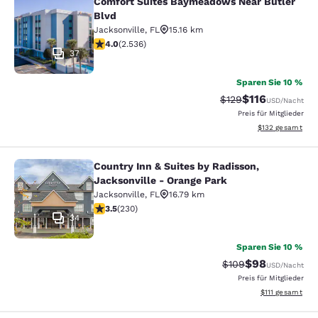
Comfort Suites Baymeadows Near Butler
Comfort Suites Baymeadows Near Bu
Blvd
Jacksonville
,
FL
15.16 km
3.95-Sterne-Bewertung. Gut. 2536 Bewertungen
4.0
(
2.536
)
37
Sparen Sie 10 %
$116
Durchgestrichener P
Vergünstigter Pr
$129
USD
/Nacht
Preis für Mitglieder
Geschätzte Gesam
$132
gesamt
Country Inn & Suites by Radisson,
Country Inn & Suites by Radisson, J
Jacksonville - Orange Park
Jacksonville
,
FL
16.79 km
3.51-Sterne-Bewertung. Gut. 230 Bewertungen
3.5
(
230
)
34
Sparen Sie 10 %
$98
Durchgestrichener P
Vergünstigter P
$109
USD
/Nacht
Preis für Mitglieder
Geschätzte Gesa
$111
gesamt