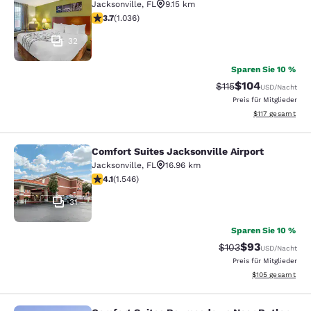
Jacksonville
,
FL
9.15 km
3.66-Sterne-Bewertung. Gut. 1036 Bewertungen
3.7
(
1.036
)
32
Sparen Sie 10 %
$104
Durchgestrichener P
Vergünstigter Pr
$115
USD
/Nacht
Preis für Mitglieder
Geschätzte Gesa
$117
gesamt
Comfort Suites Jacksonville Airport
Comfort Suites Jacksonville Airport
Jacksonville
,
FL
16.96 km
4.1-Sterne-Bewertung. Sehr gut. 1546 Bewertungen
4.1
(
1.546
)
31
Sparen Sie 10 %
$93
Durchgestrichener 
Vergünstigter P
$103
USD
/Nacht
Preis für Mitglieder
Geschätzte Gesam
$105
gesamt