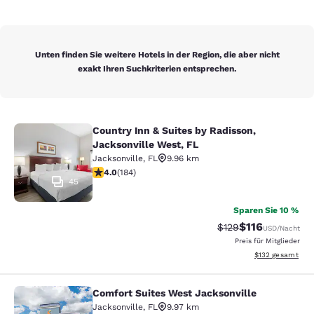
Unten finden Sie weitere Hotels in der Region, die aber nicht
exakt Ihren Suchkriterien entsprechen.
Country Inn & Suites by Radisson,
Country Inn & Suites by Radisson, J
Jacksonville West, FL
Jacksonville
,
FL
9.96 km
4.01-Sterne-Bewertung. Sehr gut. 184 Bewertungen
4.0
(
184
)
45
Sparen Sie 10 %
$116
Durchgestrichener P
Vergünstigter Pr
$129
USD
/Nacht
Preis für Mitglieder
Geschätzte Gesam
$132
gesamt
Comfort Suites West Jacksonville
Comfort Suites West Jacksonville
Jacksonville
,
FL
9.97 km