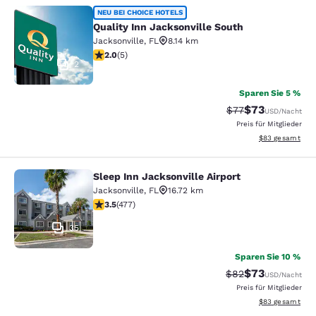
Quality Inn Jacksonville South
NEU BEI CHOICE HOTELS
Quality Inn Jacksonville South
Jacksonville
,
FL
8.14 km
2-Sterne-Bewertung. Mittelmäßig. 5 Bewertungen
2.0
(
5
)
2
Sparen Sie 5 %
$73
Durchgestrichener
Vergünstigter P
$77
USD
/Nacht
Preis für Mitglieder
Geschätzte Gesa
$83
gesamt
Sleep Inn Jacksonville Airport
Sleep Inn Jacksonville Airport
Jacksonville
,
FL
16.72 km
3.47-Sterne-Bewertung. Gut. 477 Bewertungen
3.5
(
477
)
35
Sparen Sie 10 %
$73
Durchgestrichener 
Vergünstigter P
$82
USD
/Nacht
Preis für Mitglieder
Geschätzte Gesa
$83
gesamt