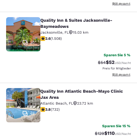
Geschätzte Gesa
$68
gesamt
Quality Inn & Suites Jacksonville-
Quality Inn & Suites Jacksonville
Baymeadows
Jacksonville
,
FL
15.03 km
2.59-Sterne-Bewertung. Mittelmäßig. 1508 Bewertung
2.6
(
1.508
)
30
Sparen Sie 5 %
$52
Durchgestrichener 
Vergünstigter P
$54
USD
/Nacht
Preis für Mitglieder
Geschätzte Gesa
$58
gesamt
Quality Inn Atlantic Beach-Mayo Clinic
Quality Inn Atlantic Beach-Mayo Cli
Jax Area
Atlantic Beach
,
FL
23.72 km
3.75-Sterne-Bewertung. Gut. 732 Bewertungen
3.8
(
732
)
49
Sparen Sie 15 %
$110
Durchgestrichener P
Vergünstigter Pr
$129
USD
/Nacht