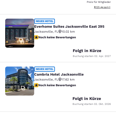
Preis für Mitglieder
Geschätzte Gesam
$125
gesamt
Everhome Suites Jacksonville East 
NEUES HOTEL
Everhome Suites Jacksonville East 295
Jacksonville
,
FL
10.02 km
Noch keine Bewertungen
Noch keine Bewertungen
25
Folgt in Kürze
Buchung starten
02. Apr. 2027
Cambria Hotel Jacksonville
NEUES HOTEL
Cambria Hotel Jacksonville
Jacksonville
,
FL
17.62 km
Noch keine Bewertungen
Noch keine Bewertungen
6
Folgt in Kürze
Buchung starten
02. Okt. 2026