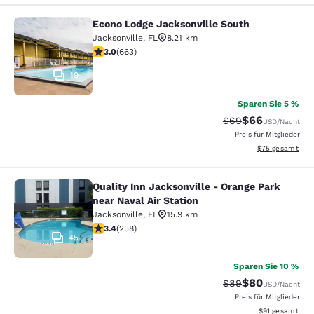
Econo Lodge Jacksonville South
Econo Lodge Jacksonville South
Jacksonville
,
FL
8.21 km
3.05-Sterne-Bewertung. Mittelmäßig. 663 Bewertunge
3.0
(
663
)
19
Sparen Sie 5 %
$66
Durchgestrichener 
Vergünstigter P
$69
USD
/Nacht
Preis für Mitglieder
Geschätzte Gesa
$75
gesamt
Quality Inn Jacksonville - Orange Park
Quality Inn Jacksonville - Orange Pa
near Naval Air Station
Jacksonville
,
FL
15.9 km
3.35-Sterne-Bewertung. Gut. 258 Bewertungen
3.4
(
258
)
45
Sparen Sie 10 %
$80
Durchgestrichener 
Vergünstigter P
$89
USD
/Nacht
Preis für Mitglieder
Geschätzte Gesa
$91
gesamt