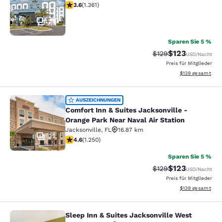
3.65-Sterne-Bewertung. Gut. 1361 Bewertungen
3.6
(
1.361
)
34
Sparen Sie 5 %
$123
Durchgestrichener P
Vergünstigter Pr
$129
USD
/Nacht
Preis für Mitglieder
Geschätzte Gesam
$139
gesamt
Comfort Inn & Suites Jacksonville -
AUSZEICHNUNGEN
Comfort Inn & Suites Jacksonville -
Orange Park Near Naval Air Station
Jacksonville
,
FL
16.87 km
32
4.64-Sterne-Bewertung. Außergewöhnlich. 1250 Bewe
4.6
(
1.250
)
Sparen Sie 5 %
$123
Durchgestrichener P
Vergünstigter Pr
$129
USD
/Nacht
Preis für Mitglieder
Geschätzte Gesam
$139
gesamt
Sleep Inn & Suites Jacksonville West
Sleep Inn & Suites Jacksonville Wes