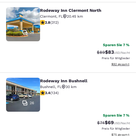
Rodeway Inn Clermont North
Rodeway Inn Clermont North
Clermont
,
FL
20.45 km
2.76-Sterne-Bewertung. Mittelmäßig. 312 Bewertungen
2.8
(
312
)
36
Sparen Sie 7 %
$83
Durchgestrichener 
Vergünstigter P
$89
USD
/Nacht
Preis für Mitglieder
Geschätzte Gesa
$92
gesamt
Rodeway Inn Bushnell
Rodeway Inn Bushnell
Bushnell
,
FL
30 km
3.37-Sterne-Bewertung. Gut. 134 Bewertungen
3.4
(
134
)
26
Sparen Sie 7 %
$69
Durchgestrichener 
Vergünstigter P
$74
USD
/Nacht
Preis für Mitglieder
Geschätzte Gesa
$75
gesamt