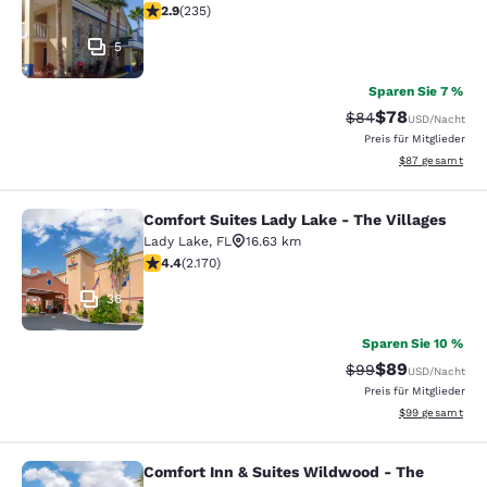
2.9-Sterne-Bewertung. Mittelmäßig. 235 Bewertungen
2.9
(
235
)
5
Sparen Sie 7 %
$78
Durchgestrichener 
Vergünstigter P
$84
USD
/Nacht
Preis für Mitglieder
Geschätzte Gesa
$87
gesamt
Comfort Suites Lady Lake - The Villages
Comfort Suites Lady Lake - The Vill
Lady Lake
,
FL
16.63 km
4.36-Sterne-Bewertung. Hervorragend. 2170 Bewertun
4.4
(
2.170
)
36
Sparen Sie 10 %
$89
Durchgestrichener 
Vergünstigter P
$99
USD
/Nacht
Preis für Mitglieder
Geschätzte Gesa
$99
gesamt
Comfort Inn & Suites Wildwood - The
Comfort Inn & Suites Wildwood - Th