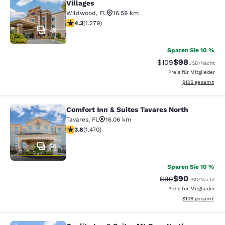
Villages
Wildwood
,
FL
16.59 km
4.32-Sterne-Bewertung. Hervorragend. 1279 Bewertun
4.3
(
1.279
)
36
Sparen Sie 10 %
$98
Durchgestrichener P
Vergünstigter P
$109
USD
/Nacht
Preis für Mitglieder
Geschätzte Gesam
$105
gesamt
Comfort Inn & Suites Tavares North
Comfort Inn & Suites Tavares North
Tavares
,
FL
16.06 km
3.81-Sterne-Bewertung. Gut. 1470 Bewertungen
3.8
(
1.470
)
50
Sparen Sie 10 %
$90
Durchgestrichener 
Vergünstigter P
$99
USD
/Nacht
Preis für Mitglieder
Geschätzte Gesam
$106
gesamt