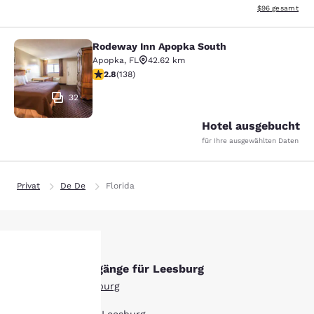
Geschätzte Gesa
$96
gesamt
Rodeway Inn Apopka South
Rodeway Inn Apopka South
Apopka
,
FL
42.62 km
2.75-Sterne-Bewertung. Mittelmäßig. 138 Bewertungen
2.8
(
138
)
32
Hotel ausgebucht
für Ihre ausgewählten Daten
Privat
De De
Florida
Andere Suchvorgänge für Leesburg
hre
Alle Hotels in Leesburg