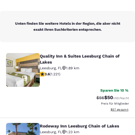
Unten finden Sie weitere Hotels in der Region, die aber nicht
exakt Ihren Suchkriterien entsprechen.
Quality Inn & Suites Leesburg Chain of
Quality Inn & Suites Leesburg Chain
Lakes
Leesburg
,
FL
1.89 km
3.56-Sterne-Bewertung. Gut. 1221 Bewertungen
3.6
(
1.221
)
33
Sparen Sie 10 %
$50
Durchgestrichener 
Vergünstigter P
$56
USD
/Nacht
Preis für Mitglieder
Geschätzte Gesa
$57
gesamt
Rodeway Inn Leesburg Chain of Lakes
Rodeway Inn Leesburg Chain of Lak
Leesburg
,
FL
1.23 km