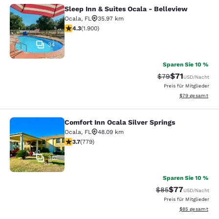
Sleep Inn & Suites Ocala - Belleview
Sleep Inn & Suites Ocala - Bellevie
Ocala
,
FL
35.97 km
4.3-Sterne-Bewertung. Hervorragend. 1900 Bewertung
4.3
(
1.900
)
34
Sparen Sie 10 %
$71
Durchgestrichener
Vergünstigter P
$79
USD
/Nacht
Preis für Mitglieder
Geschätzte Gesa
$79
gesamt
Comfort Inn Ocala Silver Springs
Comfort Inn Ocala Silver Springs
Ocala
,
FL
48.09 km
3.73-Sterne-Bewertung. Gut. 779 Bewertungen
3.7
(
779
)
36
Sparen Sie 10 %
$77
Durchgestrichener 
Vergünstigter P
$85
USD
/Nacht
Preis für Mitglieder
Geschätzte Gesa
$85
gesamt