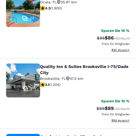
Ocala
,
FL
35.97 km
4.3-Sterne-Bewertung. Hervorragend. 1900 Bewertung
4.3
(
1.900
)
34
Sparen Sie 10 %
$86
Durchgestrichener 
Vergünstigter P
$95
USD
/Nacht
Preis für Mitglieder
Geschätzte Gesa
$95
gesamt
Quality Inn & Suites Brooksville I-75/Dade
Quality Inn & Suites Brooksville I-7
City
Brooksville
,
FL
47.5 km
3.14-Sterne-Bewertung. Gut. 1204 Bewertungen
3.1
(
1.204
)
31
Sparen Sie 10 %
$89
Durchgestrichener 
Vergünstigter P
$99
USD
/Nacht
Preis für Mitglieder
Geschätzte Gesa
$99
gesamt