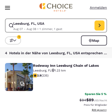
Ladevorgang abgeschlossen
Weiter Zu Hauptinhalt
Anmelden
Leesburg, FL, USA
Suche für Leesburg, FL, USA ändern. Check-in-Datum Aug 07, Check-o
Aug 07 - Aug 08
•
1 zimmer, 1 gast
1
Map
Sortieren und Filtern,
1 Filter aktuell ausgewählt
4 Hotels in der Nähe von Leesburg, FL, USA entsprechen Ihren Filtern
Rodeway Inn Leesburg Chain of Lakes
Rodeway Inn Leesburg Chain of Lak
Leesburg
,
FL
1.23 km
2.9-Sterne-Bewertung. Mittelmäßig. 235 Bewertungen
2.9
(
235
)
5
Sparen Sie 5 %
$89
Durchgestrichener 
Vergünstigter P
$94
USD
/Nacht
Preis für Mitglieder
Geschätzte Gesa
$99
gesamt