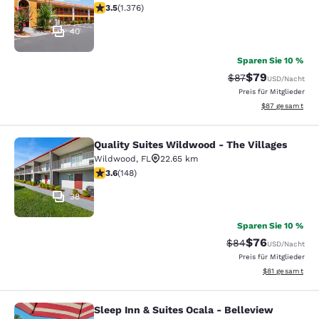
3.46-Sterne-Bewertung. Gut. 1376 Bewertungen
3.5
(
1.376
)
40
Sparen Sie 10 %
$79
Durchgestrichener 
Vergünstigter P
$87
USD
/Nacht
Preis für Mitglieder
Geschätzte Gesa
$87
gesamt
Quality Suites Wildwood - The Villages
Quality Suites Wildwood - The Villa
Wildwood
,
FL
22.65 km
3.58-Sterne-Bewertung. Gut. 148 Bewertungen
3.6
(
148
)
38
Sparen Sie 10 %
$76
Durchgestrichener 
Vergünstigter P
$84
USD
/Nacht
Preis für Mitglieder
Geschätzte Gesa
$81
gesamt
Sleep Inn & Suites Ocala - Belleview
Sleep Inn & Suites Ocala - Bellevie