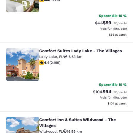
33
Sparen Sie 10 %
$59
Durchgestrichener 
Vergünstigter P
$65
USD
/Nacht
Preis für Mitglieder
Geschätzte Gesa
$66
gesamt
Comfort Suites Lady Lake - The Villages
Comfort Suites Lady Lake - The Vill
Lady Lake
,
FL
16.63 km
4.36-Sterne-Bewertung. Hervorragend. 2169 Bewertun
4.4
(
2.169
)
36
Sparen Sie 10 %
$94
Durchgestrichener P
Vergünstigter P
$104
USD
/Nacht
Preis für Mitglieder
Geschätzte Gesam
$104
gesamt
Comfort Inn & Suites Wildwood - The
Comfort Inn & Suites Wildwood - Th
Villages
Wildwood
,
FL
16.59 km