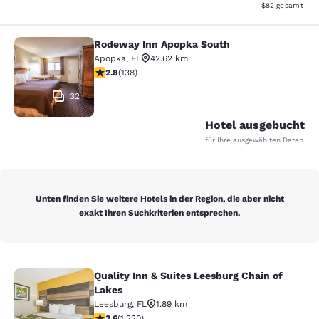
Geschätzte Gesa
$82
gesamt
Rodeway Inn Apopka South
Rodeway Inn Apopka South
Apopka
,
FL
42.62 km
2.75-Sterne-Bewertung. Mittelmäßig. 138 Bewertungen
2.8
(
138
)
32
Hotel ausgebucht
für Ihre ausgewählten Daten
Unten finden Sie weitere Hotels in der Region, die aber nicht
exakt Ihren Suchkriterien entsprechen.
Quality Inn & Suites Leesburg Chain of
Quality Inn & Suites Leesburg Chain
Lakes
Leesburg
,
FL
1.89 km
3.56-Sterne-Bewertung. Gut. 1220 Bewertungen
3.6
(
1.220
)