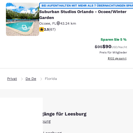
Suburban Studios Orlando - Ocoee/
BEI AUFENTHALTEN MIT MEHR ALS 7 ÜBERNACHTUNGEN SPA
Suburban Studios Orlando - Ocoee/Winter
Garden
Ocoee
,
FL
43.24 km
29
2.54-Sterne-Bewertung. Mittelmäßig. 67 Bewertungen
2.5
(
67
)
Sparen Sie 5 %
$90
Durchgestrichener 
Vergünstigter P
$95
USD
/Nacht
Preis für Mitglieder
Geschätzte Gesam
$102
gesamt
Privat
De De
Florida
Andere Suchvorgänge für Leesburg
hre
Alle Hotels in Leesburg