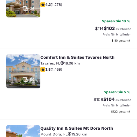
4.32-Sterne-Bewertung. Hervorragend. 1278 Bewertun
4.3
(
1.278
)
36
Sparen Sie 10 %
$103
Durchgestrichener P
Vergünstigter Pr
$114
USD
/Nacht
Preis für Mitglieder
Geschätzte Gesa
$110
gesamt
Comfort Inn & Suites Tavares North
Comfort Inn & Suites Tavares North
Tavares
,
FL
16.06 km
3.81-Sterne-Bewertung. Gut. 1469 Bewertungen
3.8
(
1.469
)
50
Sparen Sie 5 %
$104
Durchgestrichener Pr
Vergünstigter Pr
$109
USD
/Nacht
Preis für Mitglieder
Geschätzte Gesam
$122
gesamt
Quality Inn & Suites Mt Dora North
Quality Inn & Suites Mt Dora North
Mount Dora
,
FL
19.26 km