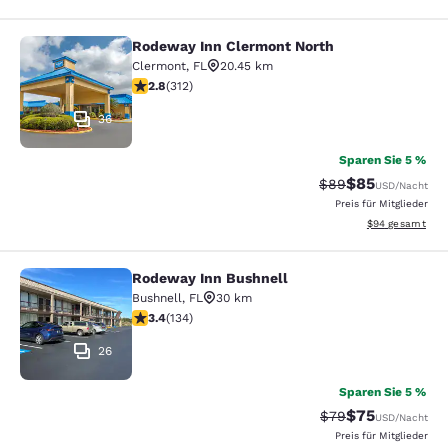
Rodeway Inn Clermont North
Rodeway Inn Clermont North
Clermont
,
FL
20.45 km
2.76-Sterne-Bewertung. Mittelmäßig. 312 Bewertungen
2.8
(
312
)
36
Sparen Sie 5 %
$85
Durchgestrichener 
Vergünstigter P
$89
USD
/Nacht
Preis für Mitglieder
Geschätzte Gesa
$94
gesamt
Rodeway Inn Bushnell
Rodeway Inn Bushnell
Bushnell
,
FL
30 km
3.37-Sterne-Bewertung. Gut. 134 Bewertungen
3.4
(
134
)
26
Sparen Sie 5 %
$75
Durchgestrichener 
Vergünstigter P
$79
USD
/Nacht
Preis für Mitglieder