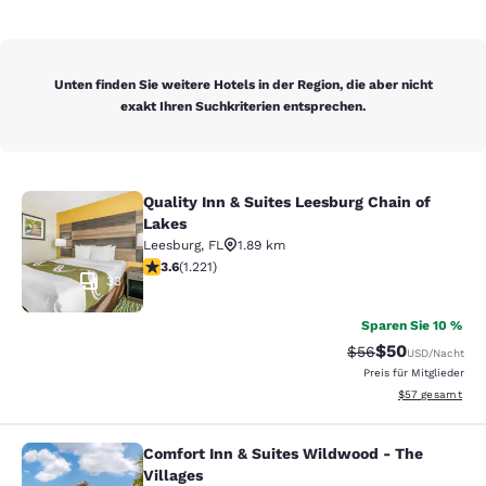
Unten finden Sie weitere Hotels in der Region, die aber nicht
exakt Ihren Suchkriterien entsprechen.
Quality Inn & Suites Leesburg Chain of
Quality Inn & Suites Leesburg Chain
Lakes
Leesburg
,
FL
1.89 km
3.56-Sterne-Bewertung. Gut. 1221 Bewertungen
3.6
(
1.221
)
33
Sparen Sie 10 %
$50
Durchgestrichener 
Vergünstigter P
$56
USD
/Nacht
Preis für Mitglieder
Geschätzte Gesa
$57
gesamt
Comfort Inn & Suites Wildwood - The
Comfort Inn & Suites Wildwood - Th
Villages