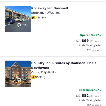
Rodeway Inn Bushnell
Rodeway Inn Bushnell
Bushnell
,
FL
30 km
3.37-Sterne-Bewertung. Gut. 134 Bewertungen
3.4
(
134
)
26
Sparen Sie 7 %
$69
Durchgestrichener 
Vergünstigter P
$74
USD
/Nacht
Preis für Mitglieder
Geschätzte Gesa
$75
gesamt
Country Inn & Suites by Radisson, Ocala
Country Inn & Suites by Radisson, 
Southwest
Ocala
,
FL
48.15 km
3.09-Sterne-Bewertung. Mittelmäßig. 323 Bewertunge
3.1
(
323
)
20
Sparen Sie 10 %
$82
Durchgestrichener
Vergünstigter P
$91
USD
/Nacht
Preis für Mitglieder
Geschätzte Gesa
$91
gesamt