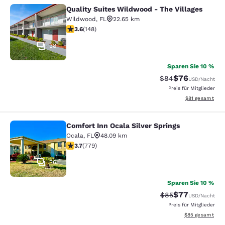
Quality Suites Wildwood - The Villages
Quality Suites Wildwood - The Villa
Wildwood
,
FL
22.65 km
3.58-Sterne-Bewertung. Gut. 148 Bewertungen
3.6
(
148
)
38
Sparen Sie 10 %
$76
Durchgestrichener 
Vergünstigter P
$84
USD
/Nacht
Preis für Mitglieder
Geschätzte Gesa
$81
gesamt
Comfort Inn Ocala Silver Springs
Comfort Inn Ocala Silver Springs
Ocala
,
FL
48.09 km
3.73-Sterne-Bewertung. Gut. 779 Bewertungen
3.7
(
779
)
36
Sparen Sie 10 %
$77
Durchgestrichener 
Vergünstigter P
$85
USD
/Nacht
Preis für Mitglieder
Geschätzte Gesa
$85
gesamt