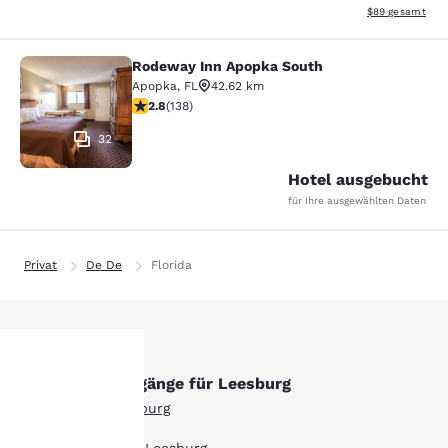
Geschätzte Gesa
$89
gesamt
Rodeway Inn Apopka South
Rodeway Inn Apopka South
Apopka
,
FL
42.62 km
2.75-Sterne-Bewertung. Mittelmäßig. 138 Bewertungen
2.8
(
138
)
32
Hotel ausgebucht
für Ihre ausgewählten Daten
Privat
De De
Florida
Andere Suchvorgänge für Leesburg
hre
Alle Hotels in Leesburg