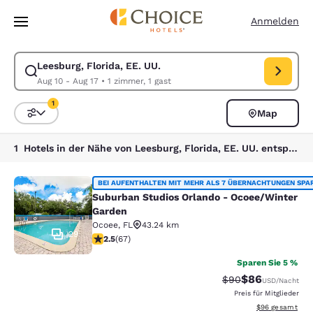
Ladevorgang abgeschlossen
Weiter Zu Hauptinhalt
Anmelden
Leesburg, Florida, EE. UU.
Suche für Leesburg, Florida, EE. UU. ändern. Check-in-Datum Aug 10, 
Aug 10 - Aug 17
•
1 zimmer, 1 gast
1
Map
Sortieren und Filtern,
1 Filter aktuell ausgewählt
1 Hotels in der Nähe von Leesburg, Florida, EE. UU. entsprechen Ihren Filtern
Suburban Studios Orlando - Ocoee/
BEI AUFENTHALTEN MIT MEHR ALS 7 ÜBERNACHTUNGEN SPA
Suburban Studios Orlando - Ocoee/Winter
Garden
Ocoee
,
FL
43.24 km
29
2.54-Sterne-Bewertung. Mittelmäßig. 67 Bewertungen
2.5
(
67
)
Sparen Sie 5 %
$86
Durchgestrichener 
Vergünstigter P
$90
USD
/Nacht
Preis für Mitglieder
Geschätzte Gesa
$96
gesamt