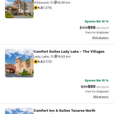
Wildwood
,
FL
16.59 km
4.32-Sterne-Bewertung. Hervorragend. 1279 Bewertun
4.3
(
1.279
)
36
Sparen Sie 10 %
$98
Durchgestrichener P
Vergünstigter P
$109
USD
/Nacht
Preis für Mitglieder
Geschätzte Gesam
$105
gesamt
Comfort Suites Lady Lake - The Villages
Comfort Suites Lady Lake - The Vill
Lady Lake
,
FL
16.63 km
4.36-Sterne-Bewertung. Hervorragend. 2170 Bewertun
4.4
(
2.170
)
36
Sparen Sie 10 %
$89
Durchgestrichener 
Vergünstigter P
$99
USD
/Nacht
Preis für Mitglieder
Geschätzte Gesa
$99
gesamt
Comfort Inn & Suites Tavares North
Comfort Inn & Suites Tavares North