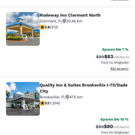
Rodeway Inn Clermont North
Rodeway Inn Clermont North
Clermont
,
FL
20.45 km
2.76-Sterne-Bewertung. Mittelmäßig. 312 Bewertungen
2.8
(
312
)
36
Sparen Sie 7 %
$83
Durchgestrichener 
Vergünstigter P
$89
USD
/Nacht
Preis für Mitglieder
Geschätzte Gesa
$92
gesamt
Quality Inn & Suites Brooksville I-75/Dade
Quality Inn & Suites Brooksville I-7
City
Brooksville
,
FL
47.5 km
3.14-Sterne-Bewertung. Gut. 1204 Bewertungen
3.1
(
1.204
)
31
Sparen Sie 10 %
$80
Durchgestrichener 
Vergünstigter P
$89
USD
/Nacht
Preis für Mitglieder