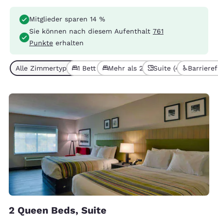
Mitglieder sparen 14 %
Sie können nach diesem Aufenthalt
761
Punkte
erhalten
Alle Zimmertypen (4)
1 Bett (2)
Mehr als 2 Betten (2)
Suite (4)
Barrieref
2 Queen Beds, Suite