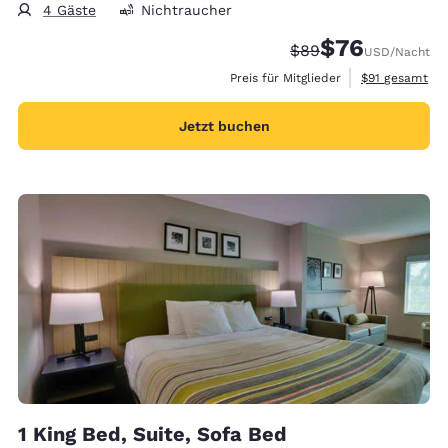
4 Gäste
Nichtraucher
$76
Durchgestrichener P
Vergünstigter Pr
$89
USD
/Nacht
Geschätzte Ge
Preis für Mitglieder
$91
gesamt
Jetzt buchen
1 King Bed, Suite, Sofa Bed