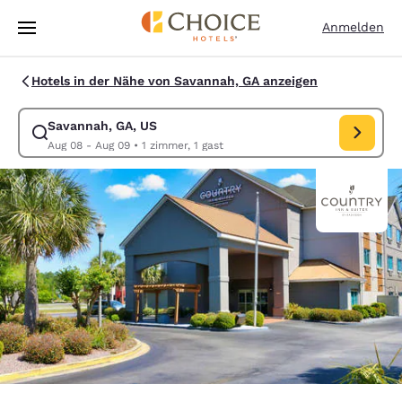
Ladevorgang abgeschlossen
Weiter Zu Hauptinhalt
Anmelden
Hotels in der Nähe von Savannah, GA anzeigen
Savannah, GA, US
Suche für Savannah, GA, US ändern. Check-in-Datum Aug 08, Check-ou
Aug 08 - Aug 09
•
1 zimmer, 1 gast