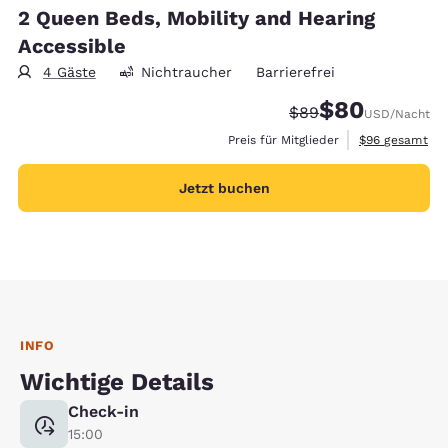
2 Queen Beds, Mobility and Hearing
Accessible
4 Gäste
Nichtraucher
Barrierefrei
$80
Durchgestrichener P
Vergünstigter Pr
$89
USD
/Nacht
Geschätzte Ges
Preis für Mitglieder
$96
gesamt
Jetzt buchen
INFO
Wichtige Details
Check-in
15:00