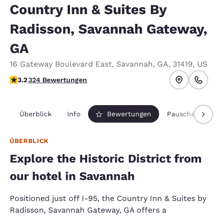
Country Inn & Suites By
Radisson, Savannah Gateway,
GA
16 Gateway Boulevard East
,
Savannah
,
GA
,
31419
,
US
3.17-Sterne-Bewertung. Gut.
3.2
324 Bewertungen
Überblick
Info
Bewertungen
Pauschalpaket
ÜBERBLICK
Explore the Historic District from
our hotel in Savannah
Positioned just off I-95, the Country Inn & Suites by
Radisson, Savannah Gateway, GA offers a