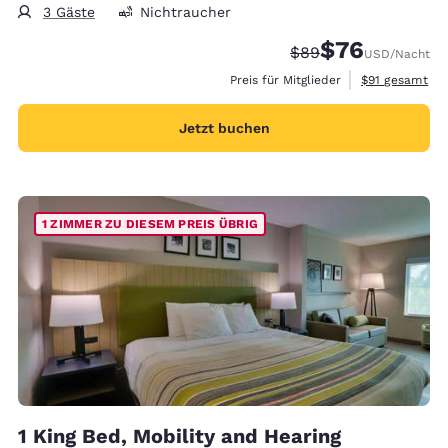
3 Gäste
Nichtraucher
$76
Durchgestrichener P
Vergünstigter Pr
$89
USD
/Nacht
Geschätzte Ge
Preis für Mitglieder
$91
gesamt
Jetzt buchen
1 ZIMMER ZU DIESEM PREIS ÜBRIG
1 King Bed, Mobility and Hearing