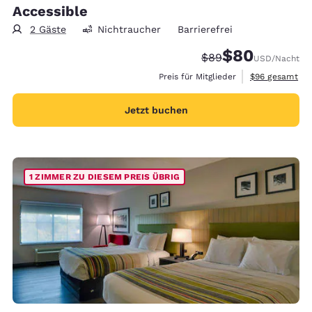
Accessible
2 Gäste
Nichtraucher
Barrierefrei
$80
Durchgestrichener P
Vergünstigter Pr
$89
USD
/Nacht
Geschätzte Ges
Preis für Mitglieder
$96
gesamt
Jetzt buchen
1 ZIMMER ZU DIESEM PREIS ÜBRIG