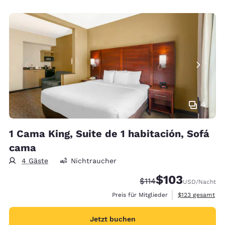
4
1 Cama King, Suite de 1 habitación, Sofá
cama
4 Gäste
Nichtraucher
$103
Durchgestrichener Pre
Vergünstigter Prei
$114
USD
/Nacht
Geschätzte Gesa
Preis für Mitglieder
$123
gesamt
Jetzt buchen