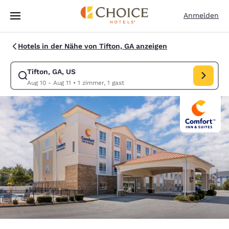
Ladevorgang abgeschlossen
Weiter Zu Hauptinhalt
Anmelden
Hotels in der Nähe von Tifton, GA anzeigen
Tifton, GA, US
Suche für Tifton, GA, US ändern. Check-in-Datum Aug 10, Check-out-Da
Aug 10 - Aug 11
•
1 zimmer, 1 gast