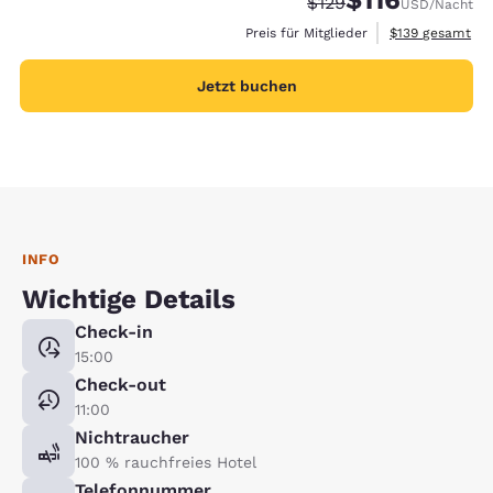
Durchgestrichener Pre
Vergünstigter Pre
$129
USD
/Nacht
Geschätzte Gesa
Preis für Mitglieder
$139
gesamt
Jetzt buchen
INFO
Wichtige Details
Check-in
15:00
Check-out
11:00
Nichtraucher
100 % rauchfreies Hotel
Telefonnummer