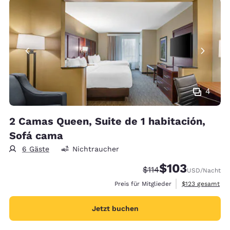
4
2 Camas Queen, Suite de 1 habitación,
Sofá cama
6 Gäste
Nichtraucher
$103
Durchgestrichener Pre
Vergünstigter Prei
$114
USD
/Nacht
Geschätzte Gesa
Preis für Mitglieder
$123
gesamt
Jetzt buchen