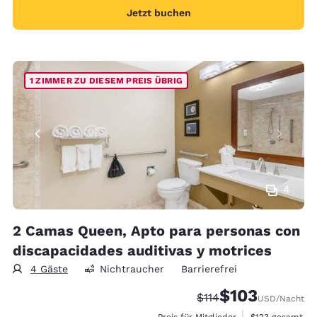
Jetzt buchen
1 ZIMMER ZU DIESEM PREIS ÜBRIG
4
2 Camas Queen, Apto para personas con
discapacidades auditivas y motrices
4 Gäste
Nichtraucher
Barrierefrei
$103
Durchgestrichener Pre
Vergünstigter Prei
$114
USD
/Nacht
Geschätzte Gesa
Preis für Mitglieder
$123
gesamt