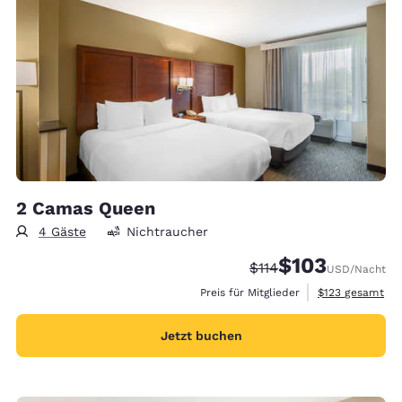
2 Camas Queen
4 Gäste
Nichtraucher
$103
Durchgestrichener Pre
Vergünstigter Prei
$114
USD
/Nacht
Geschätzte Gesa
Preis für Mitglieder
$123
gesamt
Jetzt buchen