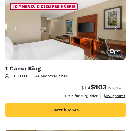
1 ZIMMER ZU DIESEM PREIS ÜBRIG
4
1 Cama King
3 Gäste
Nichtraucher
$103
Durchgestrichener Pre
Vergünstigter Prei
$114
USD
/Nacht
Geschätzte Gesa
Preis für Mitglieder
$123
gesamt
Jetzt buchen