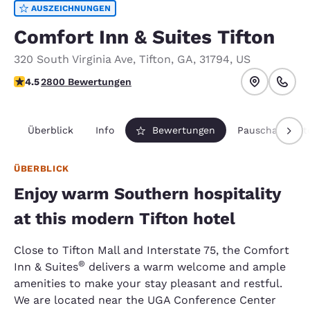
AUSZEICHNUNGEN
Comfort Inn & Suites Tifton
320 South Virginia Ave
,
Tifton
,
GA
,
31794
,
US
4.53-Sterne-Bewertung. Hervorragend.
4.5
2800 Bewertungen
Überblick
Info
Bewertungen
Pauschalpaket
ÜBERBLICK
Enjoy warm Southern hospitality
at this modern Tifton hotel
Close to Tifton Mall and Interstate 75, the Comfort
®
Inn & Suites
delivers a warm welcome and ample
amenities to make your stay pleasant and restful.
We are located near the UGA Conference Center