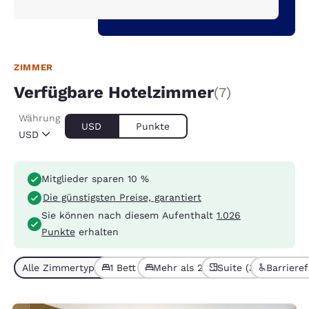
ZIMMER
Verfügbare Hotelzimmer
(7)
Währung
USD
Punkte
USD
Mitglieder sparen 10 %
Die günstigsten Preise, garantiert
Sie können nach diesem Aufenthalt
1.026
Punkte
erhalten
Alle Zimmertypen (7)
1 Bett (3)
Mehr als 2 Betten (4)
Suite (3)
Barrieref