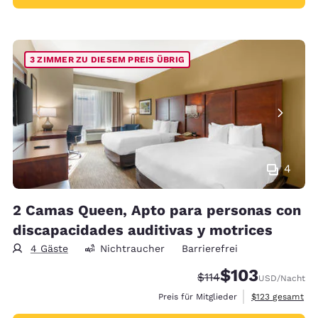
3 ZIMMER ZU DIESEM PREIS ÜBRIG
4
2 Camas Queen, Apto para personas con
discapacidades auditivas y motrices
4 Gäste
Nichtraucher
Barrierefrei
$103
Durchgestrichener Pre
Vergünstigter Prei
$114
USD
/Nacht
Geschätzte Gesa
Preis für Mitglieder
$123
gesamt