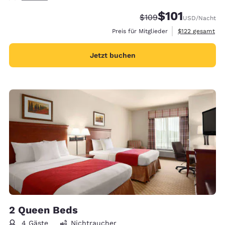
$101
Durchgestrichener Pre
Vergünstigter Pre
$109
USD
/Nacht
Geschätzte Gesa
Preis für Mitglieder
$122
gesamt
Jetzt buchen
2 Queen Beds
4 Gäste
Nichtraucher