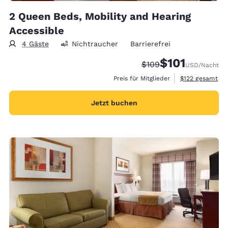
2 Queen Beds, Mobility and Hearing
Accessible
4 Gäste
Nichtraucher
Barrierefrei
$101
Durchgestrichener Pre
Vergünstigter Pre
$109
USD
/Nacht
Geschätzte Gesa
Preis für Mitglieder
$122
gesamt
Jetzt buchen