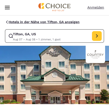
Ladevorgang abgeschlossen
Weiter Zu Hauptinhalt
Anmelden
Hotels in der Nähe von Tifton, GA anzeigen
Tifton, GA, US
Suche für Tifton, GA, US ändern. Check-in-Datum Aug 07, Check-out-D
Aug 07 - Aug 08
•
1 zimmer, 1 gast