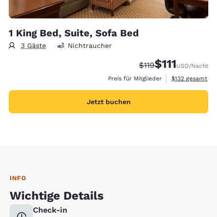
1 King Bed, Suite, Sofa Bed
3 Gäste
Nichtraucher
$111
Durchgestrichener Pr
Vergünstigter Pr
$119
USD
/Nacht
Geschätzte Gesa
Preis für Mitglieder
$132
gesamt
Jetzt buchen
INFO
Wichtige Details
Check-in