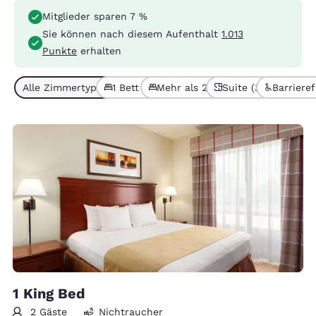
Mitglieder sparen 7 %
Sie können nach diesem Aufenthalt
1.013
Punkte
erhalten
Alle Zimmertypen (9)
1 Bett (5)
Mehr als 2 Betten (4)
Suite (3)
Barrieref
1 King Bed
2 Gäste
Nichtraucher