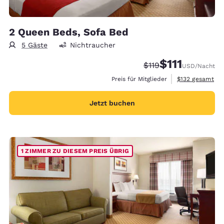
2 Queen Beds, Sofa Bed
5 Gäste
Nichtraucher
$111
Durchgestrichener Pr
Vergünstigter Pr
$119
USD
/Nacht
Geschätzte Gesa
Preis für Mitglieder
$132
gesamt
Jetzt buchen
1 ZIMMER ZU DIESEM PREIS ÜBRIG