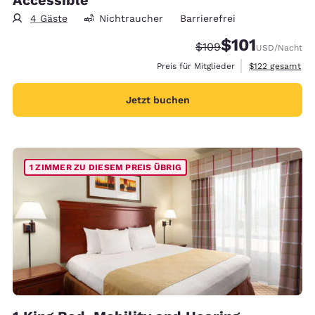
4 Gäste
Nichtraucher
Barrierefrei
$101
Durchgestrichener Pre
Vergünstigter Pre
$109
USD
/Nacht
Geschätzte Gesa
Preis für Mitglieder
$122
gesamt
Jetzt buchen
1 ZIMMER ZU DIESEM PREIS ÜBRIG