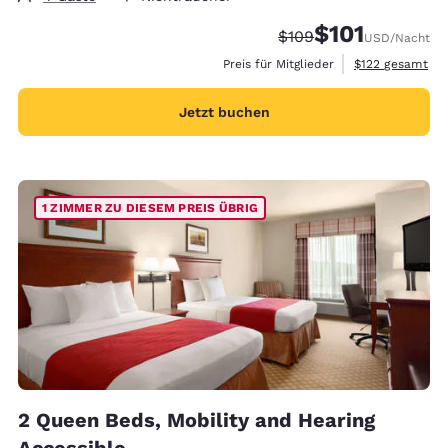
$101
Durchgestrichener Pre
Vergünstigter Pre
$109
USD
/Nacht
Geschätzte Gesa
Preis für Mitglieder
$122
gesamt
Jetzt buchen
1 ZIMMER ZU DIESEM PREIS ÜBRIG
2 Queen Beds, Mobility and Hearing
Accessible