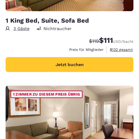
1 King Bed, Suite, Sofa Bed
3 Gäste
Nichtraucher
$111
Durchgestrichener Pr
Vergünstigter Pr
$119
USD
/Nacht
Geschätzte Gesa
Preis für Mitglieder
$132
gesamt
Jetzt buchen
1 ZIMMER ZU DIESEM PREIS ÜBRIG