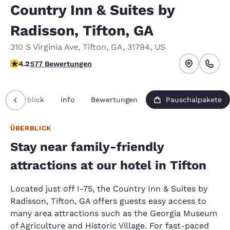
Country Inn & Suites by
Radisson, Tifton, GA
310 S Virginia Ave
,
Tifton
,
GA
,
31794
,
US
4.15-Sterne-Bewertung. Sehr gut.
4.2
577 Bewertungen
Überblick
Info
Bewertungen
Pauschalpakete
ÜBERBLICK
Stay near family-friendly
attractions at our hotel in Tifton
Located just off I-75, the Country Inn & Suites by
Radisson, Tifton, GA offers guests easy access to
many area attractions such as the Georgia Museum
of Agriculture and Historic Village. For fast-paced