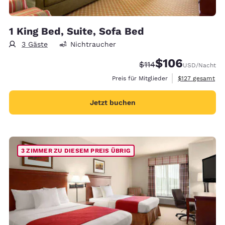
1 King Bed, Suite, Sofa Bed
3 Gäste
Nichtraucher
$106
Durchgestrichener Pre
Vergünstigter Prei
$114
USD
/Nacht
Geschätzte Gesa
Preis für Mitglieder
$127
gesamt
Jetzt buchen
3 ZIMMER ZU DIESEM PREIS ÜBRIG