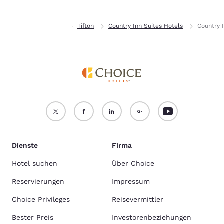
Privat
Georgia
Tifton
Country Inn Suites Hotels
Country I
Dienste
Firma
Hotel suchen
Über Choice
Reservierungen
Impressum
Choice Privileges
Reisevermittler
Bester Preis
Investorenbeziehungen