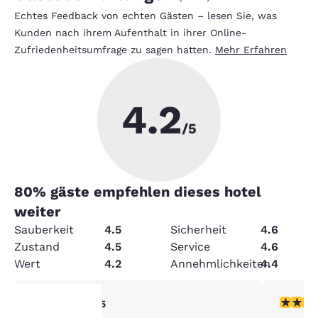
Echtes Feedback von echten Gästen – lesen Sie, was
Kunden nach ihrem Aufenthalt in ihrer Online-
Zufriedenheitsumfrage zu sagen hatten.
Mehr Erfahren
4.2
/5
80
% gäste empfehlen dieses hotel
weiter
Sauberkeit
4.5
Sicherheit
4.6
Zustand
4.5
Service
4.6
Wert
4.2
Annehmlichkeiten
4.4
4-Sterne-Bewertung. Sehr gut. 1 Bewertung
5-Sterne
4/5