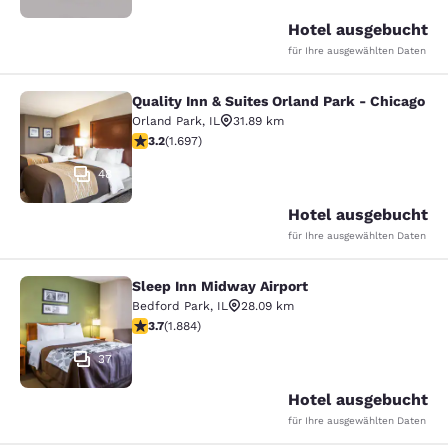
Hotel ausgebucht
für Ihre ausgewählten Daten
Quality Inn & Suites Orland Park - Chicago
Quality Inn & Suites Orland Park - 
Orland Park
,
IL
31.89 km
3.22-Sterne-Bewertung. Gut. 1697 Bewertungen
3.2
(
1.697
)
48
Hotel ausgebucht
für Ihre ausgewählten Daten
Sleep Inn Midway Airport
Sleep Inn Midway Airport
Bedford Park
,
IL
28.09 km
3.71-Sterne-Bewertung. Gut. 1884 Bewertungen
3.7
(
1.884
)
37
Hotel ausgebucht
für Ihre ausgewählten Daten