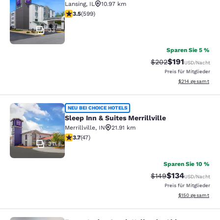
Lansing
,
IL
10.97 km
3.54-Sterne-Bewertung. Gut. 599 Bewertungen
3.5
(
599
)
33
Sparen Sie 5 %
$191
Durchgestrichener P
Vergünstigter Pr
$202
USD
/Nacht
Preis für Mitglieder
Geschätzte Gesam
$214
gesamt
Sleep Inn & Suites Merrillville
NEU BEI CHOICE HOTELS
Sleep Inn & Suites Merrillville
Merrillville
,
IN
21.91 km
3.68-Sterne-Bewertung. Gut. 47 Bewertungen
3.7
(
47
)
37
Sparen Sie 10 %
$134
Durchgestrichener P
Vergünstigter Pr
$149
USD
/Nacht
Preis für Mitglieder
Geschätzte Gesam
$150
gesamt