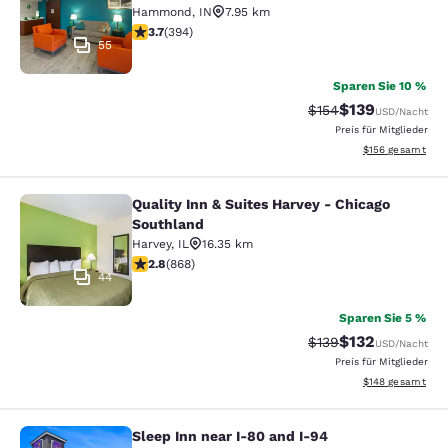
Hammond
,
IN
7.95 km
3.71-Sterne-Bewertung. Gut. 394 Bewertungen
3.7
(
394
)
55
Sparen Sie 10 %
$139
Durchgestrichener P
Vergünstigter Pr
$154
USD
/Nacht
Preis für Mitglieder
Geschätzte Gesam
$156
gesamt
Quality Inn & Suites Harvey - Chicago
Quality Inn & Suites Harvey - Chica
Southland
Harvey
,
IL
16.35 km
2.82-Sterne-Bewertung. Mittelmäßig. 868 Bewertunge
2.8
(
868
)
44
Sparen Sie 5 %
$132
Durchgestrichener P
Vergünstigter Pr
$139
USD
/Nacht
Preis für Mitglieder
Geschätzte Gesam
$148
gesamt
Sleep Inn near I-80 and I-94
Sleep Inn near I-80 and I-94