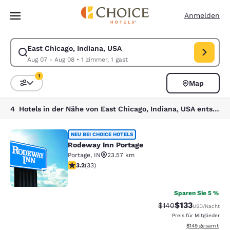
Ladevorgang abgeschlossen
Weiter Zu Hauptinhalt
Anmelden
East Chicago, Indiana, USA
Suche für East Chicago, Indiana, USA ändern. Check-in-Datum Aug 07,
Aug 07 - Aug 08
•
1 zimmer, 1 gast
1
Map
Sortieren und Filtern,
1 Filter aktuell ausgewählt
4 Hotels in der Nähe von East Chicago, Indiana, USA entsprechen Ihren Filtern
Rodeway Inn Portage
NEU BEI CHOICE HOTELS
Rodeway Inn Portage
Portage
,
IN
23.57 km
3.18-Sterne-Bewertung. Gut. 33 Bewertungen
3.2
(
33
)
2
Sparen Sie 5 %
$133
Durchgestrichener P
Vergünstigter Pr
$140
USD
/Nacht
Preis für Mitglieder
Geschätzte Gesam
$149
gesamt