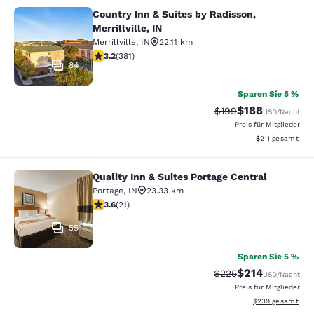
Country Inn & Suites by Radisson,
Country Inn & Suites by Radisson, Mer
Merrillville, IN
Merrillville
,
IN
22.11 km
3.18-Sterne-Bewertung. Gut. 381 Bewertungen
3.2
(
381
)
84
Sparen Sie 5 %
$188
Durchgestrichener Pr
Vergünstigter Pr
$199
USD
/Nacht
Preis für Mitglieder
Geschätzte Gesa
$211
gesamt
Quality Inn & Suites Portage Central
Quality Inn & Suites Portage Central
Portage
,
IN
23.33 km
3.62-Sterne-Bewertung. Gut. 21 Bewertungen
3.6
(
21
)
55
Sparen Sie 5 %
$214
Durchgestrichener Pr
Vergünstigter Pr
$225
USD
/Nacht
Preis für Mitglieder
Geschätzte Gesam
$239
gesamt