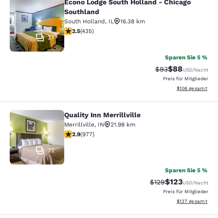
Econo Lodge South Holland - Chicago
Econo Lodge South Holland - Chica
Southland
South Holland
,
IL
16.38 km
2.47-Sterne-Bewertung. Mittelmäßig. 435 Bewertungen
2.5
(
435
)
27
Sparen Sie 5 %
$88
Durchgestrichener 
Vergünstigter P
$93
USD
/Nacht
Preis für Mitglieder
Geschätzte Gesam
$106
gesamt
Quality Inn Merrillville
Quality Inn Merrillville
Merrillville
,
IN
21.98 km
2.9-Sterne-Bewertung. Mittelmäßig. 977 Bewertungen
2.9
(
977
)
22
Sparen Sie 5 %
$123
Durchgestrichener P
Vergünstigter Pr
$129
USD
/Nacht
Preis für Mitglieder
Geschätzte Gesam
$137
gesamt