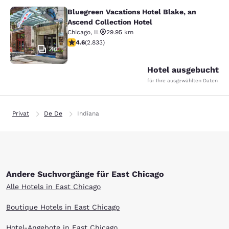
Bluegreen Vacations Hotel Blake, an
Bluegreen Vacations Hotel Blake, an
Ascend Collection Hotel
Chicago
,
IL
29.95 km
4.59-Sterne-Bewertung. Hervorragend. 2833 Bewertu
4.6
(
2.833
)
40
Hotel ausgebucht
für Ihre ausgewählten Daten
Privat
De De
Indiana
Andere Suchvorgänge für East Chicago
Alle Hotels in East Chicago
Boutique Hotels in East Chicago
Hotel-Angebote in East Chicago