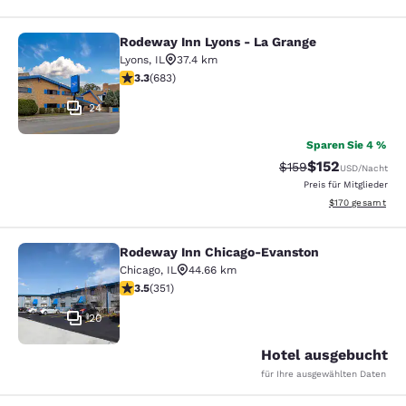
Rodeway Inn Lyons - La Grange
Rodeway Inn Lyons - La Grange
Lyons
,
IL
37.4 km
3.33-Sterne-Bewertung. Gut. 683 Bewertungen
3.3
(
683
)
24
Sparen Sie 4 %
$152
Durchgestrichener P
Vergünstigter Pr
$159
USD
/Nacht
Preis für Mitglieder
Geschätzte Gesam
$170
gesamt
Rodeway Inn Chicago-Evanston
Rodeway Inn Chicago-Evanston
Chicago
,
IL
44.66 km
3.47-Sterne-Bewertung. Gut. 351 Bewertungen
3.5
(
351
)
20
Hotel ausgebucht
für Ihre ausgewählten Daten