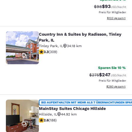
$93
Durchgestrichener 
Vergünstigter P
$98
USD
/Nacht
Preis für Mitglieder
Geschätzte Gesam
$103
gesamt
Country Inn & Suites by Radisson, Tinley
Country Inn & Suites by Radisson, Ti
Park, IL
Tinley Park
,
IL
34.18 km
3.33-Sterne-Bewertung. Gut. 309 Bewertungen
3.3
(
309
)
34
Sparen Sie 10 %
$247
Durchgestrichener Pr
Vergünstigter Pr
$275
USD
/Nacht
Preis für Mitglieder
Geschätzte Gesam
$280
gesamt
MainStay Suites Chicago Hillside
BEI AUFENTHALTEN MIT MEHR ALS 7 ÜBERNACHTUNGEN SPA
MainStay Suites Chicago Hillside
Hillside
,
IL
44.92 km
2.63-Sterne-Bewertung. Mittelmäßig. 188 Bewertungen
2.6
(
188
)
28