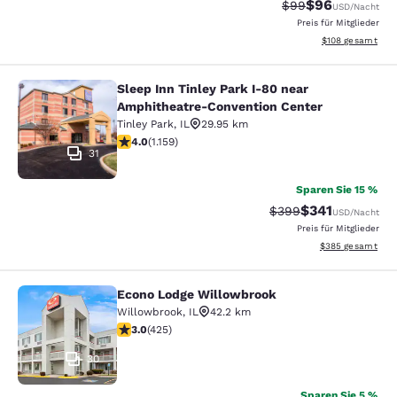
$96
Durchgestrichener 
Vergünstigter P
$99
USD
/Nacht
Preis für Mitglieder
Geschätzte Gesam
$108
gesamt
Sleep Inn Tinley Park I-80 near
Sleep Inn Tinley Park I-80 near Am
Amphitheatre-Convention Center
Tinley Park
,
IL
29.95 km
4.01-Sterne-Bewertung. Sehr gut. 1159 Bewertungen
4.0
(
1.159
)
31
Sparen Sie 15 %
$341
Durchgestrichener Pr
Vergünstigter Pr
$399
USD
/Nacht
Preis für Mitglieder
Geschätzte Gesam
$385
gesamt
Econo Lodge Willowbrook
Econo Lodge Willowbrook
Willowbrook
,
IL
42.2 km
3-Sterne-Bewertung. Mittelmäßig. 425 Bewertungen
3.0
(
425
)
30
Sparen Sie 5 %