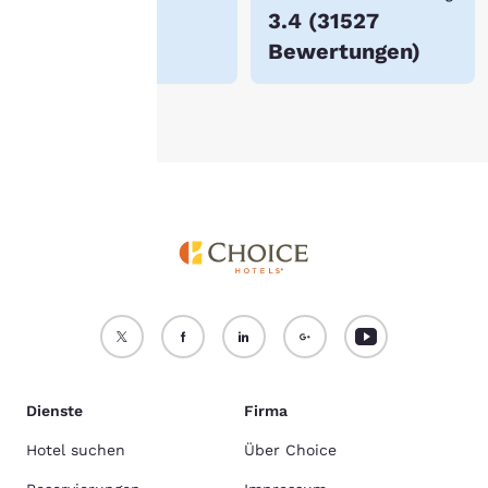
itere Informationen finden
$88
3.4
(
31527
e in unserer
Cookie-
Bewertungen
)
chtlinie
.
Alle Cookies akzeptieren
Alle Cookies ablehnen
Dienste
Firma
Hotel suchen
Über Choice