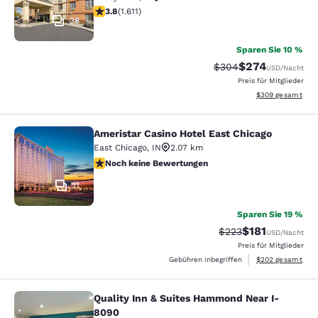
3.8-Sterne-Bewertung. Gut. 1611 Bewertungen
3.8
(
1.611
)
38
Sparen Sie 10 %
$274
Durchgestrichener Pr
Vergünstigter Pr
$304
USD
/Nacht
Preis für Mitglieder
Geschätzte Gesam
$309
gesamt
Ameristar Casino Hotel East Chicago
Ameristar Casino Hotel East Chicag
East Chicago
,
IN
2.07 km
Noch keine Bewertungen
Noch keine Bewertungen
11
Sparen Sie 19 %
$181
Durchgestrichener P
Vergünstigter Pr
$223
USD
/Nacht
Preis für Mitglieder
Geschätzte Gesam
Gebühren inbegriffen
$202
gesamt
Quality Inn & Suites Hammond Near I-
Quality Inn & Suites Hammond Near
8090