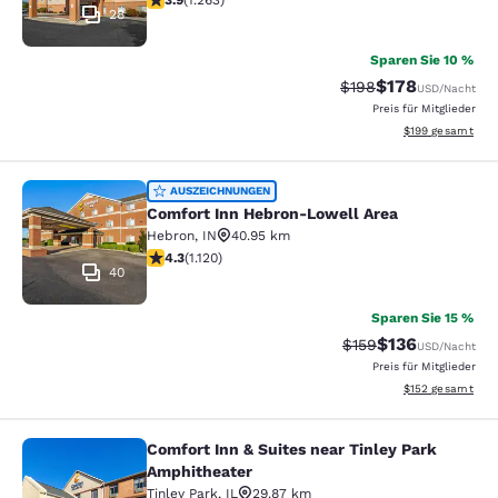
3.9
(
1.263
)
28
Sparen Sie 10 %
$178
Durchgestrichener Pr
Vergünstigter Pr
$198
USD
/Nacht
Preis für Mitglieder
Geschätzte Gesam
$199
gesamt
Comfort Inn Hebron-Lowell Area
AUSZEICHNUNGEN
Comfort Inn Hebron-Lowell Area
Hebron
,
IN
40.95 km
4.3-Sterne-Bewertung. Hervorragend. 1120 Bewertung
4.3
(
1.120
)
40
Sparen Sie 15 %
$136
Durchgestrichener P
Vergünstigter Pr
$159
USD
/Nacht
Preis für Mitglieder
Geschätzte Gesam
$152
gesamt
Comfort Inn & Suites near Tinley Park
Comfort Inn & Suites near Tinley P
Amphitheater
Tinley Park
,
IL
29.87 km