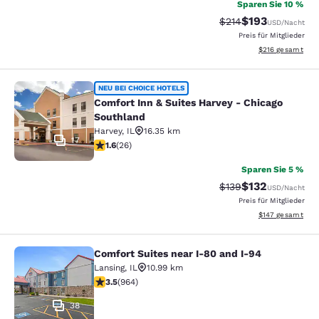
Sparen Sie 10 %
$193
Durchgestrichener P
Vergünstigter Pr
$214
USD
/Nacht
Preis für Mitglieder
Geschätzte Gesam
$216
gesamt
Comfort Inn & Suites Harvey - Chic
NEU BEI CHOICE HOTELS
Comfort Inn & Suites Harvey - Chicago
Southland
Harvey
,
IL
16.35 km
17
1.65-Sterne-Bewertung. Mittelmäßig. 26 Bewertungen
1.6
(
26
)
Sparen Sie 5 %
$132
Durchgestrichener P
Vergünstigter Pr
$139
USD
/Nacht
Preis für Mitglieder
Geschätzte Gesam
$147
gesamt
Comfort Suites near I-80 and I-94
Comfort Suites near I-80 and I-94
Lansing
,
IL
10.99 km
3.51-Sterne-Bewertung. Gut. 964 Bewertungen
3.5
(
964
)
38