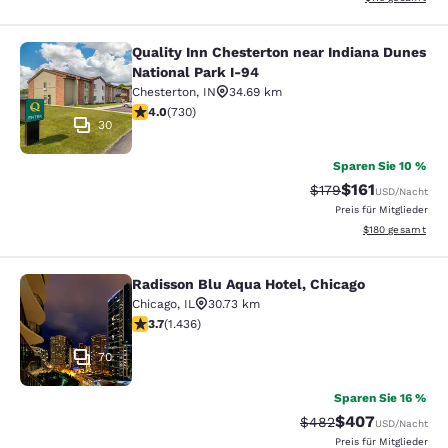
Quality Inn Chesterton near Indiana Dunes
Quality Inn Chesterton near Indiana
National Park I-94
Chesterton
,
IN
34.69 km
4.04-Sterne-Bewertung. Sehr gut. 730 Bewertungen
4.0
(
730
)
30
Sparen Sie 10 %
$161
Durchgestrichener P
Vergünstigter Pr
$179
USD
/Nacht
Preis für Mitglieder
Geschätzte Gesam
$180
gesamt
Radisson Blu Aqua Hotel, Chicago
Radisson Blu Aqua Hotel, Chicago
Chicago
,
IL
30.73 km
3.66-Sterne-Bewertung. Gut. 1436 Bewertungen
3.7
(
1.436
)
70
Sparen Sie 16 %
$407
Durchgestrichener Pr
Vergünstigter Pre
$482
USD
/Nacht
Preis für Mitglieder