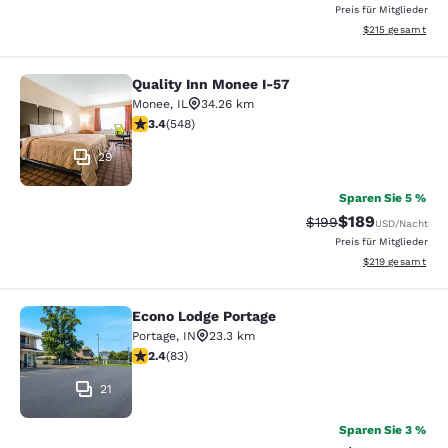
Preis für Mitglieder
Geschätzte Gesam
$215
gesamt
Quality Inn Monee I-57
Quality Inn Monee I-57
Monee
,
IL
34.26 km
3.43-Sterne-Bewertung. Gut. 548 Bewertungen
3.4
(
548
)
29
Sparen Sie 5 %
$189
Durchgestrichener Pr
Vergünstigter Pr
$199
USD
/Nacht
Preis für Mitglieder
Geschätzte Gesam
$219
gesamt
Econo Lodge Portage
Econo Lodge Portage
Portage
,
IN
23.3 km
2.35-Sterne-Bewertung. Mittelmäßig. 83 Bewertungen
2.4
(
83
)
21
Sparen Sie 3 %