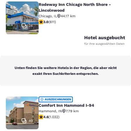
Rodeway Inn Chicago North Shore -
Rodeway Inn Chicago North Shore -
Lincolnwood
Chicago
,
IL
44.17 km
2.98-Sterne-Bewertung. Mittelmäßig. 611 Bewertungen
3.0
(
611
)
24
Hotel ausgebucht
für Ihre ausgewählten Daten
Unten finden Sie weitere Hotels in der Region, die aber nicht
exakt Ihren Suchkriterien entsprechen.
Comfort Inn Hammond I-94
AUSZEICHNUNGEN
Comfort Inn Hammond I-94
Hammond
,
IN
7.79 km
4.56-Sterne-Bewertung. Hervorragend. 1032 Bewertun
4.6
(
1.032
)
49