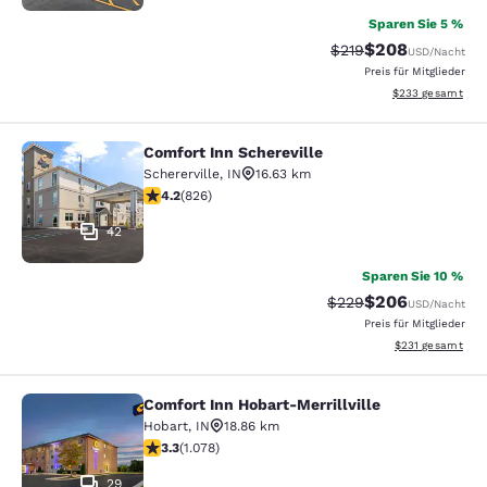
Sparen Sie 5 %
$208
Durchgestrichener Pr
Vergünstigter Pre
$219
USD
/Nacht
Preis für Mitglieder
Geschätzte Gesam
$233
gesamt
Comfort Inn Schereville
Comfort Inn Schereville
Schererville
,
IN
16.63 km
4.18-Sterne-Bewertung. Sehr gut. 826 Bewertungen
4.2
(
826
)
42
Sparen Sie 10 %
$206
Durchgestrichener Pr
Vergünstigter Pre
$229
USD
/Nacht
Preis für Mitglieder
Geschätzte Gesam
$231
gesamt
Comfort Inn Hobart-Merrillville
Comfort Inn Hobart-Merrillville
Hobart
,
IN
18.86 km
3.28-Sterne-Bewertung. Gut. 1078 Bewertungen
3.3
(
1.078
)
29