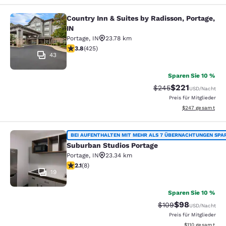
Country Inn & Suites by Radisson, Portage,
Country Inn & Suites by Radisson, Po
IN
Portage
,
IN
23.78 km
3.79-Sterne-Bewertung. Gut. 425 Bewertungen
3.8
(
425
)
43
Sparen Sie 10 %
$221
Durchgestrichener Pr
Vergünstigter Pr
$245
USD
/Nacht
Preis für Mitglieder
Geschätzte Gesam
$247
gesamt
Suburban Studios Portage
BEI AUFENTHALTEN MIT MEHR ALS 7 ÜBERNACHTUNGEN SPA
Suburban Studios Portage
Portage
,
IN
23.34 km
2.12-Sterne-Bewertung. Mittelmäßig. 8 Bewertungen
2.1
(
8
)
19
Sparen Sie 10 %
$98
Durchgestrichener P
Vergünstigter P
$109
USD
/Nacht
Preis für Mitglieder
Geschätzte Gesa
$110
gesamt