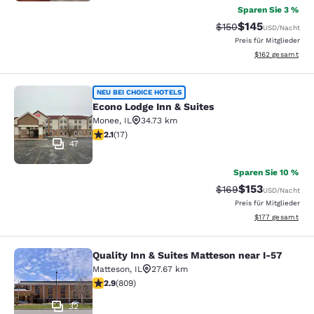
Sparen Sie 3 %
$145
Durchgestrichener P
Vergünstigter Pr
$150
USD
/Nacht
Preis für Mitglieder
Geschätzte Gesam
$162
gesamt
Econo Lodge Inn & Suites
NEU BEI CHOICE HOTELS
Econo Lodge Inn & Suites
Monee
,
IL
34.73 km
2.12-Sterne-Bewertung. Mittelmäßig. 17 Bewertungen
2.1
(
17
)
47
Sparen Sie 10 %
$153
Durchgestrichener P
Vergünstigter Pr
$169
USD
/Nacht
Preis für Mitglieder
Geschätzte Gesam
$177
gesamt
Quality Inn & Suites Matteson near I-57
Quality Inn & Suites Matteson near 
Matteson
,
IL
27.67 km
2.87-Sterne-Bewertung. Mittelmäßig. 809 Bewertunge
2.9
(
809
)
32