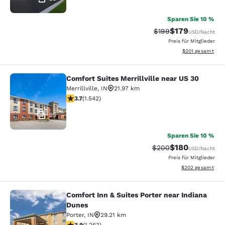
Sparen Sie 10 %
$179
Durchgestrichener Pr
Vergünstigter Pr
$199
USD
/Nacht
Preis für Mitglieder
Geschätzte Gesam
$201
gesamt
Comfort Suites Merrillville near US 30
Comfort Suites Merrillville near US 
Merrillville
,
IN
21.97 km
3.7-Sterne-Bewertung. Gut. 1542 Bewertungen
3.7
(
1.542
)
35
Sparen Sie 10 %
$180
Durchgestrichener Pr
Vergünstigter Pr
$200
USD
/Nacht
Preis für Mitglieder
Geschätzte Gesam
$202
gesamt
Comfort Inn & Suites Porter near Indiana
Comfort Inn & Suites Porter near In
Dunes
Porter
,
IN
29.21 km
3.92-Sterne-Bewertung. Gut. 1263 Bewertungen