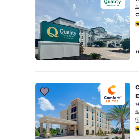
4
3
H
C
E
1
6
4