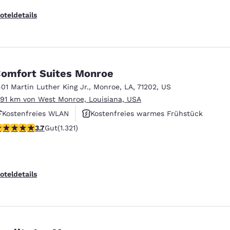
oteldetails
omfort Suites Monroe
401 Martin Luther King Jr.
,
Monroe
,
LA
,
71202
,
US
.91 km von West Monroe, Louisiana, USA
Kostenfreies WLAN
Kostenfreies warmes Frühstück
.69-Sterne-Bewertung. Gut. 1321 Bewertungen
3.7
Gut
(1.321)
Außenpool
oteldetails