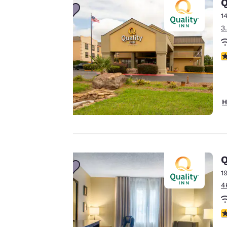
Privatsphäre
Q
1
ist uns
3
wichtig.
3
Unsere Website
verwendet Cookies,
einschließlich Cookies
H
von Drittanbietern, zu
Zwecken der
Performance-
Verbesserung und um
Ihnen ein
Q
personalisiertes Web-
1
Erlebnis zu bieten,
4
indem Werbung gemäß
Ihrer Vorlieben gesendet
3
wird. So können wir uns