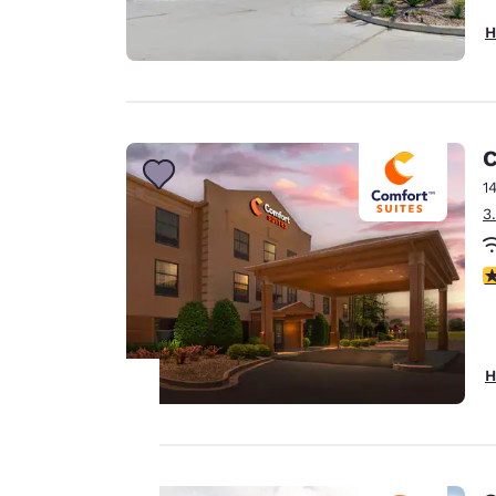
H
C
1
3
3
H
Ihre