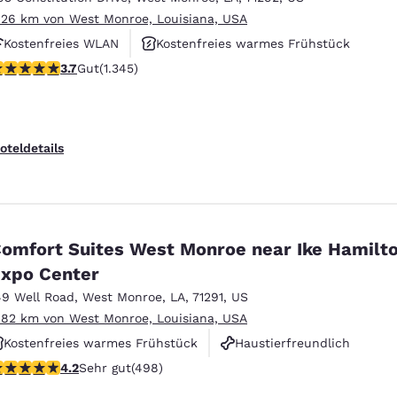
.26 km von West Monroe, Louisiana, USA
Kostenfreies WLAN
Kostenfreies warmes Frühstück
.71-Sterne-Bewertung. Gut. 1345 Bewertungen
3.7
Gut
(1.345)
Haustierfreundlich
oteldetails
omfort Suites West Monroe near Ike Hamilt
xpo Center
49 Well Road
,
West Monroe
,
LA
,
71291
,
US
.82 km von West Monroe, Louisiana, USA
Kostenfreies warmes Frühstück
Haustierfreundlich
.15-Sterne-Bewertung. Sehr gut. 498 Bewertungen
4.2
Sehr gut
(498)
Rauchfrei