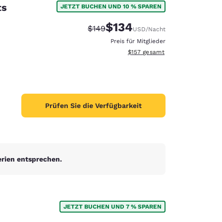
ts
JETZT BUCHEN UND 10 % SPAREN
$134
Durchgestrichener Preis:
Vergünstigter Preis:
$149
USD
/Nacht
Preis für Mitglieder
Geschätzte Gesamtdetails anzei
$157
gesamt
Prüfen Sie die Verfügbarkeit
erien entsprechen.
d
JETZT BUCHEN UND 7 % SPAREN