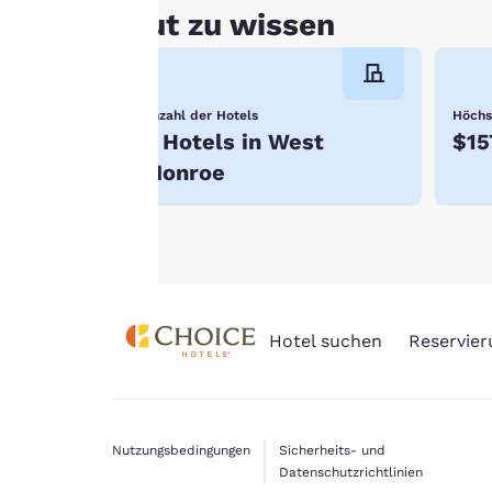
Cookies ablehnen“
Gut zu wissen
werden die
zustimmungspflichtigen
Cookies nicht auf Ihrem
Anzahl der Hotels
Höchs
Gerät gespeichert.
6 Hotels in West
$15
Weitere Informationen
Monroe
finden Sie in unserer
Cookie-Richtlinie
.
Hotel suchen
Reservie
Nutzungsbedingungen
Sicherheits- und
Datenschutzrichtlinien