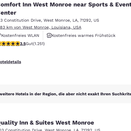
México
Mexico
omfort Inn West Monroe near Sports & Even
Español
English
enter
13 Constitution Drive
,
West Monroe
,
LA
,
71292
,
US
.83 km von West Monroe, Louisiana, USA
nd
Germany
España
English
Español
Kostenfreies WLAN
Kostenfreies warmes Frühstück
.55-Sterne-Bewertung. Gut. 1251 Bewertungen
3.5
Gut
(1.251)
Außenpool
France
France
Français
English
oteldetails
Italia
Italy
Italiano
English
ngdom
weitere Hotels in der Region, die aber nicht exakt Ihren Suchkrit
India
New Zealan
English
English
uality Inn & Suites West Monroe
03 Constitution Drive
,
West Monroe
,
LA
,
71292
,
US