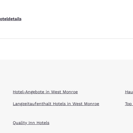
ieren
Alle Cookies ablehnen
Cookie-Ein
oteldetails
Hotel-Angebote in West Monroe
Hau
Langzeitaufenthalt Hotels in West Monroe
Top
Quality Inn Hotels