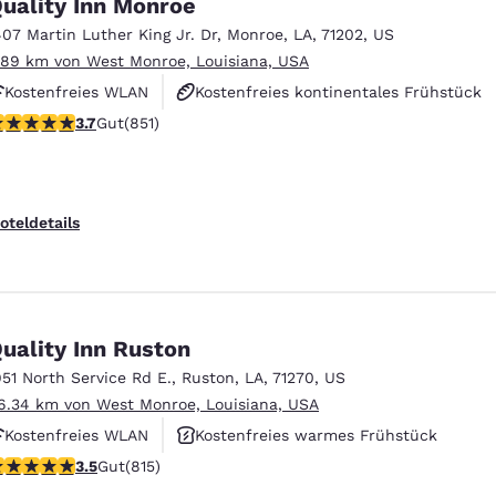
uality Inn Monroe
407 Martin Luther King Jr. Dr
,
Monroe
,
LA
,
71202
,
US
.89 km von West Monroe, Louisiana, USA
Kostenfreies WLAN
Kostenfreies kontinentales Frühstück
.71-Sterne-Bewertung. Gut. 851 Bewertungen
3.7
Gut
(851)
Haustierfreundlich
oteldetails
uality Inn Ruston
951 North Service Rd E.
,
Ruston
,
LA
,
71270
,
US
6.34 km von West Monroe, Louisiana, USA
Kostenfreies WLAN
Kostenfreies warmes Frühstück
.52-Sterne-Bewertung. Gut. 815 Bewertungen
3.5
Gut
(815)
Außenpool