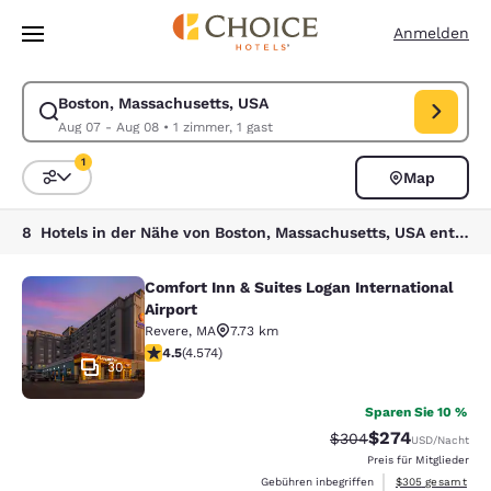
Ladevorgang abgeschlossen
Weiter Zu Hauptinhalt
Anmelden
Boston, Massachusetts, USA
Suche für Boston, Massachusetts, USA ändern. Check-in-Datum Aug 07
Aug 07 - Aug 08
•
1 zimmer, 1 gast
1
Map
Sortieren und Filtern,
1 Filter aktuell ausgewählt
8 Hotels in der Nähe von Boston, Massachusetts, USA entsprechen Ihren Filtern
Comfort Inn & Suites Logan International
Comfort Inn & Suites Logan Internati
Airport
Revere
,
MA
7.73 km
4.45-Sterne-Bewertung. Hervorragend. 4574 Bewertu
4.5
(
4.574
)
30
Sparen Sie 10 %
$274
Durchgestrichener Pr
Vergünstigter Pr
$304
USD
/Nacht
Preis für Mitglieder
Geschätzte Gesam
Gebühren inbegriffen
$305
gesamt