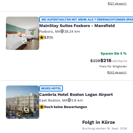
Geschätzte Gesam
$127
gesamt
MainStay Suites Foxboro - Mansfiel
BEI AUFENTHALTEN MIT MEHR ALS 7 ÜBERNACHTUNGEN SPA
MainStay Suites Foxboro - Mansfield
Foxboro
,
MA
38.24 km
2.67-Sterne-Bewertung. Mittelmäßig. 9 Bewertungen
2.7
(
9
)
37
Sparen Sie 5 %
$218
Durchgestrichener Pr
Vergünstigter Pr
$229
USD
/Nacht
Preis für Mitglieder
Geschätzte Gesam
$243
gesamt
Cambria Hotel Boston Logan Airport
NEUES HOTEL
Cambria Hotel Boston Logan Airport
East Boston
,
MA
2.6 km
Noch keine Bewertungen
Noch keine Bewertungen
8
Folgt in Kürze
Buchung starten
16. Sept. 2026