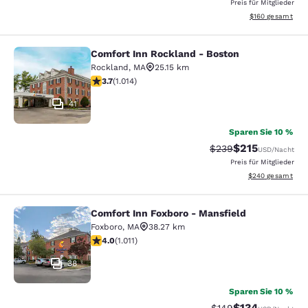
Preis für Mitglieder
Geschätzte Gesam
$160
gesamt
Comfort Inn Rockland - Boston
Comfort Inn Rockland - Boston
Rockland
,
MA
25.15 km
3.72-Sterne-Bewertung. Gut. 1014 Bewertungen
3.7
(
1.014
)
41
Sparen Sie 10 %
$215
Durchgestrichener Pr
Vergünstigter Pr
$239
USD
/Nacht
Preis für Mitglieder
Geschätzte Gesam
$240
gesamt
Comfort Inn Foxboro - Mansfield
Comfort Inn Foxboro - Mansfield
Foxboro
,
MA
38.27 km
3.99-Sterne-Bewertung. Gut. 1011 Bewertungen
4.0
(
1.011
)
38
Sparen Sie 10 %
$134
Durchgestrichener P
Vergünstigter Pr