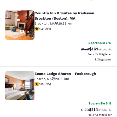
Country Inn & Suites by Radisson,
Country Inn & Suites by Radisson, B
Brockton (Boston), MA
Brockton
,
MA
29.58 km
4.28-Sterne-Bewertung. Hervorragend. 264 Bewertun
4.3
(
264
)
11
Sparen Sie 5 %
$161
Durchgestrichener P
Vergünstigter Pr
$169
USD
/Nacht
Preis für Mitglieder
Geschätzte Gesam
$179
gesamt
Econo Lodge Sharon - Foxborough
Econo Lodge Sharon - Foxborough
Sharon
,
MA
29.39 km
3.01-Sterne-Bewertung. Mittelmäßig. 535 Bewertungen
3.0
(
535
)
21
Sparen Sie 5 %
$114
Durchgestrichener P
Vergünstigter Pr
$120
USD
/Nacht
Preis für Mitglieder