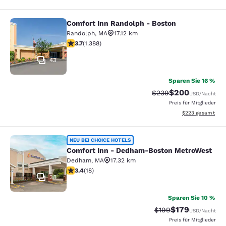
Comfort Inn Randolph - Boston
Comfort Inn Randolph - Boston
Randolph
,
MA
17.12 km
3.68-Sterne-Bewertung. Gut. 1388 Bewertungen
3.7
(
1.388
)
43
Sparen Sie 16 %
$200
Durchgestrichener Pr
Vergünstigter Pre
$239
USD
/Nacht
Preis für Mitglieder
Geschätzte Gesam
$223
gesamt
Comfort Inn - Dedham-Boston Met
NEU BEI CHOICE HOTELS
Comfort Inn - Dedham-Boston MetroWest
Dedham
,
MA
17.32 km
3.44-Sterne-Bewertung. Gut. 18 Bewertungen
3.4
(
18
)
38
Sparen Sie 10 %
$179
Durchgestrichener Pr
Vergünstigter Pr
$199
USD
/Nacht
Preis für Mitglieder