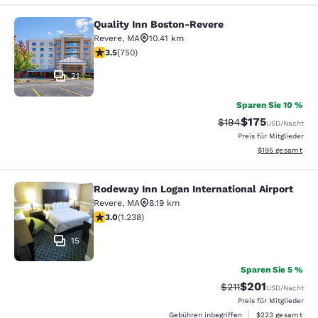
Quality Inn Boston-Revere
Quality Inn Boston-Revere
Revere
,
MA
10.41 km
3.47-Sterne-Bewertung. Gut. 750 Bewertungen
3.5
(
750
)
21
Sparen Sie 10 %
$175
Durchgestrichener P
Vergünstigter Pr
$194
USD
/Nacht
Preis für Mitglieder
Geschätzte Gesam
$195
gesamt
Rodeway Inn Logan International Airport
Rodeway Inn Logan International Ai
Revere
,
MA
8.19 km
2.99-Sterne-Bewertung. Mittelmäßig. 1238 Bewertung
3.0
(
1.238
)
15
Sparen Sie 5 %
$201
Durchgestrichener P
Vergünstigter Pr
$211
USD
/Nacht
Preis für Mitglieder
Geschätzte Gesam
Gebühren inbegriffen
$223
gesamt