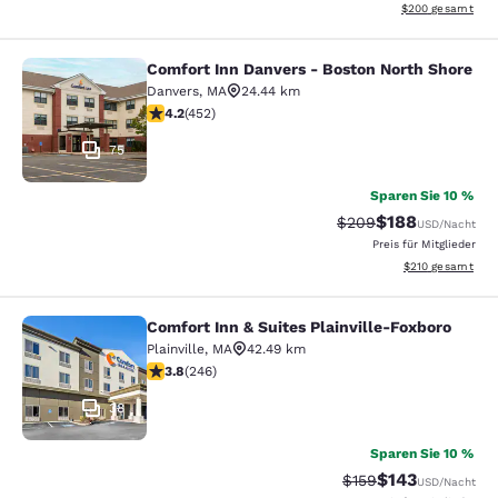
Geschätzte Gesam
$200
gesamt
Comfort Inn Danvers - Boston North Shore
Comfort Inn Danvers - Boston North
Danvers
,
MA
24.44 km
4.15-Sterne-Bewertung. Sehr gut. 452 Bewertungen
4.2
(
452
)
75
Sparen Sie 10 %
$188
Durchgestrichener Pr
Vergünstigter Pr
$209
USD
/Nacht
Preis für Mitglieder
Geschätzte Gesam
$210
gesamt
Comfort Inn & Suites Plainville-Foxboro
Comfort Inn & Suites Plainville-Fox
Plainville
,
MA
42.49 km
3.8-Sterne-Bewertung. Gut. 246 Bewertungen
3.8
(
246
)
38
Sparen Sie 10 %
$143
Durchgestrichener P
Vergünstigter Pr
$159
USD
/Nacht