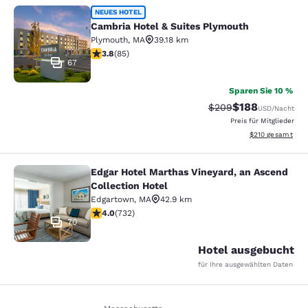
Cambria Hotel & Suites Plymouth
NEUES HOTEL
Cambria Hotel & Suites Plymouth
Plymouth
,
MA
39.18 km
3.84-Sterne-Bewertung. Gut. 85 Bewertungen
3.8
(
85
)
67
Sparen Sie 10 %
$188
Durchgestrichener Pr
Vergünstigter Pr
$209
USD
/Nacht
Preis für Mitglieder
Geschätzte Gesam
$210
gesamt
Edgar Hotel Marthas Vineyard, an Ascend
Edgar Hotel Marthas Vineyard, an A
Collection Hotel
Edgartown
,
MA
42.9 km
4.02-Sterne-Bewertung. Sehr gut. 732 Bewertungen
4.0
(
732
)
70
Hotel ausgebucht
für Ihre ausgewählten Daten