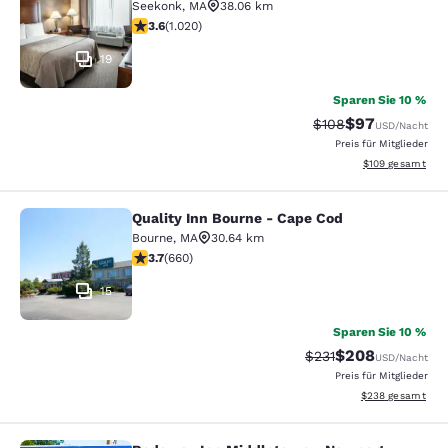
Seekonk
,
MA
38.06 km
3.56-Sterne-Bewertung. Gut. 1020 Bewertungen
3.6
(
1.020
)
19
Sparen Sie 10 %
$97
Durchgestrichener P
Vergünstigter P
$108
USD
/Nacht
Preis für Mitglieder
Geschätzte Gesam
$109
gesamt
Quality Inn Bourne - Cape Cod
Quality Inn Bourne - Cape Cod
Bourne
,
MA
30.64 km
3.68-Sterne-Bewertung. Gut. 660 Bewertungen
3.7
(
660
)
15
Sparen Sie 10 %
$208
Durchgestrichener Pr
Vergünstigter Pre
$231
USD
/Nacht
Preis für Mitglieder
Geschätzte Gesam
$238
gesamt