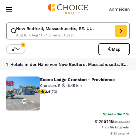
Ladevorgang abgeschlossen
Weiter Zu Hauptinhalt
Anmelden
New Bedford, Massachusetts, EE. UU.
Suche für New Bedford, Massachusetts, EE. UU. ändern. Check-in-Datu
Aug 10 - Aug 11
•
1 zimmer, 1 gast
1
Map
Sortieren und Filtern,
1 Filter aktuell ausgewählt
1 Hotels in der Nähe von New Bedford, Massachusetts, EE. UU. entsprechen Ihren Filtern
Econo Lodge Cranston - Providence
Econo Lodge Cranston - Providence
Cranston
,
RI
46.45 km
3.39-Sterne-Bewertung. Gut. 70 Bewertungen
3.4
(
70
)
40
Sparen Sie 7 %
$116
Durchgestrichener P
Vergünstigter Pr
$125
USD
/Nacht
Preis für Mitglieder
Geschätzte Gesam
$133
gesamt