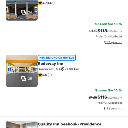
3.66-Sterne-Bewertung. Gut. 661 Bewertungen
3.7
(
661
)
24
Sparen Sie 10 %
$118
Durchgestrichener P
Vergünstigter Pr
$132
USD
/Nacht
Preis für Mitglieder
Geschätzte Gesam
$132
gesamt
Rodeway Inn
NEU BEI CHOICE HOTELS
Rodeway Inn
Somerset
,
MA
21.66 km
5-Sterne-Bewertung. Außergewöhnlich. 3 Bewertunge
5.0
(
3
)
35
Sparen Sie 10 %
$116
Durchgestrichener P
Vergünstigter Pr
$129
USD
/Nacht
Preis für Mitglieder
Geschätzte Gesam
$132
gesamt
Quality Inn Seekonk-Providence
Quality Inn Seekonk-Providence