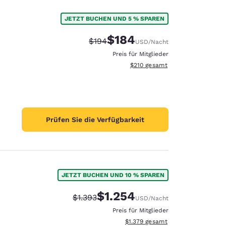
JETZT BUCHEN UND 5 % SPAREN
$184
Durchgestrichener Preis:
Vergünstigter Preis:
$194
USD
/Nacht
Preis für Mitglieder
Geschätzte Gesamtdetails anzei
$210
gesamt
Prüfen Sie die Verfügbarkeit
JETZT BUCHEN UND 10 % SPAREN
$1.254
Durchgestrichener Preis:
Vergünstigter Preis:
$1.393
USD
/Nacht
Preis für Mitglieder
Geschätzte Gesamtdetails anzeig
$1.379
gesamt