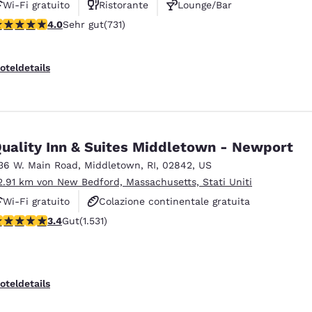
Wi-Fi gratuito
Ristorante
Lounge/Bar
.01-Sterne-Bewertung. Sehr gut. 731 Bewertungen
4.0
Sehr gut
(731)
oteldetails
uality Inn & Suites Middletown - Newport
36 W. Main Road
,
Middletown
,
RI
,
02842
,
US
2.91 km von New Bedford, Massachusetts, Stati Uniti
Wi-Fi gratuito
Colazione continentale gratuita
.37-Sterne-Bewertung. Gut. 1531 Bewertungen
3.4
Gut
(1.531)
Colazione calda gratuita
oteldetails
ieren
Alle Cookies ablehnen
Cookie-Ein