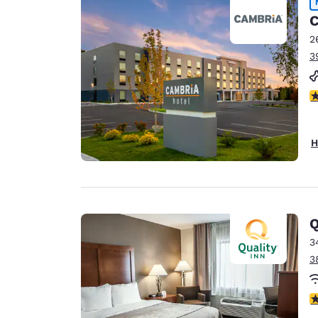
C
2
3
3
H
Q
3
3
3