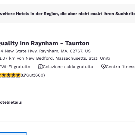
weitere Hotels in der Region, die aber nicht exakt Ihren Suchkrit
uality Inn Raynham - Taunton
64 New State Hwy
,
Raynham
,
MA
,
02767
,
US
2.07 km von New Bedford, Massachusetts, Stati Uniti
Wi-Fi gratuito
Colazione calda gratuita
Centro fitnes
.66-Sterne-Bewertung. Gut. 660 Bewertungen
3.7
Gut
(660)
oteldetails