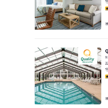
wichtig.
4
Unsere Website
verwendet Cookies,
H
einschließlich Cookies
von Drittanbietern, zu
Zwecken der
Performance-
Q
Verbesserung und um
9
Ihnen ein
3
personalisiertes Web-
Erlebnis zu bieten,
indem Werbung gemäß
3
Ihrer Vorlieben gesendet
wird. So können wir uns
an Ihre Angaben
H
erinnern, Ihnen
interessante Produkte
Alle Cookies akzept