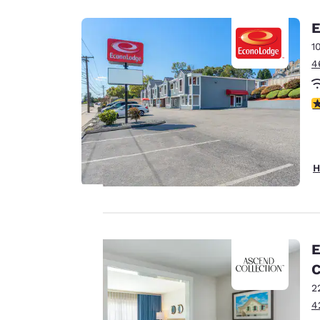
E
1
4
3
H
Ihre
E
C
Privatsphäre
2
ist uns
4