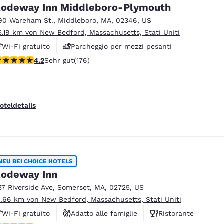
México
Mexico
odeway Inn Middleboro-Plymouth
Español
English
90 Wareham St.
,
Middleboro
,
MA
,
02346
,
US
5.19 km von New Bedford, Massachusetts, Stati Uniti
Wi-Fi gratuito
Parcheggio per mezzi pesanti
nd
Germany
España
English
Español
.16-Sterne-Bewertung. Sehr gut. 176 Bewertungen
4.2
Sehr gut
(176)
France
France
Français
English
oteldetails
Italia
Italy
Italiano
English
ngdom
NEU BEI CHOICE HOTELS
odeway Inn
37 Riverside Ave
,
Somerset
,
MA
,
02725
,
US
India
New Zealan
1.66 km von New Bedford, Massachusetts, Stati Uniti
English
English
Wi-Fi gratuito
Adatto alle famiglie
Ristorante