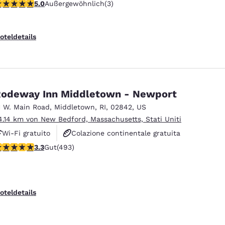
-Sterne-Bewertung. Außergewöhnlich. 3 Bewertungen
5.0
Außergewöhnlich
(3)
oteldetails
odeway Inn Middletown - Newport
1 W. Main Road
,
Middletown
,
RI
,
02842
,
US
4.14 km von New Bedford, Massachusetts, Stati Uniti
Wi-Fi gratuito
Colazione continentale gratuita
.26-Sterne-Bewertung. Gut. 493 Bewertungen
3.3
Gut
(493)
Animali ammessi
oteldetails