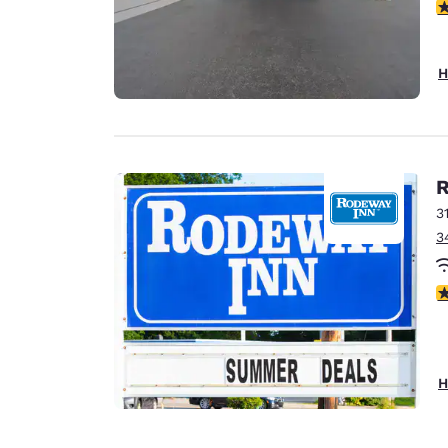
5
H
R
3
3
3
H