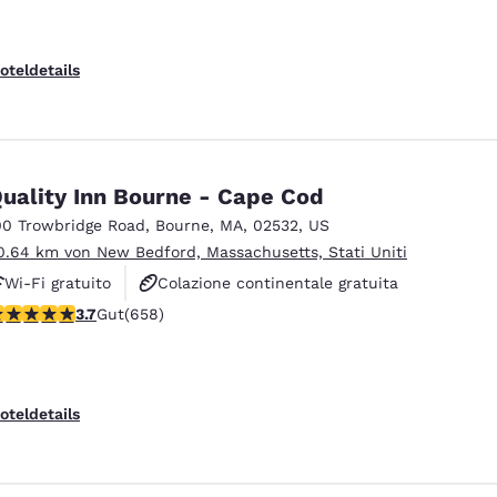
oteldetails
uality Inn Bourne - Cape Cod
00 Trowbridge Road
,
Bourne
,
MA
,
02532
,
US
0.64 km von New Bedford, Massachusetts, Stati Uniti
Wi-Fi gratuito
Colazione continentale gratuita
.68-Sterne-Bewertung. Gut. 658 Bewertungen
3.7
Gut
(658)
Colazione calda gratuita
oteldetails