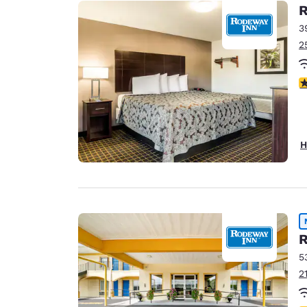
Canada
R
Français
3
Europa
2
Deutschla
Deutsch
4
Spain
English
H
Ireland
English
United Ki
English
R
Asien-Pazifik
5
Australia
2
English