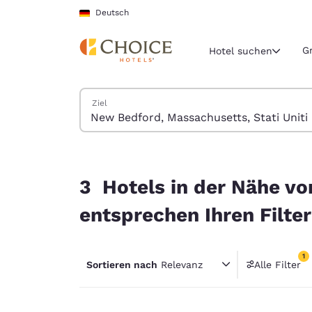
Ladevorgang abgeschlossen
Weiter Zu Hauptinhalt
Deutsch
G
Hotel suchen
Hotels suchen
Ziel
Aktuelle Regio
Deutschla
Deutsch
3 Hotels in der Nähe von New Bedford, Massachu
Wählen Sie 
3 Hotels in der Nähe vo
Nord- und Süd
entsprechen Ihren Filte
United Sta
English
1
Sortieren nach
Relevanz
Alle Filter
América L
1 Filter
Português