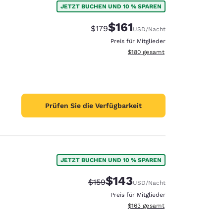
JETZT BUCHEN UND 10 % SPAREN
$161
Durchgestrichener Preis:
Vergünstigter Preis:
$179
USD
/Nacht
Preis für Mitglieder
Geschätzte Gesamtdetails anzei
$180
gesamt
Prüfen Sie die Verfügbarkeit
JETZT BUCHEN UND 10 % SPAREN
$143
Durchgestrichener Preis:
Vergünstigter Preis:
$159
USD
/Nacht
d
Preis für Mitglieder
Geschätzte Gesamtdetails anzei
$163
gesamt