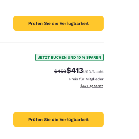
Prüfen Sie die Verfügbarkeit
JETZT BUCHEN UND 10 % SPAREN
$413
Durchgestrichener Preis:
Vergünstigter Preis:
$459
USD
/Nacht
Preis für Mitglieder
Geschätzte Gesamtdetails anzei
$471
gesamt
Prüfen Sie die Verfügbarkeit