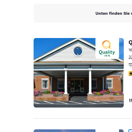
Unten finden Sie 
Q
1
3
3
H