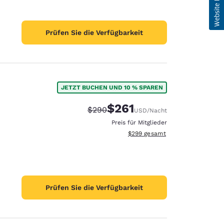
Prüfen Sie die Verfügbarkeit
JETZT BUCHEN UND 10 % SPAREN
$261
Durchgestrichener Preis:
Vergünstigter Preis:
$290
USD
/Nacht
Preis für Mitglieder
Geschätzte Gesamtdetails anzei
$299
gesamt
Prüfen Sie die Verfügbarkeit