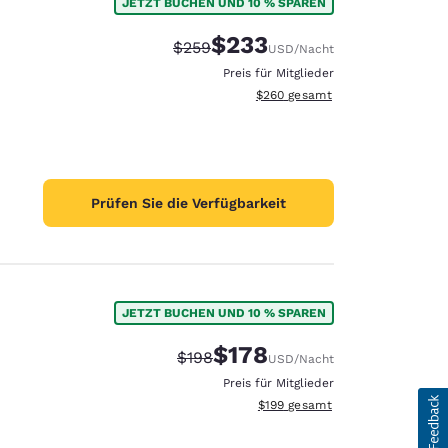
JETZT BUCHEN UND 10 % SPAREN
$233
Durchgestrichener Preis:
Vergünstigter Preis:
$259
USD
/Nacht
Preis für Mitglieder
Geschätzte Gesamtdetails anzei
$260
gesamt
Prüfen Sie die Verfügbarkeit
JETZT BUCHEN UND 10 % SPAREN
$178
Durchgestrichener Preis:
Vergünstigter Preis:
$198
USD
/Nacht
Preis für Mitglieder
Geschätzte Gesamtdetails anzei
$199
gesamt