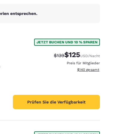
erien entsprechen.
JETZT BUCHEN UND 10 % SPAREN
$125
Durchgestrichener Preis:
Vergünstigter Preis:
$139
USD
/Nacht
Preis für Mitglieder
s
Geschätzte Gesamtdetails anzei
$140
gesamt
Prüfen Sie die Verfügbarkeit