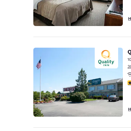
H
Q
1
3
3
H