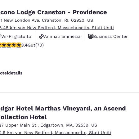
cono Lodge Cranston - Providence
01 New London Ave
,
Cranston
,
RI
,
02920
,
US
6.45 km von New Bedford, Massachusetts, Stati Uniti
Wi-Fi gratuito
Animali ammessi
Business Center
.39-Sterne-Bewertung. Gut. 70 Bewertungen
3.4
Gut
(70)
oteldetails
dgar Hotel Marthas Vineyard, an Ascend
ollection Hotel
27 Upper Main St.
,
Edgartown
,
MA
,
02539
,
US
2.9 km von New Bedford, Massachusetts, Stati Uniti