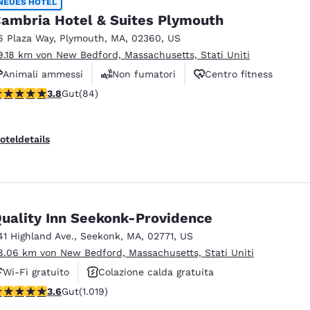
NEUES HOTEL
ambria Hotel & Suites Plymouth
6 Plaza Way
,
Plymouth
,
MA
,
02360
,
US
9.18 km von New Bedford, Massachusetts, Stati Uniti
Animali ammessi
Non fumatori
Centro fitness
.82-Sterne-Bewertung. Gut. 84 Bewertungen
3.8
Gut
(84)
oteldetails
uality Inn Seekonk-Providence
41 Highland Ave.
,
Seekonk
,
MA
,
02771
,
US
8.06 km von New Bedford, Massachusetts, Stati Uniti
Wi-Fi gratuito
Colazione calda gratuita
.56-Sterne-Bewertung. Gut. 1019 Bewertungen
3.6
Gut
(1.019)
Animali ammessi