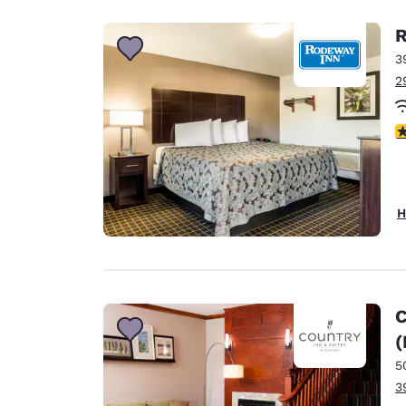
R
3
2
4
H
C
(
5
3