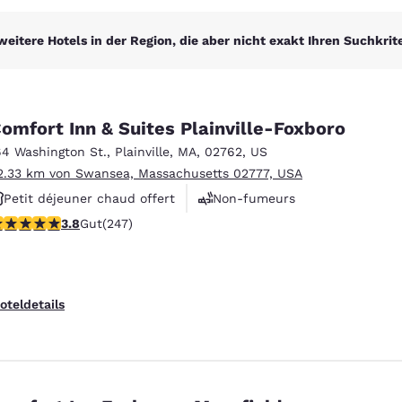
weitere Hotels in der Region, die aber nicht exakt Ihren Suchkrit
omfort Inn & Suites Plainville-Foxboro
64 Washington St.
,
Plainville
,
MA
,
02762
,
US
2.33 km von Swansea, Massachusetts 02777, USA
Petit déjeuner chaud offert
Non-fumeurs
.81-Sterne-Bewertung. Gut. 247 Bewertungen
3.8
Gut
(247)
Centre de conditionnement physique
oteldetails