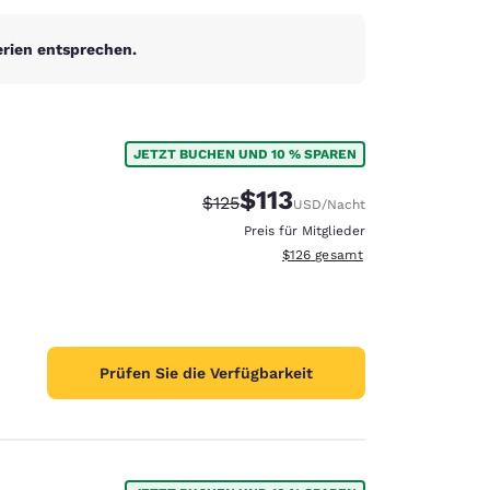
erien entsprechen.
JETZT BUCHEN UND 10 % SPAREN
$113
Durchgestrichener Preis:
Vergünstigter Preis:
$125
USD
/Nacht
Preis für Mitglieder
Geschätzte Gesamtdetails anzei
$126
gesamt
Prüfen Sie die Verfügbarkeit