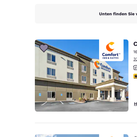
Unten finden Sie 
C
1
3
3
H