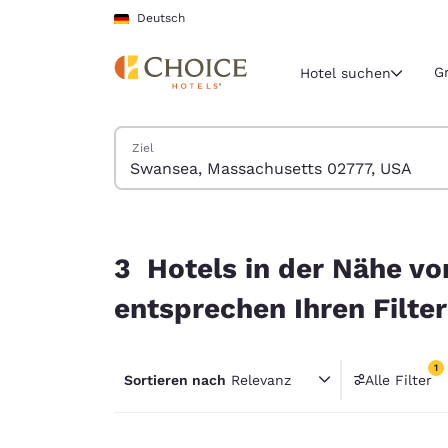
Ladevorgang abgeschlossen
Weiter Zu Hauptinhalt
Deutsch
G
Hotel suchen
Hotels suchen
Ziel
Aktuelle Regio
Deutschla
Deutsch
3 Hotels in der Nähe von Swansea, Massachuset
Wählen Sie 
3 Hotels in der Nähe v
Nord- und Süd
entsprechen Ihren Filte
United Sta
English
1
Sortieren nach
Relevanz
Alle Filter
América L
1 Filter
Português