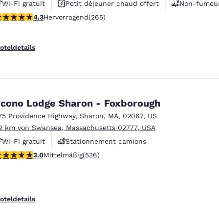
Wi-Fi gratuit
Petit déjeuner chaud offert
Non-fumeu
.29-Sterne-Bewertung. Hervorragend. 265 Bewertungen
4.3
Hervorragend
(265)
oteldetails
cono Lodge Sharon - Foxborough
75 Providence Highway
,
Sharon
,
MA
,
02067
,
US
2 km von Swansea, Massachusetts 02777, USA
Wi-Fi gratuit
Stationnement camions
.01-Sterne-Bewertung. Mittelmäßig. 536 Bewertungen
3.0
Mittelmäßig
(536)
oteldetails