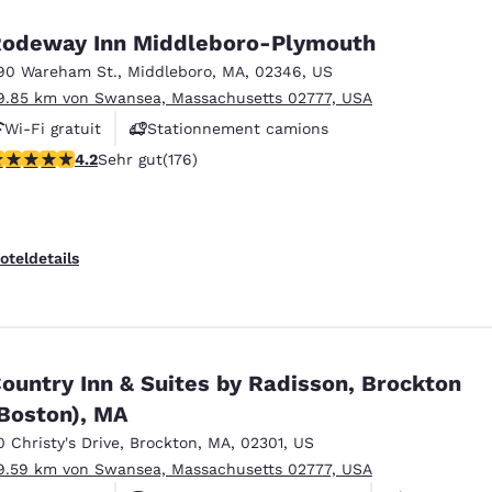
odeway Inn Middleboro-Plymouth
90 Wareham St.
,
Middleboro
,
MA
,
02346
,
US
9.85 km von Swansea, Massachusetts 02777, USA
Wi-Fi gratuit
Stationnement camions
.16-Sterne-Bewertung. Sehr gut. 176 Bewertungen
4.2
Sehr gut
(176)
oteldetails
ountry Inn & Suites by Radisson, Brockton
Boston), MA
0 Christy's Drive
,
Brockton
,
MA
,
02301
,
US
9.59 km von Swansea, Massachusetts 02777, USA