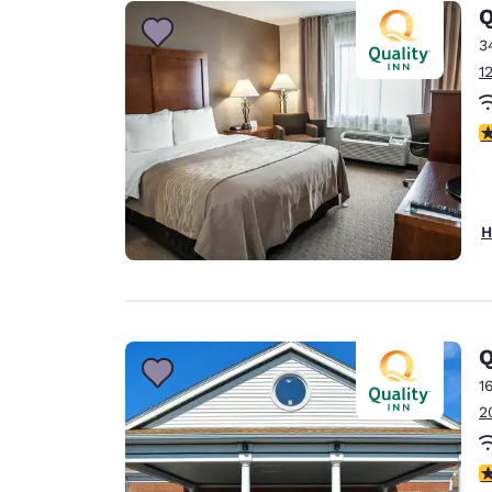
Canada
Q
Français
3
Europa
1
Deutschla
Deutsch
3
Spain
English
H
Ireland
English
United Ki
English
Q
Asien-Pazifik
1
2
Australia
English
3