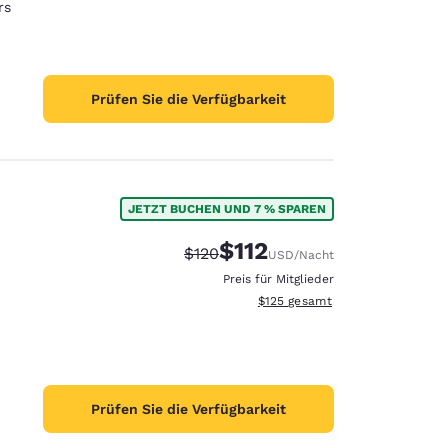
rs
Prüfen Sie die Verfügbarkeit
JETZT BUCHEN UND 7 % SPAREN
$112
Durchgestrichener Preis:
Vergünstigter Preis:
$120
USD
/Nacht
Preis für Mitglieder
Geschätzte Gesamtdetails anzei
$125
gesamt
Prüfen Sie die Verfügbarkeit