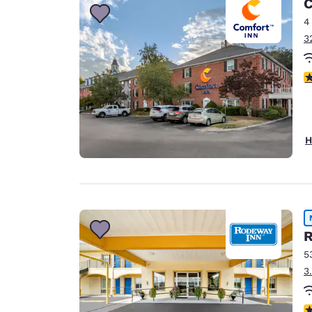
C
4
3
3
H
R
5
3
5