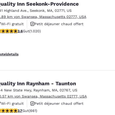
México
Mexico
uality Inn Seekonk-Providence
Español
English
41 Highland Ave.
,
Seekonk
,
MA
,
02771
,
US
2.89 km von Swansea, Massachusetts 02777, USA
Wi-Fi gratuit
Petit déjeuner chaud offert
nd
Germany
España
English
Español
.56-Sterne-Bewertung. Gut. 1020 Bewertungen
3.6
Gut
(1.020)
Animaux acceptés
France
France
Français
English
oteldetails
Italia
Italy
Italiano
English
ngdom
uality Inn Raynham - Taunton
64 New State Hwy
,
Raynham
,
MA
,
02767
,
US
0.57 km von Swansea, Massachusetts 02777, USA
India
New Zealan
Wi-Fi gratuit
Petit déjeuner chaud offert
English
English
.66-Sterne-Bewertung. Gut. 661 Bewertungen
3.7
Gut
(661)
Centre de conditionnement physique