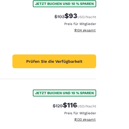
JETZT BUCHEN UND 10 % SPAREN
$93
Durchgestrichener Preis:
Vergünstigter Preis:
$103
USD
/Nacht
Preis für Mitglieder
Geschätzte Gesamtdetails anzei
$104
gesamt
Prüfen Sie die Verfügbarkeit
JETZT BUCHEN UND 10 % SPAREN
$116
Durchgestrichener Preis:
Vergünstigter Preis:
$129
USD
/Nacht
d
Preis für Mitglieder
Geschätzte Gesamtdetails anzei
$130
gesamt