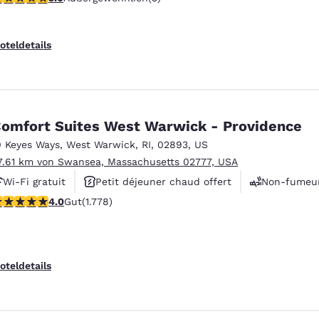
oteldetails
omfort Suites West Warwick - Providence
0 Keyes Ways
,
West Warwick
,
RI
,
02893
,
US
7.61 km von Swansea, Massachusetts 02777, USA
Wi-Fi gratuit
Petit déjeuner chaud offert
Non-fumeu
.97-Sterne-Bewertung. Gut. 1778 Bewertungen
4.0
Gut
(1.778)
oteldetails