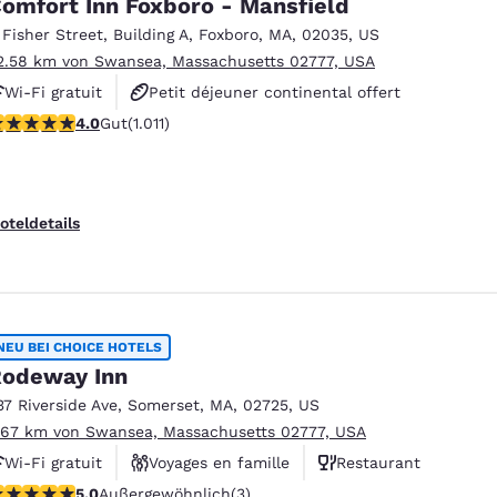
omfort Inn Foxboro - Mansfield
 Fisher Street
,
Building A
,
Foxboro
,
MA
,
02035
,
US
2.58 km von Swansea, Massachusetts 02777, USA
Wi-Fi gratuit
Petit déjeuner continental offert
.99-Sterne-Bewertung. Gut. 1011 Bewertungen
4.0
Gut
(1.011)
Petit déjeuner chaud offert
oteldetails
NEU BEI CHOICE HOTELS
odeway Inn
37 Riverside Ave
,
Somerset
,
MA
,
02725
,
US
.67 km von Swansea, Massachusetts 02777, USA
Wi-Fi gratuit
Voyages en famille
Restaurant
-Sterne-Bewertung. Außergewöhnlich. 3 Bewertungen
5.0
Außergewöhnlich
(3)