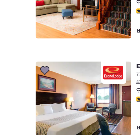
4
H
E
7
4
3
H