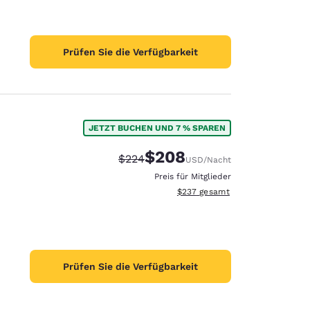
Prüfen Sie die Verfügbarkeit
JETZT BUCHEN UND 7 % SPAREN
$208
Durchgestrichener Preis:
Vergünstigter Preis:
$224
USD
/Nacht
Preis für Mitglieder
Geschätzte Gesamtdetails anzei
$237
gesamt
Prüfen Sie die Verfügbarkeit