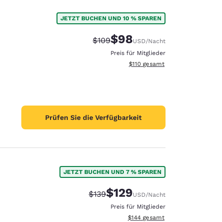
JETZT BUCHEN UND 10 % SPAREN
$98
Durchgestrichener Preis:
Vergünstigter Preis:
$109
USD
/Nacht
Preis für Mitglieder
Geschätzte Gesamtdetails anze
$110
gesamt
Prüfen Sie die Verfügbarkeit
JETZT BUCHEN UND 7 % SPAREN
$129
Durchgestrichener Preis:
Vergünstigter Preis:
$139
USD
/Nacht
Preis für Mitglieder
Geschätzte Gesamtdetails anzei
$144
gesamt