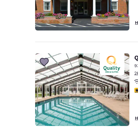
H
Q
9
2
3
H