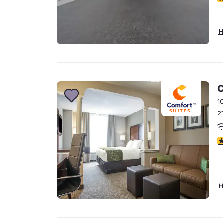
H
C
1
2
3
H