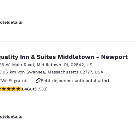
oteldetails
uality Inn & Suites Middletown - Newport
36 W. Main Road
,
Middletown
,
RI
,
02842
,
US
6.06 km von Swansea, Massachusetts 02777, USA
Wi-Fi gratuit
Petit déjeuner continental offert
.37-Sterne-Bewertung. Gut. 1533 Bewertungen
3.4
Gut
(1.533)
Petit déjeuner chaud offert
oteldetails