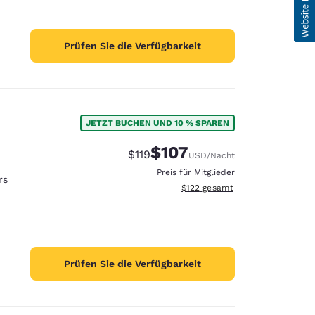
Prüfen Sie die Verfügbarkeit
JETZT BUCHEN UND 10 % SPAREN
$107
Durchgestrichener Preis:
Vergünstigter Preis:
$119
USD
/Nacht
Preis für Mitglieder
rs
Geschätzte Gesamtdetails anzei
$122
gesamt
Prüfen Sie die Verfügbarkeit