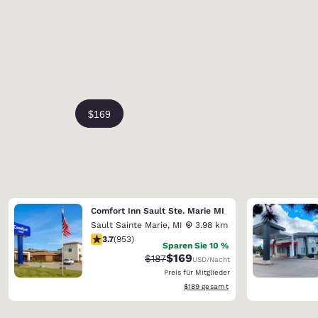
Comfort Inn Sault Ste. Marie MI
Sault Sainte Marie
,
MI
3.98 km
3.72-Sterne-Bewertung. Gut. 953 Bewertungen
3.7
(
953
)
Sparen Sie 10 %
$169
Durchgestrichener Preis:
Vergünstigter Preis:
$187
USD
/Nacht
Preis für Mitglieder
Geschätzte Gesamtdetails anzeigen
$189
gesamt