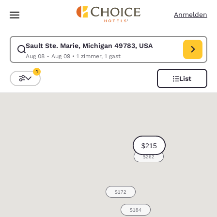
Ladevorgang abgeschlossen
Weiter Zu Hauptinhalt
Anmelden
Sault Ste. Marie, Michigan 49783, USA
Suche für Sault Ste. Marie, Michigan 49783, USA ändern. Check-in-Da
Aug 08 - Aug 09
•
1 zimmer, 1 gast
1
List
Sortieren und Filtern,
1 Filter aktuell ausgewählt
0