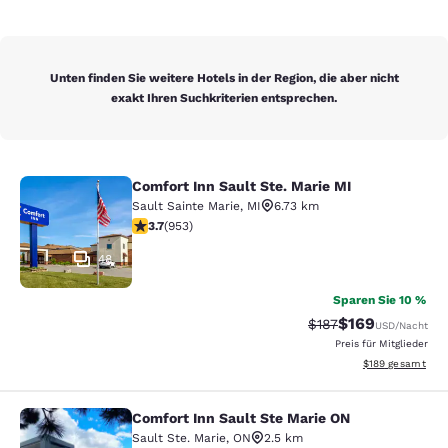
Unten finden Sie weitere Hotels in der Region, die aber nicht
exakt Ihren Suchkriterien entsprechen.
Comfort Inn Sault Ste. Marie MI
Comfort Inn Sault Ste. Marie MI
Sault Sainte Marie
,
MI
6.73 km
3.72-Sterne-Bewertung. Gut. 953 Bewertungen
3.7
(
953
)
48
Sparen Sie 10 %
$169
Durchgestrichener P
Vergünstigter Pr
$187
USD
/Nacht
Preis für Mitglieder
Geschätzte Gesam
$189
gesamt
Comfort Inn Sault Ste Marie ON
Comfort Inn Sault Ste Marie ON
Sault Ste. Marie
,
ON
2.5 km