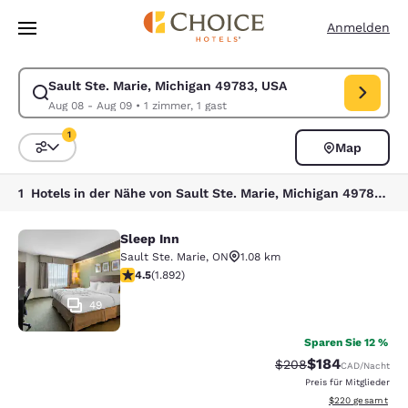
Ladevorgang abgeschlossen
Weiter Zu Hauptinhalt
Anmelden
Sault Ste. Marie, Michigan 49783, USA
Suche für Sault Ste. Marie, Michigan 49783, USA ändern. Check-in-Da
Aug 08 - Aug 09
•
1 zimmer, 1 gast
1
Map
Sortieren und Filtern,
1 Filter aktuell ausgewählt
1 Hotels in der Nähe von Sault Ste. Marie, Michigan 49783, USA entsprechen Ihren Filtern
Sleep Inn
Sleep Inn
Sault Ste. Marie
,
ON
1.08 km
4.5-Sterne-Bewertung. Hervorragend. 1892 Bewertung
4.5
(
1.892
)
49
Sparen Sie 12 %
$184
Durchgestrichener Pr
Vergünstigter Pr
$208
CAD
/Nacht
Preis für Mitglieder
Geschätzte Gesam
$220
gesamt