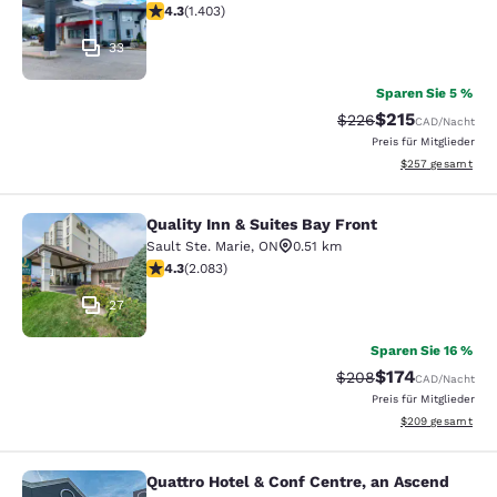
4.3-Sterne-Bewertung. Hervorragend. 1403 Bewertung
4.3
(
1.403
)
33
Sparen Sie 5 %
$215
Durchgestrichener Pr
Vergünstigter Pr
$226
CAD
/Nacht
Preis für Mitglieder
Geschätzte Gesam
$257
gesamt
Quality Inn & Suites Bay Front
Quality Inn & Suites Bay Front
Sault Ste. Marie
,
ON
0.51 km
4.32-Sterne-Bewertung. Hervorragend. 2083 Bewertu
4.3
(
2.083
)
27
Sparen Sie 16 %
$174
Durchgestrichener Pr
Vergünstigter Pr
$208
CAD
/Nacht
Preis für Mitglieder
Geschätzte Gesam
$209
gesamt
Quattro Hotel & Conf Centre, an Ascend
Quattro Hotel & Conf Centre, an Asc