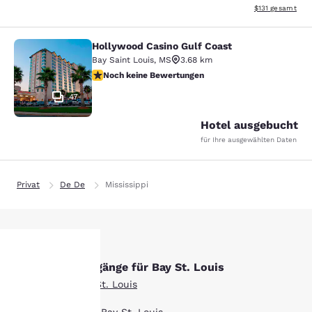
Geschätzte Gesa
$131
gesamt
Hollywood Casino Gulf Coast
Hollywood Casino Gulf Coast
Bay Saint Louis
,
MS
3.68 km
Noch keine Bewertungen
Noch keine Bewertungen
47
Hotel ausgebucht
für Ihre ausgewählten Daten
Privat
De De
Mississippi
Andere Suchvorgänge für Bay St. Louis
hre
Alle Hotels in Bay St. Louis