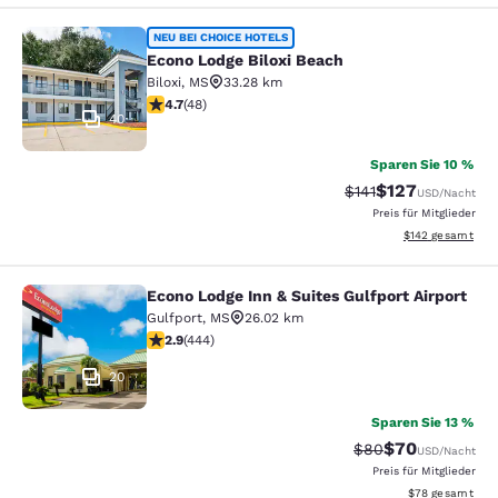
Econo Lodge Biloxi Beach
NEU BEI CHOICE HOTELS
Econo Lodge Biloxi Beach
Biloxi
,
MS
33.28 km
4.73-Sterne-Bewertung. Außergewöhnlich. 48 Bewert
4.7
(
48
)
40
Sparen Sie 10 %
$127
Durchgestrichener P
Vergünstigter Pr
$141
USD
/Nacht
Preis für Mitglieder
Geschätzte Gesam
$142
gesamt
Econo Lodge Inn & Suites Gulfport Airport
Econo Lodge Inn & Suites Gulfport A
Gulfport
,
MS
26.02 km
2.9-Sterne-Bewertung. Mittelmäßig. 444 Bewertungen
2.9
(
444
)
20
Sparen Sie 13 %
$70
Durchgestrichener 
Vergünstigter P
$80
USD
/Nacht
Preis für Mitglieder
Geschätzte Gesa
$78
gesamt