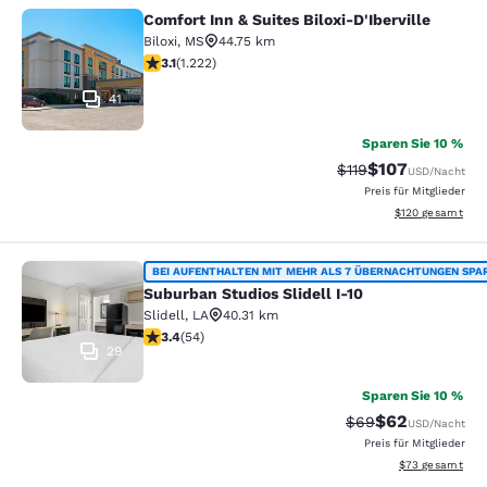
Comfort Inn & Suites Biloxi-D'Iberville
Comfort Inn & Suites Biloxi-D'Ibervil
Biloxi
,
MS
44.75 km
3.12-Sterne-Bewertung. Gut. 1222 Bewertungen
3.1
(
1.222
)
41
Sparen Sie 10 %
$107
Durchgestrichener P
Vergünstigter Pr
$119
USD
/Nacht
Preis für Mitglieder
Geschätzte Gesam
$120
gesamt
Suburban Studios Slidell I-10
BEI AUFENTHALTEN MIT MEHR ALS 7 ÜBERNACHTUNGEN SPA
Suburban Studios Slidell I-10
Slidell
,
LA
40.31 km
3.37-Sterne-Bewertung. Gut. 54 Bewertungen
3.4
(
54
)
29
Sparen Sie 10 %
$62
Durchgestrichener 
Vergünstigter P
$69
USD
/Nacht
Preis für Mitglieder
Geschätzte Gesa
$73
gesamt