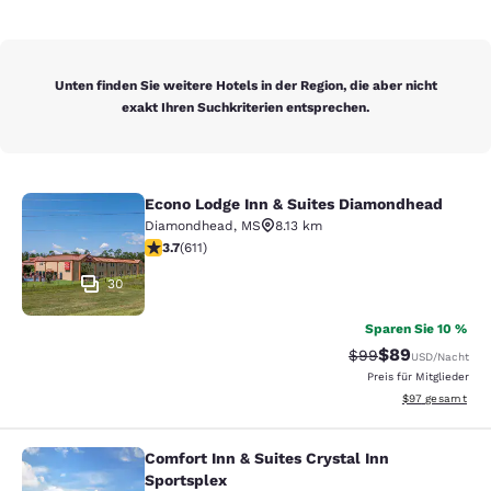
Unten finden Sie weitere Hotels in der Region, die aber nicht
exakt Ihren Suchkriterien entsprechen.
Econo Lodge Inn & Suites Diamondhead
Econo Lodge Inn & Suites Diamondh
Diamondhead
,
MS
8.13 km
3.73-Sterne-Bewertung. Gut. 611 Bewertungen
3.7
(
611
)
30
Sparen Sie 10 %
$89
Durchgestrichener 
Vergünstigter P
$99
USD
/Nacht
Preis für Mitglieder
Geschätzte Gesa
$97
gesamt
Comfort Inn & Suites Crystal Inn
Comfort Inn & Suites Crystal Inn Sp
Sportsplex