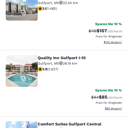
Gulfport
,
MS
22.44 km
3.15-Sterne-Bewertung. Gut. 1485 Bewertungen
3.1
(
1.485
)
29
Sparen Sie 10 %
$107
Durchgestrichener P
Vergünstigter Pr
$119
USD
/Nacht
Preis für Mitglieder
Geschätzte Gesam
$120
gesamt
Quality Inn Gulfport I-10
Quality Inn Gulfport I-10
Gulfport
,
MS
26.19 km
3.93-Sterne-Bewertung. Gut. 2627 Bewertungen
3.9
(
2.627
)
22
Sparen Sie 10 %
$85
Durchgestrichener 
Vergünstigter P
$94
USD
/Nacht
Preis für Mitglieder
Geschätzte Gesa
$95
gesamt
Comfort Suites Gulfport Central
Comfort Suites Gulfport Central