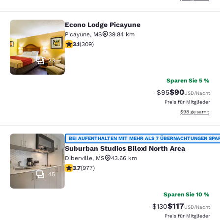
Econo Lodge Picayune
Econo Lodge Picayune
Picayune
,
MS
39.84 km
3.13-Sterne-Bewertung. Gut. 309 Bewertungen
3.1
(
309
)
23
Sparen Sie 5 %
$90
Durchgestrichener 
Vergünstigter P
$95
USD
/Nacht
Preis für Mitglieder
Geschätzte Gesa
$98
gesamt
Suburban Studios Biloxi North Area
BEI AUFENTHALTEN MIT MEHR ALS 7 ÜBERNACHTUNGEN SPA
Suburban Studios Biloxi North Area
Diberville
,
MS
43.66 km
3.72-Sterne-Bewertung. Gut. 977 Bewertungen
3.7
(
977
)
45
Sparen Sie 10 %
$117
Durchgestrichener P
Vergünstigter Pr
$130
USD
/Nacht
Preis für Mitglieder