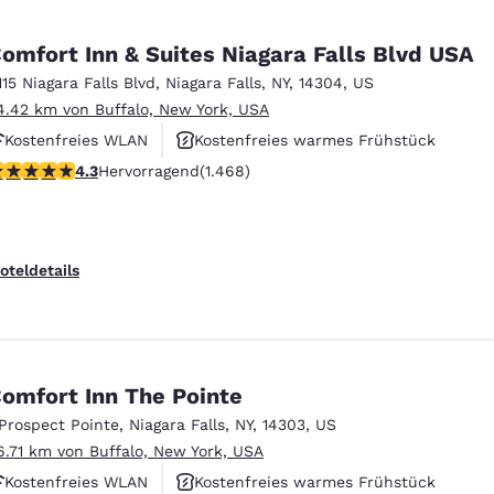
omfort Inn & Suites Niagara Falls Blvd USA
115 Niagara Falls Blvd
,
Niagara Falls
,
NY
,
14304
,
US
4.42 km von Buffalo, New York, USA
Kostenfreies WLAN
Kostenfreies warmes Frühstück
.35-Sterne-Bewertung. Hervorragend. 1468 Bewertungen
4.3
Hervorragend
(1.468)
Rauchfrei
oteldetails
omfort Inn The Pointe
 Prospect Pointe
,
Niagara Falls
,
NY
,
14303
,
US
6.71 km von Buffalo, New York, USA
Kostenfreies WLAN
Kostenfreies warmes Frühstück