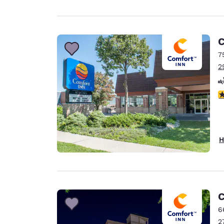
C
7
2
3
H
C
6
2