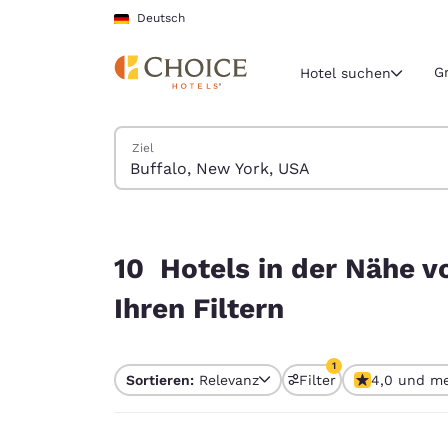
Ladevorgang abgeschlossen
Weiter Zu Hauptinhalt
Deutsch
G
Hotel suchen
Hotels suchen
Ziel
Aktuelle Regio
Deutschla
Deutsch
10 Hotels in der Nähe von Buffalo, New York, U
Wählen Sie 
10 Hotels in der Nähe v
Nord- und Süd
Ihren Filtern
United Sta
English
1
Sortieren:
Relevanz
Filter
4,0 und m
América L
1 Filter aktuell aus
Português