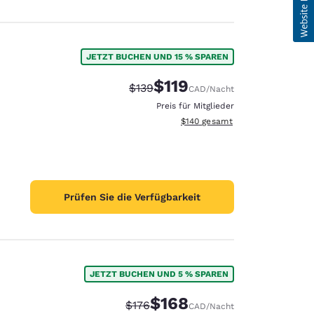
JETZT BUCHEN UND 15 % SPAREN
$119
Durchgestrichener Preis:
Vergünstigter Preis:
$139
CAD
/Nacht
Preis für Mitglieder
Geschätzte Gesamtdetails anzei
$140
gesamt
Prüfen Sie die Verfügbarkeit
JETZT BUCHEN UND 5 % SPAREN
$168
Durchgestrichener Preis:
Vergünstigter Preis:
$176
CAD
/Nacht