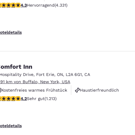
.3-Sterne-Bewertung. Hervorragend. 4331 Bewertungen
4.3
Hervorragend
(4.331)
Rauchfrei
oteldetails
omfort Inn
 Hospitality Drive
,
Fort Erie
,
ON
,
L2A 6G1
,
CA
.91 km von Buffalo, New York, USA
Kostenfreies warmes Frühstück
Haustierfreundlich
.16-Sterne-Bewertung. Sehr gut. 1213 Bewertungen
4.2
Sehr gut
(1.213)
Rauchfrei
oteldetails