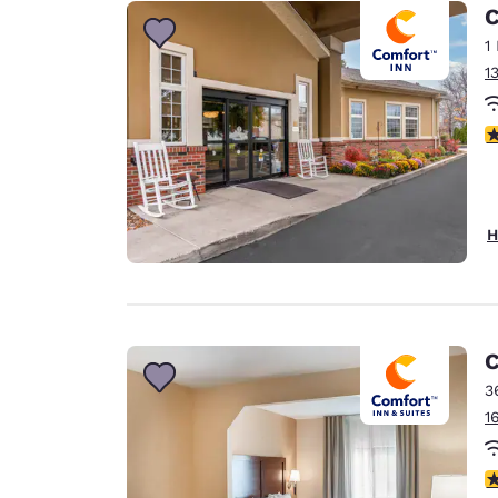
Canada
C
Français
1
Europa
1
Deutschla
Deutsch
3
Spain
English
H
Ireland
English
United Ki
English
C
Asien-Pazifik
3
1
Australia
English
3