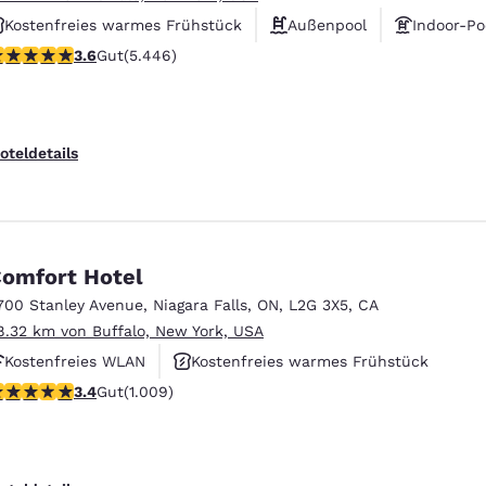
Kostenfreies warmes Frühstück
Außenpool
Indoor-Po
.63-Sterne-Bewertung. Gut. 5446 Bewertungen
3.6
Gut
(5.446)
oteldetails
omfort Hotel
700 Stanley Avenue
,
Niagara Falls
,
ON
,
L2G 3X5
,
CA
8.32 km von Buffalo, New York, USA
Kostenfreies WLAN
Kostenfreies warmes Frühstück
.4-Sterne-Bewertung. Gut. 1009 Bewertungen
3.4
Gut
(1.009)
Haustierfreundlich