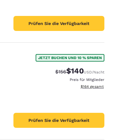
Prüfen Sie die Verfügbarkeit
JETZT BUCHEN UND 10 % SPAREN
$140
Durchgestrichener Preis:
Vergünstigter Preis:
$156
USD
/Nacht
Preis für Mitglieder
Geschätzte Gesamtdetails anzei
$164
gesamt
Prüfen Sie die Verfügbarkeit