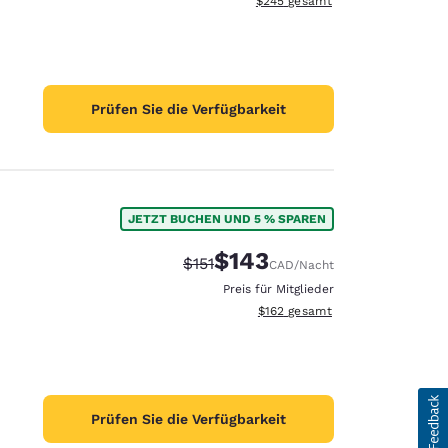
$245
gesamt
Prüfen Sie die Verfügbarkeit
JETZT BUCHEN UND 5 % SPAREN
$143
Durchgestrichener Preis:
Vergünstigter Preis:
$151
CAD
/Nacht
Preis für Mitglieder
Geschätzte Gesamtdetails anzei
$162
gesamt
Prüfen Sie die Verfügbarkeit