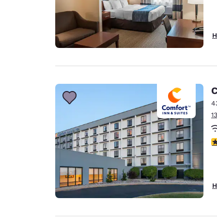
H
C
4
1
3
H