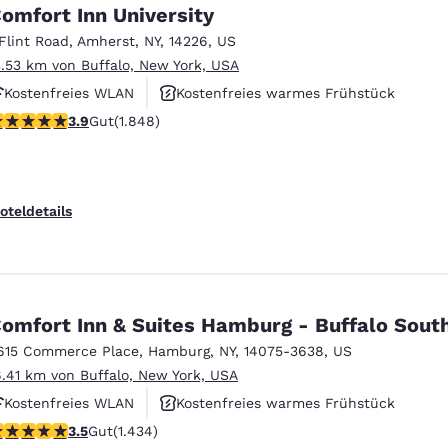
México
Mexico
omfort Inn University
Español
English
 Flint Road
,
Amherst
,
NY
,
14226
,
US
3.53 km von Buffalo, New York, USA
Kostenfreies WLAN
Kostenfreies warmes Frühstück
nd
Germany
España
English
Español
.88-Sterne-Bewertung. Gut. 1848 Bewertungen
3.9
Gut
(1.848)
Haustierfreundlich
France
France
Français
English
oteldetails
Italia
Italy
Italiano
English
ngdom
omfort Inn & Suites Hamburg - Buffalo Sout
615 Commerce Place
,
Hamburg
,
NY
,
14075-3638
,
US
6.41 km von Buffalo, New York, USA
India
New Zealan
Kostenfreies WLAN
Kostenfreies warmes Frühstück
English
English
.45-Sterne-Bewertung. Gut. 1434 Bewertungen
3.5
Gut
(1.434)
Haustierfreundlich