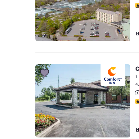
4
H
C
1
4
4
H