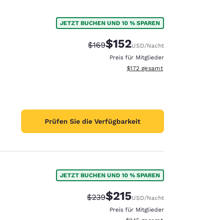
JETZT BUCHEN UND 10 % SPAREN
$152
Durchgestrichener Preis:
Vergünstigter Preis:
$169
USD
/Nacht
Preis für Mitglieder
Geschätzte Gesamtdetails anzei
$172
gesamt
Prüfen Sie die Verfügbarkeit
JETZT BUCHEN UND 10 % SPAREN
$215
Durchgestrichener Preis:
Vergünstigter Preis:
$239
USD
/Nacht
Preis für Mitglieder
Geschätzte Gesamtdetails anzei