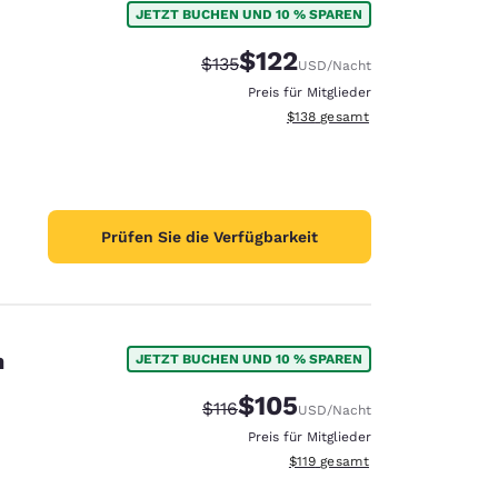
JETZT BUCHEN UND 10 % SPAREN
$122
Durchgestrichener Preis:
Vergünstigter Preis:
$135
USD
/Nacht
Preis für Mitglieder
Geschätzte Gesamtdetails anzei
$138
gesamt
Prüfen Sie die Verfügbarkeit
h
JETZT BUCHEN UND 10 % SPAREN
$105
Durchgestrichener Preis:
Vergünstigter Preis:
$116
USD
/Nacht
d
Preis für Mitglieder
Geschätzte Gesamtdetails anze
$119
gesamt