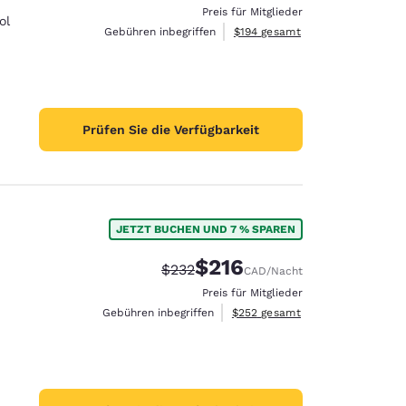
Preis für Mitglieder
ol
Geschätzte Gesamtdetails anzei
Gebühren inbegriffen
$194
gesamt
Prüfen Sie die Verfügbarkeit
JETZT BUCHEN UND 7 % SPAREN
$216
Durchgestrichener Preis:
Vergünstigter Preis:
$232
CAD
/Nacht
Preis für Mitglieder
Geschätzte Gesamtdetails anzei
Gebühren inbegriffen
$252
gesamt