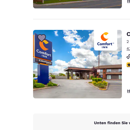
H
C
2
4
4
H
Unten finden Sie 