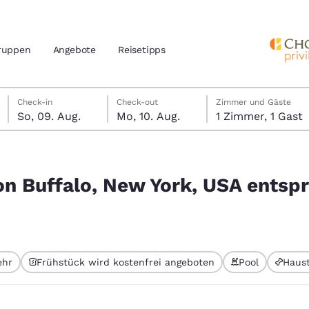
ruppen
Angebote
Reisetipps
Sonntag, 9. August
Montag, 10. August
Montag, 10. August Check-out-Datum ausgewählt
Sonntag, 9. August Check-in-Datum ausgewählt
Check-in
Check-out
Zimmer und Gäste
So, 09. Aug.
Mo, 10. Aug.
1 Zimmer, 1 Gast
n und Standort
nd
SA entsprechen Ihren Filtern
Ihre bevorzugte Sprache aus
on Buffalo, New York, USA entsp
amerika
tes
Estados Unidos
América Lat
Español
Español
ehr
Frühstück wird kostenfrei angeboten
Pool
Haust
atina
Latin America
Canada
gewählt
English
English