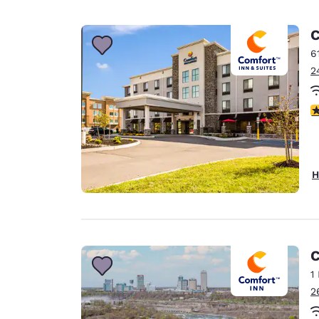
C
6
2
4
H
C
1
2