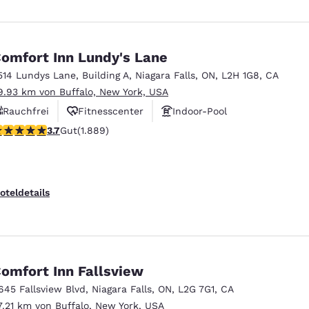
omfort Inn Lundy's Lane
514 Lundys Lane
,
Building A
,
Niagara Falls
,
ON
,
L2H 1G8
,
CA
9.93 km von Buffalo, New York, USA
Rauchfrei
Fitnesscenter
Indoor-Pool
.67-Sterne-Bewertung. Gut. 1889 Bewertungen
3.7
Gut
(1.889)
oteldetails
omfort Inn Fallsview
645 Fallsview Blvd
,
Niagara Falls
,
ON
,
L2G 7G1
,
CA
7.21 km von Buffalo, New York, USA