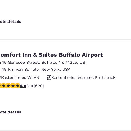
oteldetails
omfort Inn & Suites Buffalo Airport
345 Genesee Street
,
Buffalo
,
NY
,
14225
,
US
3.49 km von Buffalo, New York, USA
Kostenfreies WLAN
Kostenfreies warmes Frühstück
.96-Sterne-Bewertung. Gut. 620 Bewertungen
4.0
Gut
(620)
Haustierfreundlich
oteldetails