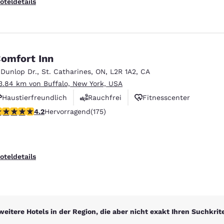
oteldetails
omfort Inn
 Dunlop Dr.
,
St. Catharines
,
ON
,
L2R 1A2
,
CA
3.84 km von Buffalo, New York, USA
Haustierfreundlich
Rauchfrei
Fitnesscenter
.22-Sterne-Bewertung. Hervorragend. 175 Bewertungen
4.2
Hervorragend
(175)
oteldetails
weitere Hotels in der Region, die aber nicht exakt Ihren Suchkrit