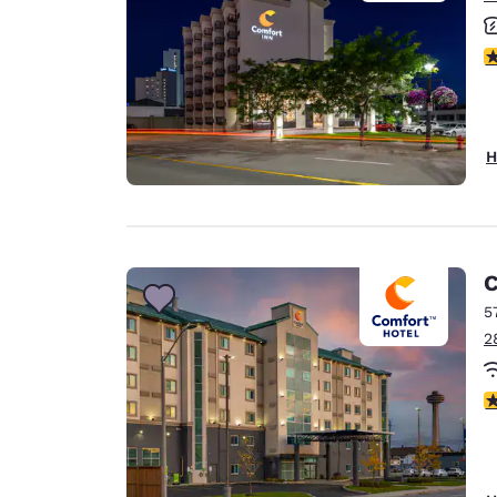
3
H
C
5
2
3