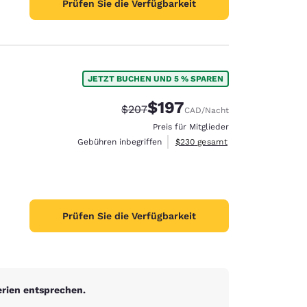
Prüfen Sie die Verfügbarkeit
JETZT BUCHEN UND 5 % SPAREN
$197
Durchgestrichener Preis:
Vergünstigter Preis:
$207
CAD
/Nacht
Preis für Mitglieder
Geschätzte Gesamtdetails anzei
Gebühren inbegriffen
$230
gesamt
Prüfen Sie die Verfügbarkeit
erien entsprechen.