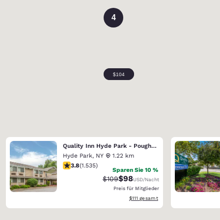
4
Quality Inn Hyde Park - Poughkeepsie North
Hyde Park
,
NY
1.22 km
3.82-Sterne-Bewertung. Gut. 1535 Bewertungen
3.8
(
1.535
)
Sparen Sie 10 %
$98
Durchgestrichener Preis:
Vergünstigter Preis:
$109
USD
/Nacht
Preis für Mitglieder
Geschätzte Gesamtdetails anzeigen
$111
gesamt