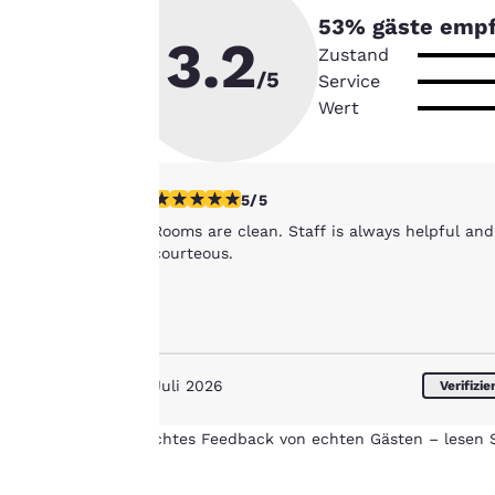
Unsere Website
53
% gäste empf
verwendet Cookies,
3.2
Zustand
einschließlich Cookies
/5
Service
von Drittanbietern, zu
Wert
Zwecken der
Performance-
Verbesserung und um
Ihnen ein
5-Sterne-Bewertung. Außergewöhnlich. 1 Be
5/5
personalisiertes Web-
Rooms are clean. Staff is always helpful and
Erlebnis zu bieten,
courteous.
indem Werbung gemäß
Ihrer Vorlieben gesendet
wird. So können wir uns
an Ihre Angaben
erinnern, Ihnen
Juli 2026
Verifizie
interessante Produkte
Alle Cookies akzept
zeigen und unsere
Echtes Feedback von echten Gästen – lesen S
Dienstleistungen weiter
verbessern. Sie haben