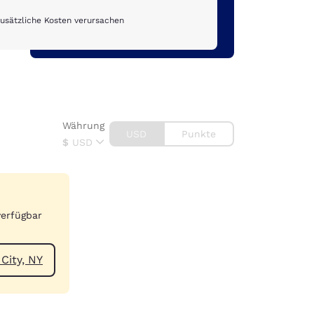
usätzliche Kosten verursachen
Währung
USD
Punkte
$
USD
verfügbar
igen Johnson City, NY