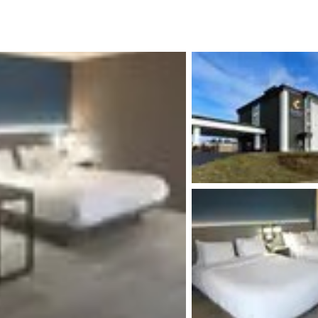
México
Mexico
Español
English
nd
Germany
España
English
Español
France
France
Français
English
Italia
Italy
Italiano
English
ngdom
India
New Zealan
English
English