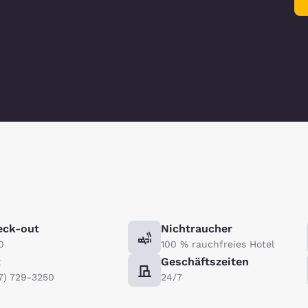
eck-out
Nichtraucher
0
100 % rauchfreies Hotel
x
Geschäftszeiten
7) 729-3250
24/7