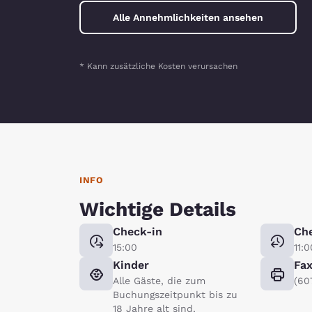
Alle Annehmlichkeiten ansehen
* Kann zusätzliche Kosten verursachen
INFO
Wichtige Details
Check-in
Ch
15:00
11:0
Kinder
Fa
Alle Gäste, die zum
(60
Buchungszeitpunkt bis zu
18 Jahre alt sind,