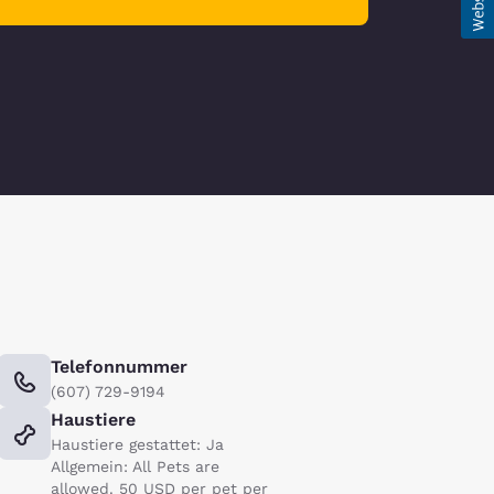
Telefonnummer
(607) 729-9194
Haustiere
Haustiere gestattet: Ja
Allgemein: All Pets are
allowed. 50 USD per pet per