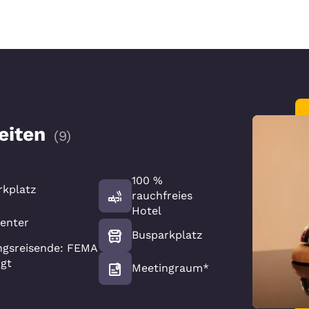
eiten
(
9
)
100 %
kplatz
rauchfreies
Hotel
center
Busparkplatz
ngsreisende: FEMA
gt
Meetingraum*