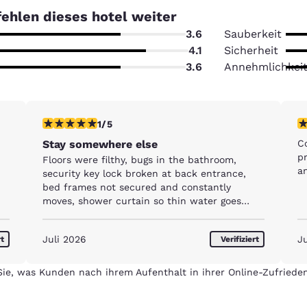
ehlen dieses hotel weiter
3.6
Sauberkeit
4.1
Sicherheit
3.6
Annehmlichkei
wertung
1-Stern-Bewertung. Mittelmäßig. 1 Bewertung
5
1/5
Stay somewhere else
C
pr
Floors were filthy, bugs in the bathroom,
an
security key lock broken at back entrance,
bed frames not secured and constantly
moves, shower curtain so thin water goes
everywhere. Shower faucet crusted and gross.
Patching and drywall cover up everywhere
Juli 2026
J
rt
Verifiziert
ieren
Alle Cookies ablehnen
Cookie-Ein
ie, was Kunden nach ihrem Aufenthalt in ihrer Online-Zufriede