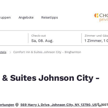
ruppen
Angebote
Reisetipps
ust
gust
ugust Check-out-Datum ausgewählt
gust Check-in-Datum ausgewählt
Check-out
Zimmer und Gäs
Sa, 08. Aug.
1 Zimm
n und Standort
nd
otels
Comfort Inn & Suites Johnson City - Binghamton
Ihre bevorzugte Sprache aus
amerika
 & Suites Johnson City -
tes
Estados Unidos
América Lat
Español
Español
n
atina
Latin America
Canada
English
English
 Gut.
ertungen
(607
569 Harry L Drive, Johnson City, NY, 13790, US