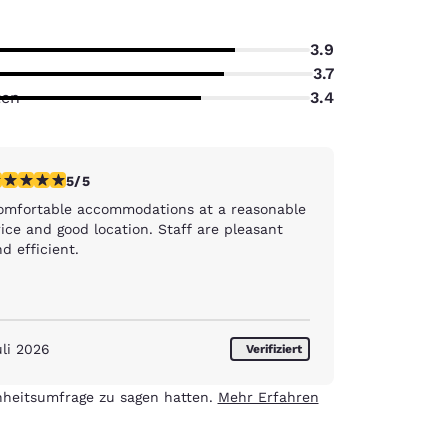
3.9
3.7
ten
3.4
-Sterne-Bewertung. Außergewöhnlich. 1 Bewertung
5/5
omfortable accommodations at a reasonable
ice and good location. Staff are pleasant
d efficient.
uli 2026
Verifiziert
stellungen
nheitsumfrage zu sagen hatten.
Mehr Erfahren