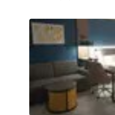
Canada
Français
Europa
Deutschla
Deutsch
Spain
English
Ireland
English
United Ki
English
Asien-Pazifik
Australia
English