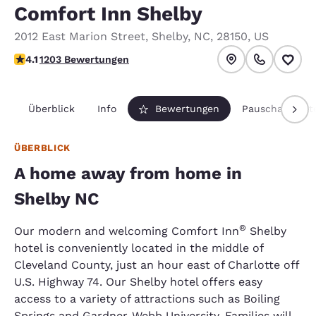
Comfort Inn Shelby
2012 East Marion Street
,
Shelby
,
NC
,
28150
,
US
4.11-Sterne-Bewertung. Sehr gut.
4.1
1203 Bewertungen
Überblick
Info
Bewertungen
Pauschalpaket
ÜBERBLICK
A home away from home in
Shelby NC
®
Our modern and welcoming Comfort Inn
Shelby
hotel is conveniently located in the middle of
Cleveland County, just an hour east of Charlotte off
U.S. Highway 74. Our Shelby hotel offers easy
access to a variety of attractions such as Boiling
Springs and Gardner-Webb University. Families will