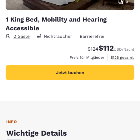
5
1 King Bed, Mobility and Hearing
Accessible
2 Gäste
Nichtraucher
Barrierefrei
$112
Durchgestrichener Pr
Vergünstigter Pre
$124
USD
/Nacht
Geschätzte Gesa
Preis für Mitglieder
$126
gesamt
Jetzt buchen
INFO
Wichtige Details