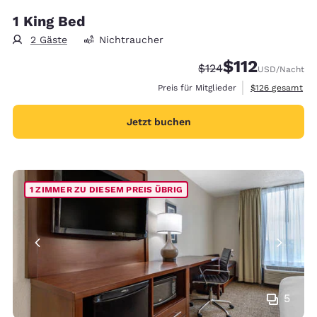
1 King Bed
2 Gäste
Nichtraucher
$112
Durchgestrichener Pr
Vergünstigter Pre
$124
USD
/Nacht
Geschätzte Gesa
Preis für Mitglieder
$126
gesamt
Jetzt buchen
1 ZIMMER ZU DIESEM PREIS ÜBRIG
5