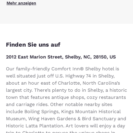
Mehr anzeigen
Finden Sie uns auf
2012 East Marion Street, Shelby, NC, 28150, US
Our family-friendly Comfort Inn® Shelby hotel is
well situated just off U.S. Highway 74 in Shelby,
about an hour east of Charlotte, North Carolina’s
largest city. There’s plenty to do in Shelby, a historic
town that features antique shops, cozy restaurants
and carriage rides. Other notable nearby sites
include Boiling Springs, Kings Mountain Historical
Museum, Wing Haven Gardens & Bird Sanctuary and
Historic Latta Plantation. Art lovers will enjoy a day
trip to Charlotte to peruse the unique shops in