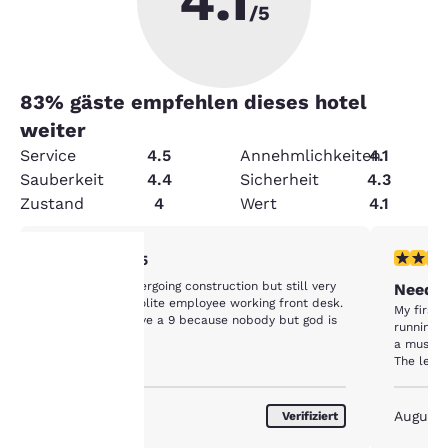
4.1
/5
83
% gäste empfehlen dieses hotel
weiter
Service
4.5
Annehmlichkeiten
4.1
Sauberkeit
4.4
Sicherheit
4.3
Zustand
4
Wert
4.1
5-Sterne-Bewertung. Außergewöhnlich. 1 Bewertung
1-Stern-
5/5
Quiet hotel. Undergoing construction but still very
Needs 
pleasant. Very polite employee working front desk.
hre
My first
Pleasant stay. Give a 9 because nobody but god is
running w
perfect.
a musty s
rivatsphäre
The leat
definitel
st uns
construct
hallway 
August 2026
August
Verifiziert
smoke. T
ichtig.
but the h