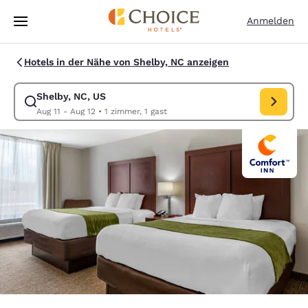
Ladevorgang abgeschlossen
Weiter Zu Hauptinhalt
Anmelden
Hotels in der Nähe von Shelby, NC anzeigen
Shelby, NC, US
Suche für Shelby, NC, US ändern. Check-in-Datum Aug 11, Check-out-D
Aug 11 - Aug 12
•
1 zimmer, 1 gast