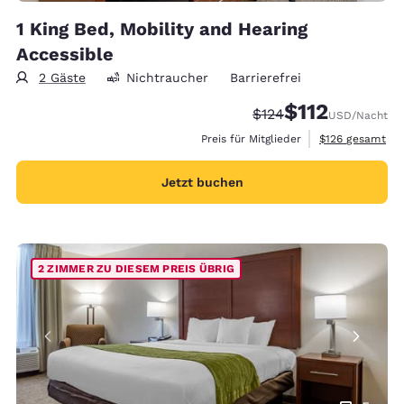
1 King Bed, Mobility and Hearing
Accessible
2 Gäste
Nichtraucher
Barrierefrei
$112
Durchgestrichener Pr
Vergünstigter Pre
$124
USD
/Nacht
Geschätzte Gesa
Preis für Mitglieder
$126
gesamt
Jetzt buchen
2 ZIMMER ZU DIESEM PREIS ÜBRIG