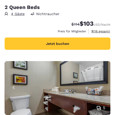
2 Queen Beds
4 Gäste
Nichtraucher
$103
Durchgestrichener Pre
Vergünstigter Prei
$114
USD
/Nacht
Geschätzte Ges
Preis für Mitglieder
$116
gesamt
Jetzt buchen
5