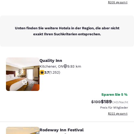
Geschätzte Gesam
$205
gesamt
Unten finden Sie weitere Hotels in der Region, die aber nicht
exakt Ihren Suchkriterien entsprechen.
Quality Inn
Quality Inn
Kitchener
,
ON
9.93 km
3.73-Sterne-Bewertung. Gut. 1252 Bewertungen
3.7
(
1.252
)
30
Sparen Sie 5 %
$189
Durchgestrichener Pr
Vergünstigter Pr
$199
CAD
/Nacht
Preis für Mitglieder
Geschätzte Gesam
$222
gesamt
Rodeway Inn Festival
Rodeway Inn Festival