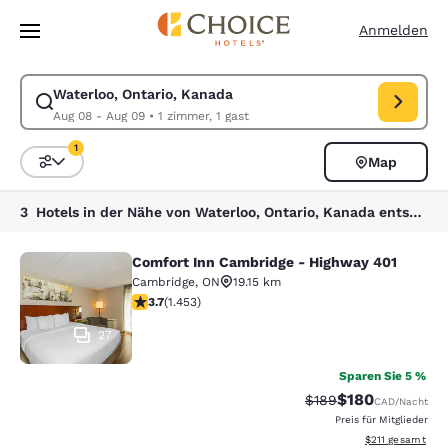
Ladevorgang abgeschlossen
Weiter Zu Hauptinhalt
Anmelden
Waterloo, Ontario, Kanada
Suche für Waterloo, Ontario, Kanada ändern. Check-in-Datum Aug 08,
Aug 08 - Aug 09
•
1 zimmer, 1 gast
1
Map
Sortieren und Filtern,
1 Filter aktuell ausgewählt
3 Hotels in der Nähe von Waterloo, Ontario, Kanada entsprechen Ihren Filtern
Comfort Inn Cambridge - Highway 401
Comfort Inn Cambridge - Highway 4
Cambridge
,
ON
19.15 km
3.66-Sterne-Bewertung. Gut. 1453 Bewertungen
3.7
(
1.453
)
27
Sparen Sie 5 %
$180
Durchgestrichener Pr
Vergünstigter Pr
$189
CAD
/Nacht
Preis für Mitglieder
Geschätzte Gesa
$211
gesamt