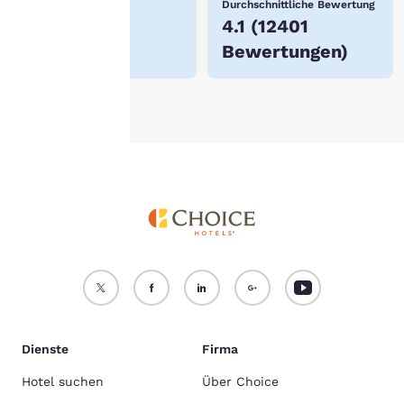
Niedrigster Preis
Durchschnittliche Bewertung
itere Informationen finden
$64
4.1
(
12401
e in unserer
Cookie-
Bewertungen
)
chtlinie
.
Alle Cookies akzeptieren
Alle Cookies ablehnen
Dienste
Firma
Hotel suchen
Über Choice