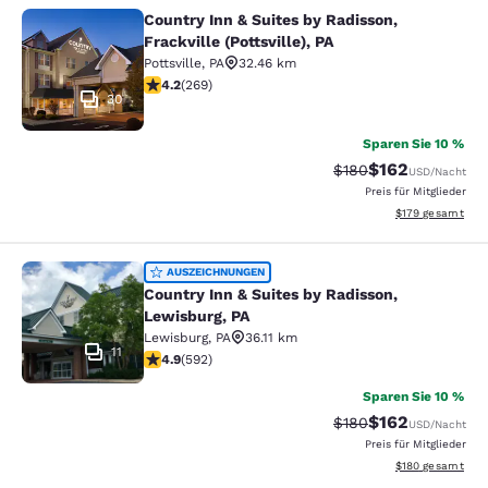
Country Inn & Suites by Radisson,
Country Inn & Suites by Radisson, Fra
Frackville (Pottsville), PA
Pottsville
,
PA
32.46 km
4.24-Sterne-Bewertung. Hervorragend. 269 Bewertun
4.2
(
269
)
30
Sparen Sie 10 %
$162
Durchgestrichener Pr
Vergünstigter Pr
$180
USD
/Nacht
Preis für Mitglieder
Geschätzte Gesam
$179
gesamt
Country Inn & Suites by Radisson, L
AUSZEICHNUNGEN
Country Inn & Suites by Radisson,
Lewisburg, PA
Lewisburg
,
PA
36.11 km
11
4.94-Sterne-Bewertung. Außergewöhnlich. 592 Bewer
4.9
(
592
)
Sparen Sie 10 %
$162
Durchgestrichener Pr
Vergünstigter Pr
$180
USD
/Nacht
Preis für Mitglieder
Geschätzte Gesam
$180
gesamt