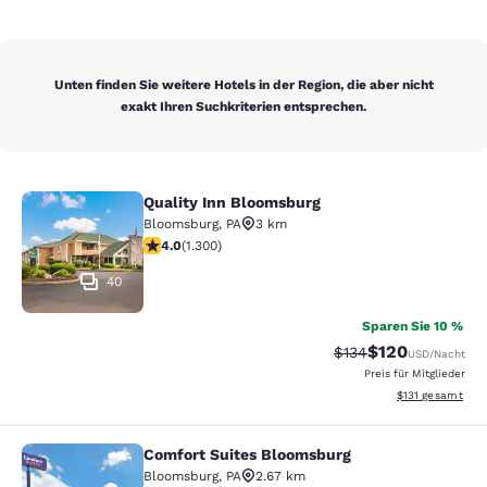
Unten finden Sie weitere Hotels in der Region, die aber nicht
exakt Ihren Suchkriterien entsprechen.
Quality Inn Bloomsburg
Quality Inn Bloomsburg
Bloomsburg
,
PA
3 km
4.01-Sterne-Bewertung. Sehr gut. 1300 Bewertungen
4.0
(
1.300
)
40
Sparen Sie 10 %
$120
Durchgestrichener P
Vergünstigter Pr
$134
USD
/Nacht
Preis für Mitglieder
Geschätzte Gesa
$131
gesamt
Comfort Suites Bloomsburg
Comfort Suites Bloomsburg
Bloomsburg
,
PA
2.67 km