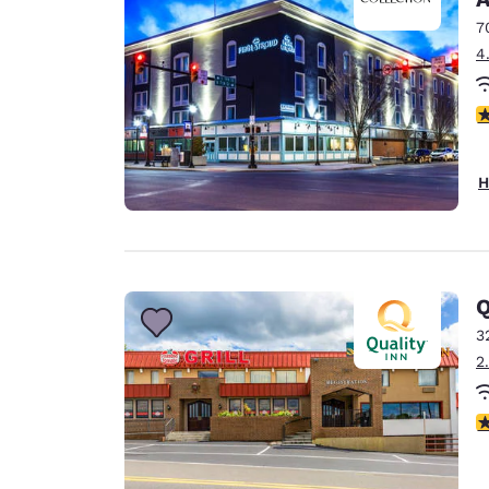
7
4
4
H
Q
3
2
3