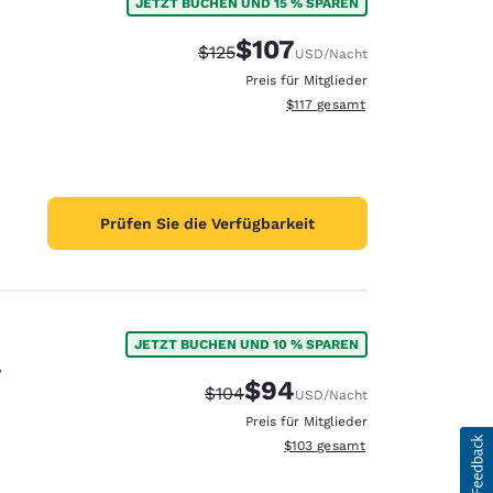
JETZT BUCHEN UND 15 % SPAREN
$107
Durchgestrichener Preis:
Vergünstigter Preis:
$125
USD
/Nacht
Preis für Mitglieder
Geschätzte Gesamtdetails anze
$117
gesamt
Prüfen Sie die Verfügbarkeit
JETZT BUCHEN UND 10 % SPAREN
y
$94
Durchgestrichener Preis:
Vergünstigter Preis:
$104
USD
/Nacht
Preis für Mitglieder
Geschätzte Gesamtdetails anzei
$103
gesamt