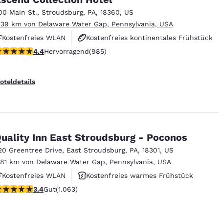
00 Main St.
,
Stroudsburg
,
PA
,
18360
,
US
.39 km von Delaware Water Gap, Pennsylvania, USA
Kostenfreies WLAN
Kostenfreies kontinentales Frühstück
.37-Sterne-Bewertung. Hervorragend. 985 Bewertungen
4.4
Hervorragend
(985)
Rauchfrei
oteldetails
uality Inn East Stroudsburg - Poconos
20 Greentree Drive
,
East Stroudsburg
,
PA
,
18301
,
US
.81 km von Delaware Water Gap, Pennsylvania, USA
Kostenfreies WLAN
Kostenfreies warmes Frühstück
.39-Sterne-Bewertung. Gut. 1063 Bewertungen
3.4
Gut
(1.063)
Haustierfreundlich