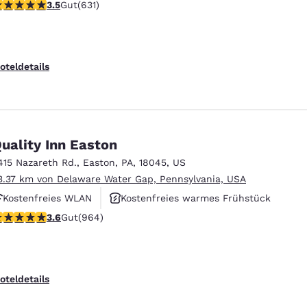
.53-Sterne-Bewertung. Gut. 631 Bewertungen
3.5
Gut
(631)
Rauchfrei
oteldetails
uality Inn Easton
415 Nazareth Rd.
,
Easton
,
PA
,
18045
,
US
3.37 km von Delaware Water Gap, Pennsylvania, USA
Kostenfreies WLAN
Kostenfreies warmes Frühstück
.58-Sterne-Bewertung. Gut. 964 Bewertungen
Kostenfreie Parkplätze verfügbar
3.6
Gut
(964)
oteldetails