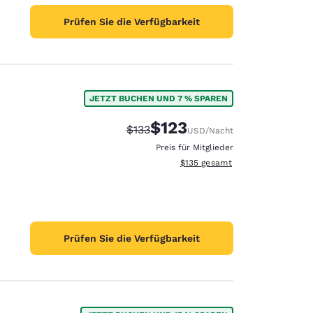
Prüfen Sie die Verfügbarkeit
JETZT BUCHEN UND 7 % SPAREN
$123
Durchgestrichener Preis:
Vergünstigter Preis:
$133
USD
/Nacht
Preis für Mitglieder
Geschätzte Gesamtdetails anzei
$135
gesamt
Prüfen Sie die Verfügbarkeit