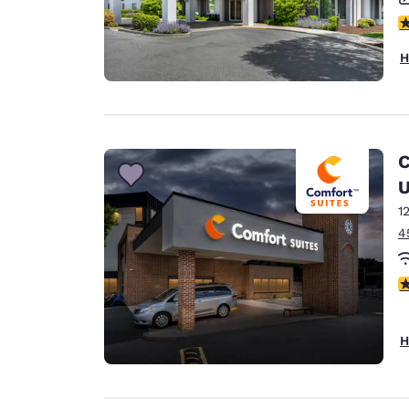
4
H
C
U
1
4
4
H