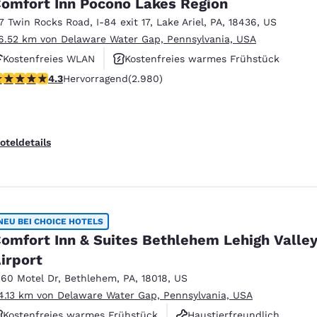
omfort Inn Pocono Lakes Region
17 Twin Rocks Road
,
I-84 exit 17
,
Lake Ariel
,
PA
,
18436
,
US
6.52 km von Delaware Water Gap, Pennsylvania, USA
Kostenfreies WLAN
Kostenfreies warmes Frühstück
.35-Sterne-Bewertung. Hervorragend. 2980 Bewertungen
4.3
Hervorragend
(2.980)
Haustierfreundlich
oteldetails
NEU BEI CHOICE HOTELS
omfort Inn & Suites Bethlehem Lehigh Valle
irport
160 Motel Dr
,
Bethlehem
,
PA
,
18018
,
US
4.13 km von Delaware Water Gap, Pennsylvania, USA
Kostenfreies warmes Frühstück
Haustierfreundlich