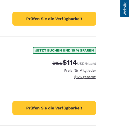
Prüfen Sie die Verfügbarkeit
JETZT BUCHEN UND 10 % SPAREN
$114
Durchgestrichener Preis:
Vergünstigter Preis:
$126
USD
/Nacht
Preis für Mitglieder
Geschätzte Gesamtdetails anzei
$125
gesamt
Prüfen Sie die Verfügbarkeit