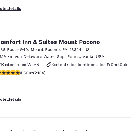
oteldetails
omfort Inn & Suites Mount Pocono
189 Route 940
,
Mount Pocono
,
PA
,
18344
,
US
5.19 km von Delaware Water Gap, Pennsylvania, USA
Kostenfreies WLAN
Kostenfreies kontinentales Frühstück
.49-Sterne-Bewertung. Gut. 2104 Bewertungen
3.5
Gut
(2.104)
Kostenfreies warmes Frühstück
oteldetails