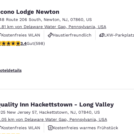
cono Lodge Newton
48 Route 206 South
,
Newton
,
NJ
,
07860
,
US
1.81 km von Delaware Water Gap, Pennsylvania, USA
Kostenfreies WLAN
Haustierfreundlich
LKW-Parkplat
.41-Sterne-Bewertung. Gut. 598 Bewertungen
3.4
Gut
(598)
oteldetails
uality Inn Hackettstown - Long Valley
925 New Jersey 57
,
Hackettstown
,
NJ
,
07840
,
US
1.05 km von Delaware Water Gap, Pennsylvania, USA
Kostenfreies WLAN
Kostenfreies warmes Frühstück