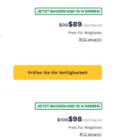
JETZT BUCHEN UND 10 % SPAREN
$89
Durchgestrichener Preis:
Vergünstigter Preis:
$99
USD
/Nacht
Preis für Mitglieder
z
Geschätzte Gesamtdetails anzei
$102
gesamt
Prüfen Sie die Verfügbarkeit
JETZT BUCHEN UND 10 % SPAREN
$98
Durchgestrichener Preis:
Vergünstigter Preis:
$109
USD
/Nacht
Preis für Mitglieder
Geschätzte Gesamtdetails anze
$113
gesamt