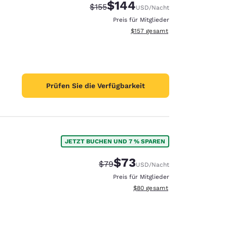
$144
Durchgestrichener Preis:
Vergünstigter Preis:
$155
USD
/Nacht
Preis für Mitglieder
Geschätzte Gesamtdetails anzei
$157
gesamt
Prüfen Sie die Verfügbarkeit
JETZT BUCHEN UND 7 % SPAREN
$73
Durchgestrichener Preis:
Vergünstigter Preis:
$79
USD
/Nacht
Preis für Mitglieder
Geschätzte Gesamtdetails anze
$80
gesamt