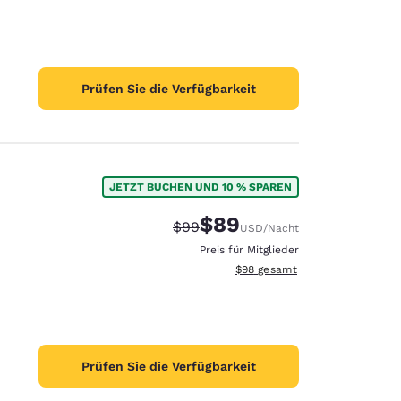
Prüfen Sie die Verfügbarkeit
JETZT BUCHEN UND 10 % SPAREN
$89
Durchgestrichener Preis:
Vergünstigter Preis:
$99
USD
/Nacht
Preis für Mitglieder
Geschätzte Gesamtdetails anze
$98
gesamt
Prüfen Sie die Verfügbarkeit