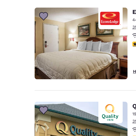
E
4
3
3
H
Q
1
3