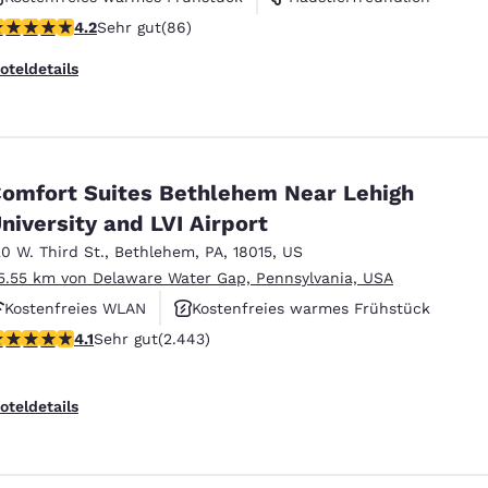
.19-Sterne-Bewertung. Sehr gut. 86 Bewertungen
4.2
Sehr gut
(86)
Rauchfrei
oteldetails
omfort Suites Bethlehem Near Lehigh
niversity and LVI Airport
20 W. Third St.
,
Bethlehem
,
PA
,
18015
,
US
5.55 km von Delaware Water Gap, Pennsylvania, USA
Kostenfreies WLAN
Kostenfreies warmes Frühstück
.09-Sterne-Bewertung. Sehr gut. 2443 Bewertungen
4.1
Sehr gut
(2.443)
Haustierfreundlich
oteldetails