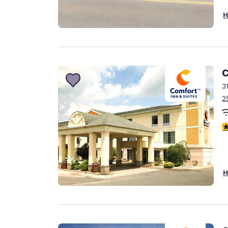
H
C
3
2
3
H