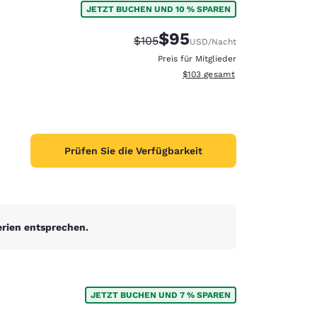
JETZT BUCHEN UND 10 % SPAREN
$95
Durchgestrichener Preis:
Vergünstigter Preis:
$105
USD
/Nacht
Preis für Mitglieder
Geschätzte Gesamtdetails anzei
$103
gesamt
Prüfen Sie die Verfügbarkeit
erien entsprechen.
d
JETZT BUCHEN UND 7 % SPAREN