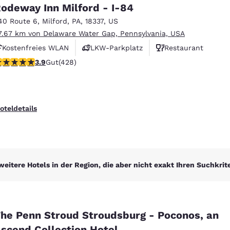
México
Mexico
odeway Inn Milford - I-84
Español
English
40 Route 6
,
Milford
,
PA
,
18337
,
US
7.67 km von Delaware Water Gap, Pennsylvania, USA
Kostenfreies WLAN
LKW-Parkplatz
Restaurant
nd
Germany
España
English
Español
.92-Sterne-Bewertung. Gut. 428 Bewertungen
3.9
Gut
(428)
France
France
Français
English
oteldetails
Italia
Italy
Italiano
English
ngdom
weitere Hotels in der Region, die aber nicht exakt Ihren Suchkrit
India
New Zealan
English
English
he Penn Stroud Stroudsburg - Poconos, an
scend Collection Hotel