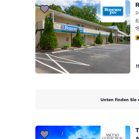
Canada
R
Français
2
Europa
4
Deutschla
Deutsch
3
Spain
English
H
Ireland
English
United Ki
English
Unten finden Sie 
Asien-Pazifik
Australia
English
T
A