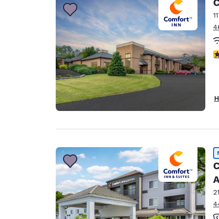
C
1
4
4
H
C
A
2
4