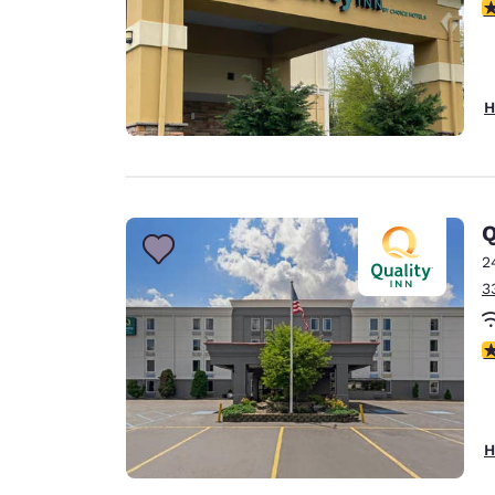
3
H
Q
2
3
3
H