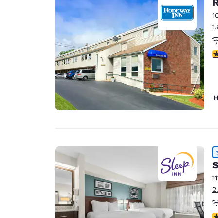
R
1
1
4
H
S
11
2
4