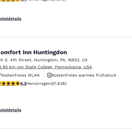
Rauchfrei
oteldetails
omfort Inn Huntingdon
00 S. 4th Street
,
Huntingdon
,
PA
,
16652
,
US
6.95 km von State College, Pennsylvania, USA
Kostenfreies WLAN
Kostenfreies warmes Frühstück
.27-Sterne-Bewertung. Hervorragend. 1836 Bewertungen
4.3
Hervorragend
(1.836)
Haustierfreundlich
oteldetails