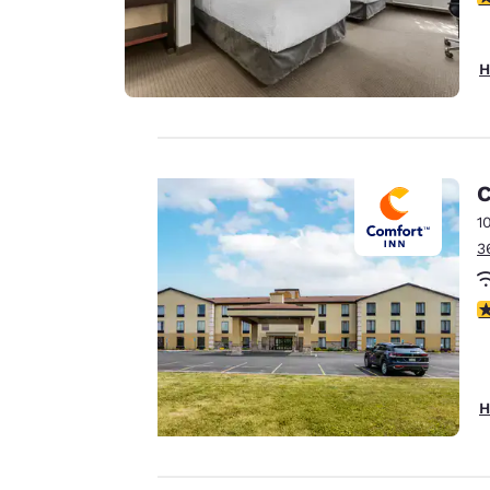
H
C
Ihre
1
Privatsphäre
3
ist uns
4
wichtig.
Unsere Website
H
verwendet Cookies,
einschließlich Cookies
von Drittanbietern, zu