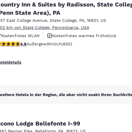
México
Mexico
ountry Inn & Suites by Radisson, State Colle
Español
English
Penn State Area), PA
357 East College Avenue
,
State College
,
PA
,
16801
,
US
.02 km von State College, Pennsylvania, USA
nd
Germany
España
English
Español
Kostenfreies WLAN
Kostenfreies warmes Frühstück
.76-Sterne-Bewertung. Außergewöhnlich. 650 Bewertungen
4.8
Außergewöhnlich
(650)
Rauchfrei
France
France
Français
English
oteldetails
Italia
Italy
Italiano
English
ngdom
weitere Hotels in der Region, die aber nicht exakt Ihren Suchkrit
India
New Zealan
English
English
cono Lodge Bellefonte I-99
482 Benner Pike
,
Bellefonte
,
PA
,
16823
,
US