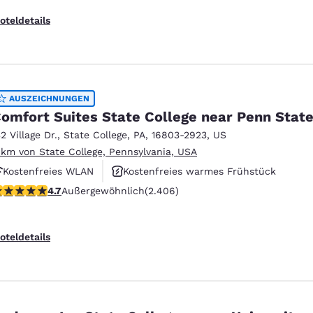
oteldetails
AUSZEICHNUNGEN
omfort Suites State College near Penn Stat
32 Village Dr.
,
State College
,
PA
,
16803-2923
,
US
 km von State College, Pennsylvania, USA
Kostenfreies WLAN
Kostenfreies warmes Frühstück
.67-Sterne-Bewertung. Außergewöhnlich. 2406 Bewertungen
4.7
Außergewöhnlich
(2.406)
Rauchfrei
oteldetails