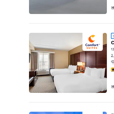
H
C
1
2
4
H