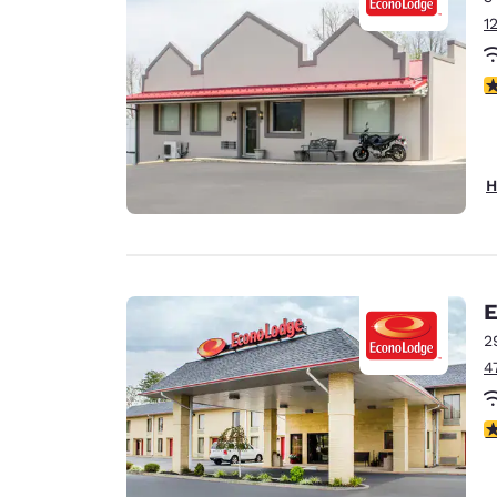
1
3
H
E
2
4
3