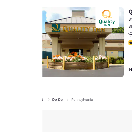
Zwecken der
Q
Performance-
Verbesserung und um
3
Ihnen ein
3
personalisiertes Web-
Erlebnis zu bieten,
3
indem Werbung gemäß
Ihrer Vorlieben gesendet
wird. So können wir uns
an Ihre Angaben
H
erinnern, Ihnen
interessante Produkte
Alle Cookies akzept
zeigen und unsere
Dienstleistungen weiter
Privat
De De
Pennsylvania
verbessern. Sie haben
jederzeit die Möglichkeit,
diese Einstellungen zu
ändern, indem Sie
unsere „Cookie-