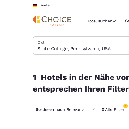
Ladevorgang abgeschlossen
Weiter Zu Hauptinhalt
Deutsch
G
Hotel suchen
Hotels suchen
Ziel
Aktuelle Regio
Deutschla
Deutsch
1 Hotels in der Nähe von State College, Pennsyl
Wählen Sie 
1 Hotels in der Nähe vo
Nord- und Süd
entsprechen Ihren Filte
United Sta
English
1
Sortieren nach
Relevanz
Alle Filter
América L
1 Filter
Português