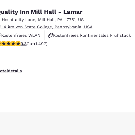
uality Inn Mill Hall - Lamar
1 Hospitality Lane
,
Mill Hall
,
PA
,
17751
,
US
9.14 km von State College, Pennsylvania, USA
Kostenfreies WLAN
Kostenfreies kontinentales Frühstück
.32-Sterne-Bewertung. Gut. 1497 Bewertungen
3.3
Gut
(1.497)
Haustierfreundlich
oteldetails
ieren
Alle Cookies ablehnen
Cookie-Ein