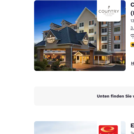
Canada
C
Français
(
Europa
1
3
Deutschla
Deutsch
4
Spain
English
H
Ireland
English
United Ki
English
Unten finden Sie 
Asien-Pazifik
Australia
English
E
3