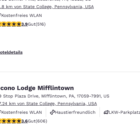
2.8 km von State College, Pennsylvania, USA
Kostenfreies WLAN
.92-Sterne-Bewertung. Gut. 516 Bewertungen
3.9
Gut
(516)
oteldetails
cono Lodge Mifflintown
9 Stop Plaza Drive
,
Mifflintown
,
PA
,
17059-7991
,
US
7.24 km von State College, Pennsylvania, USA
Kostenfreies WLAN
Haustierfreundlich
LKW-Parkplat
.63-Sterne-Bewertung. Gut. 606 Bewertungen
3.6
Gut
(606)