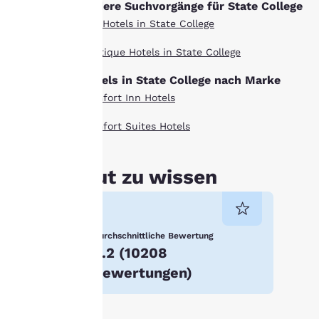
Andere Suchvorgänge für State College
Richtlinie“ aufrufen und
Alle Hotels in State College
den darin angegebenen
Anweisungen folgen.
Boutique Hotels in State College
Indem Sie auf „Alle
Hotels in State College nach Marke
Cookies akzeptieren“
Comfort Inn Hotels
klicken, stimmen Sie der
Speicherung von Cookies
Comfort Suites Hotels
auf Ihrem Gerät zu.
Durch Klicken auf „Alle
Cookies ablehnen“
Gut zu wissen
werden die
zustimmungspflichtigen
Cookies nicht auf Ihrem
Durchschnittliche Bewertung
Gerät gespeichert.
4.2
(
10208
Weitere Informationen
Bewertungen
)
finden Sie in unserer
Cookie-Richtlinie
.