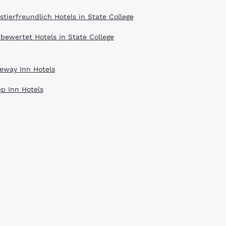
stierfreundlich Hotels in State College
 bewertet Hotels in State College
eway Inn Hotels
ep Inn Hotels