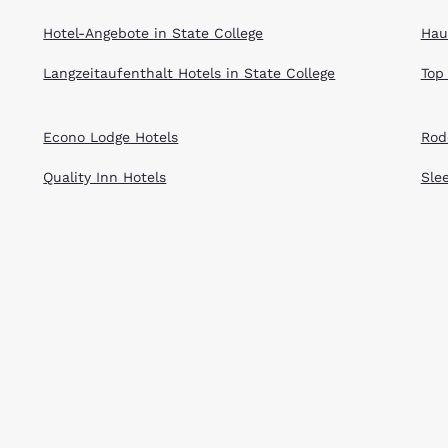
Hotel-Angebote in State College
Hau
Langzeitaufenthalt Hotels in State College
Top
Econo Lodge Hotels
Rod
Quality Inn Hotels
Sle