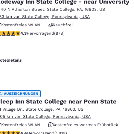
odeway Inn State College - near University
040 N Atherton Street
,
State College
,
PA
,
16803
,
US
.83 km von State College, Pennsylvania, USA
Kostenfreies WLAN
Rauchfrei
.3-Sterne-Bewertung. Hervorragend. 878 Bewertungen
4.3
Hervorragend
(878)
oteldetails
AUSZEICHNUNGEN
leep Inn State College near Penn State
1 Village Dr.
,
State College
,
PA
,
16803
,
US
.05 km von State College, Pennsylvania, USA
Kostenfreies WLAN
Kostenfreies warmes Frühstück
.39-Sterne-Bewertung. Hervorragend. 1819 Bewertungen
4.4
Hervorragend
(1.819)