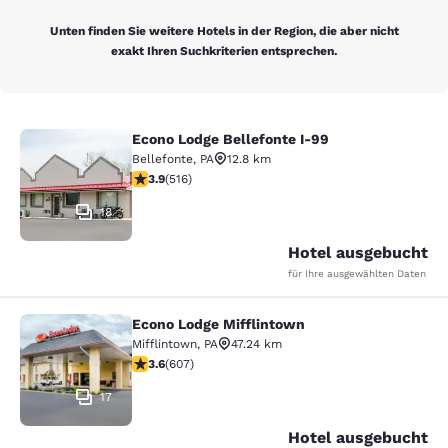
Unten finden Sie weitere Hotels in der Region, die aber nicht
exakt Ihren Suchkriterien entsprechen.
Econo Lodge Bellefonte I-99
Econo Lodge Bellefonte I-99
Bellefonte
,
PA
12.8 km
3.92-Sterne-Bewertung. Gut. 516 Bewertungen
3.9
(
516
)
18
Hotel ausgebucht
für Ihre ausgewählten Daten
Econo Lodge Mifflintown
Econo Lodge Mifflintown
Mifflintown
,
PA
47.24 km
3.63-Sterne-Bewertung. Gut. 607 Bewertungen
3.6
(
607
)
17
Hotel ausgebucht