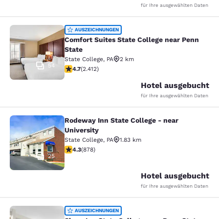
für Ihre ausgewählten Daten
Comfort Suites State College near P
AUSZEICHNUNGEN
Comfort Suites State College near Penn
State
State College
,
PA
2 km
54
4.67-Sterne-Bewertung. Außergewöhnlich. 2412 Bewer
4.7
(
2.412
)
Hotel ausgebucht
für Ihre ausgewählten Daten
Rodeway Inn State College - near
Rodeway Inn State College - near Un
University
State College
,
PA
1.83 km
4.3-Sterne-Bewertung. Hervorragend. 878 Bewertung
4.3
(
878
)
25
Hotel ausgebucht
für Ihre ausgewählten Daten
Sleep Inn State College near Penn S
AUSZEICHNUNGEN