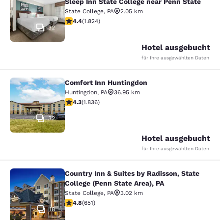
Sleep Inn State College near Penn State
State College
,
PA
2.05 km
4.4-Sterne-Bewertung. Hervorragend. 1824 Bewertung
4.4
(
1.824
)
32
Hotel ausgebucht
für Ihre ausgewählten Daten
Comfort Inn Huntingdon
Comfort Inn Huntingdon
Huntingdon
,
PA
36.95 km
4.27-Sterne-Bewertung. Hervorragend. 1836 Bewertun
4.3
(
1.836
)
32
Hotel ausgebucht
für Ihre ausgewählten Daten
Country Inn & Suites by Radisson, State
Country Inn & Suites by Radisson, St
College (Penn State Area), PA
State College
,
PA
3.02 km
4.76-Sterne-Bewertung. Außergewöhnlich. 651 Bewert
4.8
(
651
)
18