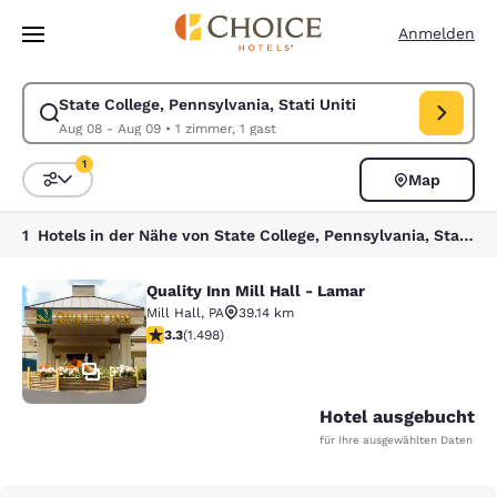
Ladevorgang abgeschlossen
Weiter Zu Hauptinhalt
Anmelden
State College, Pennsylvania, Stati Uniti
Suche für State College, Pennsylvania, Stati Uniti ändern. Check-in-D
Aug 08 - Aug 09
•
1 zimmer, 1 gast
1
Map
Sortieren und Filtern,
1 Filter aktuell ausgewählt
1 Hotels in der Nähe von State College, Pennsylvania, Stati Uniti entsprechen Ihren Filtern
Quality Inn Mill Hall - Lamar
Quality Inn Mill Hall - Lamar
Mill Hall
,
PA
39.14 km
3.32-Sterne-Bewertung. Gut. 1498 Bewertungen
3.3
(
1.498
)
37
Hotel ausgebucht
für Ihre ausgewählten Daten