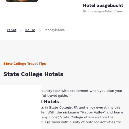
Hotel ausgebucht
für Ihre ausgewählten Daten
Privat
De De
Pennsylvania
State College Travel Tips
State College Hotels
Let your time in Lion Country roar with excitement when you plan your
next trip with
our helpful travel guide
.
State College, PA Hotels
hre
Stay with Choice Hotels in State College, PA and enjoy everything this
college town has to offer. With the nickname “Happy Valley” and home
to the Penn State “Nittany Lions”, State College offers visitors the
rivatsphäre
youthful energy of a college town with plenty of outdoor activities for a
day escape. Book a stay at one of our State College hotels and see