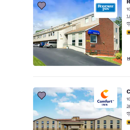
R
1
1
4
H
C
1
3
4