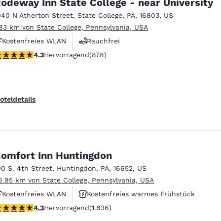
odeway Inn State College - near University
040 N Atherton Street
,
State College
,
PA
,
16803
,
US
.83 km von State College, Pennsylvania, USA
Kostenfreies WLAN
Rauchfrei
.3-Sterne-Bewertung. Hervorragend. 878 Bewertungen
4.3
Hervorragend
(878)
oteldetails
omfort Inn Huntingdon
00 S. 4th Street
,
Huntingdon
,
PA
,
16652
,
US
6.95 km von State College, Pennsylvania, USA
Kostenfreies WLAN
Kostenfreies warmes Frühstück
.27-Sterne-Bewertung. Hervorragend. 1836 Bewertungen
4.3
Hervorragend
(1.836)
Haustierfreundlich