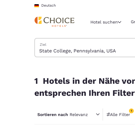
Ladevorgang abgeschlossen
Weiter Zu Hauptinhalt
Deutsch
G
Hotel suchen
Hotels suchen
Ziel
Aktuelle Regio
Deutschla
Deutsch
1 Hotels in der Nähe von State College, Pennsyl
Wählen Sie 
1 Hotels in der Nähe vo
Nord- und Süd
entsprechen Ihren Filte
United Sta
English
1
Sortieren nach
Relevanz
Alle Filter
América L
1 Filter
Português