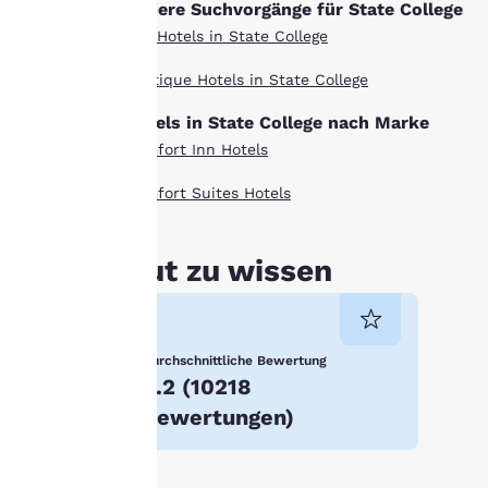
Andere Suchvorgänge für State College
Richtlinie“ aufrufen und
Alle Hotels in State College
den darin angegebenen
Anweisungen folgen.
Boutique Hotels in State College
Indem Sie auf „Alle
Hotels in State College nach Marke
Cookies akzeptieren“
Comfort Inn Hotels
klicken, stimmen Sie der
Speicherung von Cookies
Comfort Suites Hotels
auf Ihrem Gerät zu.
Durch Klicken auf „Alle
Cookies ablehnen“
Gut zu wissen
werden die
zustimmungspflichtigen
Cookies nicht auf Ihrem
Durchschnittliche Bewertung
Gerät gespeichert.
4.2
(
10218
Weitere Informationen
Bewertungen
)
finden Sie in unserer
Cookie-Richtlinie
.