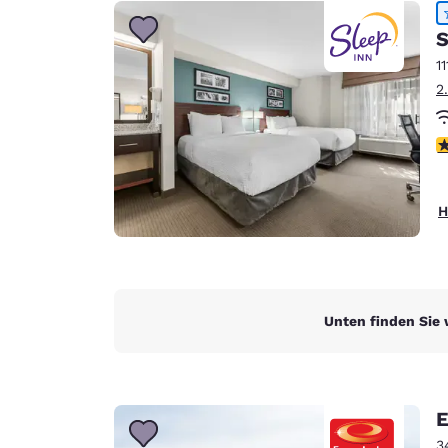
Canada
Français
S
Europa
11
2
Deutschla
Deutsch
4
Spain
English
H
Ireland
English
United Ki
English
Unten finden Sie 
Asien-Pazifik
Australia
English
E
3