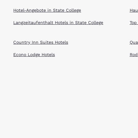
Hotel-Angebote in State College
Hau
Langzeitaufenthalt Hotels in State College
Top
Country Inn Suites Hotels
Qual
Econo Lodge Hotels
Rod