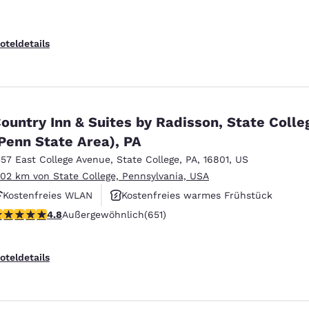
oteldetails
ountry Inn & Suites by Radisson, State Colle
Penn State Area), PA
357 East College Avenue
,
State College
,
PA
,
16801
,
US
.02 km von State College, Pennsylvania, USA
Kostenfreies WLAN
Kostenfreies warmes Frühstück
.76-Sterne-Bewertung. Außergewöhnlich. 651 Bewertungen
4.8
Außergewöhnlich
(651)
Rauchfrei
oteldetails