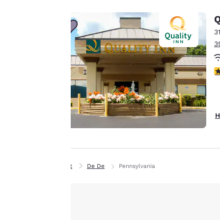
Zwecken der
Q
Performance-
Verbesserung und um
3
Ihnen ein
3
personalisiertes Web-
Erlebnis zu bieten,
3
indem Werbung gemäß
Ihrer Vorlieben gesendet
wird. So können wir uns
an Ihre Angaben
H
erinnern, Ihnen
interessante Produkte
Alle Cookies akzept
zeigen und unsere
Dienstleistungen weiter
Privat
De De
Pennsylvania
verbessern. Sie haben
jederzeit die Möglichkeit,
diese Einstellungen zu
ändern, indem Sie
unsere „Cookie-