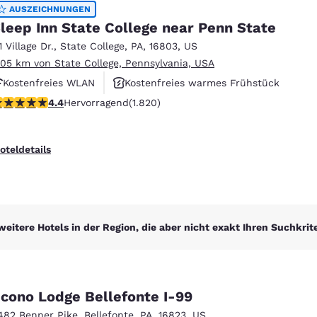
México
Mexico
AUSZEICHNUNGEN
Español
English
leep Inn State College near Penn State
1 Village Dr.
,
State College
,
PA
,
16803
,
US
.05 km von State College, Pennsylvania, USA
nd
Germany
España
Kostenfreies WLAN
Kostenfreies warmes Frühstück
English
Español
.39-Sterne-Bewertung. Hervorragend. 1820 Bewertungen
4.4
Hervorragend
(1.820)
Rauchfrei
France
France
Français
English
oteldetails
Italia
Italy
Italiano
English
ngdom
weitere Hotels in der Region, die aber nicht exakt Ihren Suchkrit
India
New Zealan
English
English
cono Lodge Bellefonte I-99
482 Benner Pike
,
Bellefonte
,
PA
,
16823
,
US