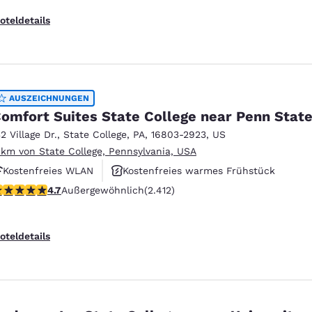
oteldetails
AUSZEICHNUNGEN
omfort Suites State College near Penn Stat
32 Village Dr.
,
State College
,
PA
,
16803-2923
,
US
 km von State College, Pennsylvania, USA
Kostenfreies WLAN
Kostenfreies warmes Frühstück
.67-Sterne-Bewertung. Außergewöhnlich. 2412 Bewertungen
4.7
Außergewöhnlich
(2.412)
Rauchfrei
oteldetails