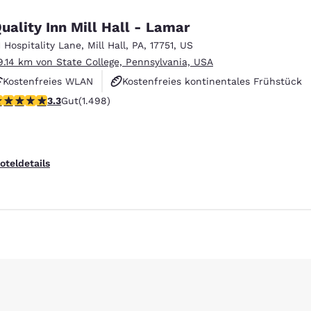
uality Inn Mill Hall - Lamar
1 Hospitality Lane
,
Mill Hall
,
PA
,
17751
,
US
9.14 km von State College, Pennsylvania, USA
Kostenfreies WLAN
Kostenfreies kontinentales Frühstück
.32-Sterne-Bewertung. Gut. 1498 Bewertungen
3.3
Gut
(1.498)
Haustierfreundlich
oteldetails
ieren
Alle Cookies ablehnen
Cookie-Ein