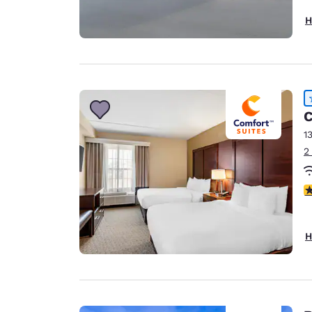
H
C
1
2
4
H