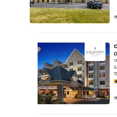
H
C
Ihre
(
Privatsphäre
1
3
ist uns
wichtig.
4
Unsere Website
H
verwendet Cookies,
einschließlich Cookies
von Drittanbietern, zu