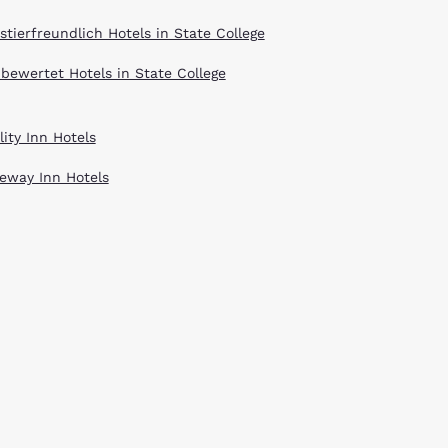
stierfreundlich Hotels in State College
 bewertet Hotels in State College
ity Inn Hotels
eway Inn Hotels