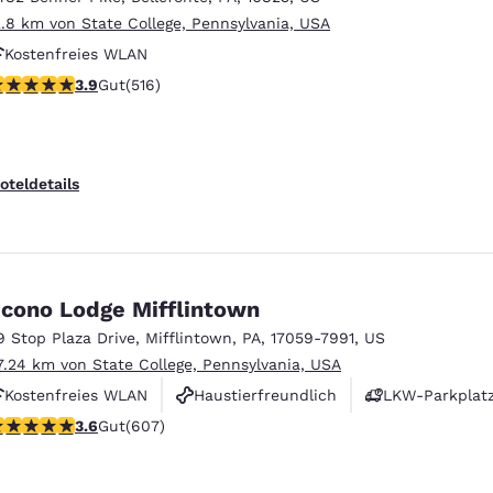
2.8 km von State College, Pennsylvania, USA
Kostenfreies WLAN
.92-Sterne-Bewertung. Gut. 516 Bewertungen
3.9
Gut
(516)
oteldetails
cono Lodge Mifflintown
9 Stop Plaza Drive
,
Mifflintown
,
PA
,
17059-7991
,
US
7.24 km von State College, Pennsylvania, USA
Kostenfreies WLAN
Haustierfreundlich
LKW-Parkplat
.63-Sterne-Bewertung. Gut. 607 Bewertungen
3.6
Gut
(607)