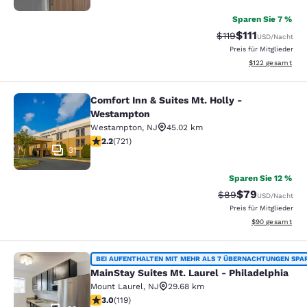
Sparen Sie 7 %
$111
Durchgestrichener 
Vergünstigter P
$119
USD
/Nacht
Preis für Mitglieder
Geschätzte Gesam
$122
gesamt
Comfort Inn & Suites Mt. Holly -
Comfort Inn & Suites Mt. Holly - W
Westampton
Westampton
,
NJ
45.02 km
2.22-Sterne-Bewertung. Mittelmäßig. 721 Bewertungen
2.2
(
721
)
31
Sparen Sie 12 %
$79
Durchgestrichener 
Vergünstigter P
$89
USD
/Nacht
Preis für Mitglieder
Geschätzte Gesa
$90
gesamt
MainStay Suites Mt. Laurel - Philad
BEI AUFENTHALTEN MIT MEHR ALS 7 ÜBERNACHTUNGEN SPA
MainStay Suites Mt. Laurel - Philadelphia
Mount Laurel
,
NJ
29.68 km
2.97-Sterne-Bewertung. Mittelmäßig. 119 Bewertungen
3.0
(
119
)