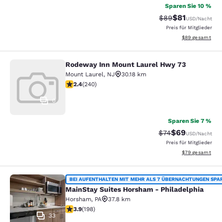
Sparen Sie 10 %
$81
Durchgestrichener
Vergünstigter P
$89
USD
/Nacht
Preis für Mitglieder
Geschätzte Gesa
$89
gesamt
Rodeway Inn Mount Laurel Hwy 73
Rodeway Inn Mount Laurel Hwy 73
Mount Laurel
,
NJ
30.18 km
2.39-Sterne-Bewertung. Mittelmäßig. 240 Bewertunge
2.4
(
240
)
0
Sparen Sie 7 %
$69
Durchgestrichener 
Vergünstigter P
$74
USD
/Nacht
Preis für Mitglieder
Geschätzte Gesa
$79
gesamt
MainStay Suites Horsham - Philadel
BEI AUFENTHALTEN MIT MEHR ALS 7 ÜBERNACHTUNGEN SPA
MainStay Suites Horsham - Philadelphia
Horsham
,
PA
37.8 km
3.89-Sterne-Bewertung. Gut. 198 Bewertungen
3.9
(
198
)
33