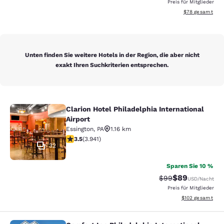
Preis für Mitglieder
Geschätzte Gesa
$78
gesamt
Unten finden Sie weitere Hotels in der Region, die aber nicht
exakt Ihren Suchkriterien entsprechen.
Clarion Hotel Philadelphia International
Clarion Hotel Philadelphia Internati
Airport
Essington
,
PA
1.16 km
3.45-Sterne-Bewertung. Gut. 3941 Bewertungen
3.5
(
3.941
)
32
Sparen Sie 10 %
$89
Durchgestrichener 
Vergünstigter P
$99
USD
/Nacht
Preis für Mitglieder
Geschätzte Gesam
$102
gesamt