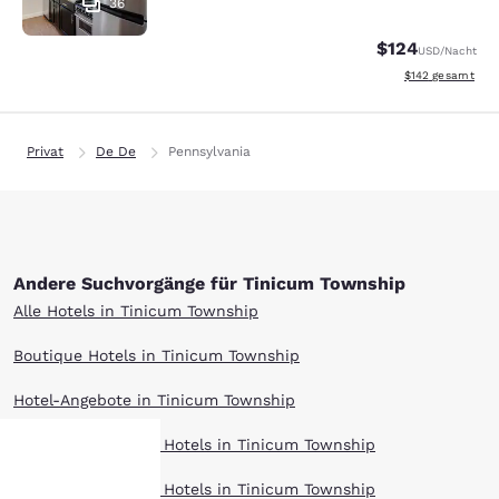
36
$124
USD
/Nacht
Geschätzte Gesam
$142
gesamt
Privat
De De
Pennsylvania
Andere Suchvorgänge für Tinicum Township
Alle Hotels in Tinicum Township
Boutique Hotels in Tinicum Township
Hotel-Angebote in Tinicum Township
Langzeitaufenthalt Hotels in Tinicum Township
Haustierfreundlich Hotels in Tinicum Township