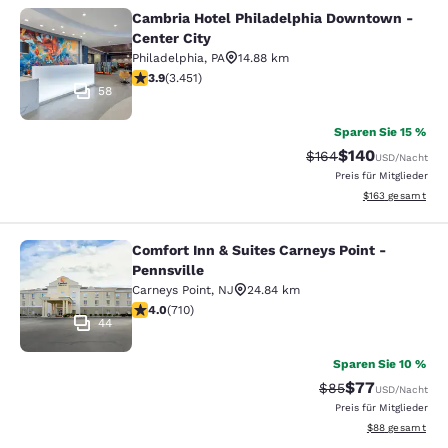
Cambria Hotel Philadelphia Downtown -
Cambria Hotel Philadelphia Downto
Center City
Philadelphia
,
PA
14.88 km
3.89-Sterne-Bewertung. Gut. 3451 Bewertungen
3.9
(
3.451
)
58
Sparen Sie 15 %
$140
Durchgestrichener Pr
Vergünstigter Pr
$164
USD
/Nacht
Preis für Mitglieder
Geschätzte Gesam
$163
gesamt
Comfort Inn & Suites Carneys Point -
Comfort Inn & Suites Carneys Point 
Pennsville
Carneys Point
,
NJ
24.84 km
4-Sterne-Bewertung. Sehr gut. 710 Bewertungen
4.0
(
710
)
44
Sparen Sie 10 %
$77
Durchgestrichener 
Vergünstigter P
$85
USD
/Nacht
Preis für Mitglieder
Geschätzte Gesa
$88
gesamt