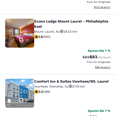
Preis für Mitglieder
Geschätzte Gesam
$103
gesamt
Econo Lodge Mount Laurel - Philadelphia
Econo Lodge Mount Laurel - Philade
East
Mount Laurel
,
NJ
29.53 km
2.83-Sterne-Bewertung. Mittelmäßig. 693 Bewertunge
2.8
(
693
)
22
Sparen Sie 7 %
$83
Durchgestrichener 
Vergünstigter P
$89
USD
/Nacht
Preis für Mitglieder
Geschätzte Gesa
$96
gesamt
Comfort Inn & Suites Voorhees/Mt. Laurel
Comfort Inn & Suites Voorhees/Mt. 
Voorhees Township
,
NJ
27.19 km
2.24-Sterne-Bewertung. Mittelmäßig. 386 Bewertunge
2.2
(
386
)
27
Sparen Sie 7 %