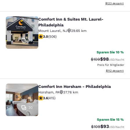
Geschätzte Gesam
$123
gesamt
Comfort Inn & Suites Mt. Laurel-
Comfort Inn & Suites Mt. Laurel-Phi
Philadelphia
Mount Laurel
,
NJ
29.65 km
3.01-Sterne-Bewertung. Mittelmäßig. 506 Bewertungen
3.0
(
506
)
32
Sparen Sie 10 %
$98
Durchgestrichener P
Vergünstigter P
$109
USD
/Nacht
Preis für Mitglieder
Geschätzte Gesa
$112
gesamt
Comfort Inn Horsham - Philadelphia
Comfort Inn Horsham - Philadelphi
Horsham
,
PA
37.76 km
3.65-Sterne-Bewertung. Gut. 415 Bewertungen
3.6
(
415
)
30
Sparen Sie 15 %
$93
Durchgestrichener 
Vergünstigter P
$109
USD
/Nacht