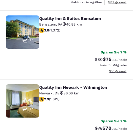
Geschätzte Gesam
Gebühren inbegriffen
$127
gesamt
Quality Inn & Suites Bensalem
Quality Inn & Suites Bensalem
Bensalem
,
PA
40.88 km
3.03-Sterne-Bewertung. Mittelmäßig. 1372 Bewertung
3.0
(
1.372
)
17
Sparen Sie 7 %
$75
Durchgestrichener 
Vergünstigter P
$80
USD
/Nacht
Preis für Mitglieder
Geschätzte Gesa
$83
gesamt
Quality Inn Newark - Wilmington
Quality Inn Newark - Wilmington
Newark
,
DE
36.06 km
2.86-Sterne-Bewertung. Mittelmäßig. 1619 Bewertunge
2.9
(
1.619
)
17
Sparen Sie 7 %
$70
Durchgestrichener 
Vergünstigter P
$75
USD
/Nacht