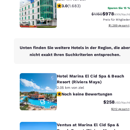
Canada
3.03-Sterne-Bewertung. Mittelmäßi
3.0
(
1.683
)
Français
Sparen Sie 15 %
$978
Durchgestrichener 
Vergünstigter 
$1.150
MXN
/Nacht
Europa
25
Preis für Mitglieder
Geschätzte Ges
$1.289
gesamt
Deutschla
Deutsch
Spain
Unten finden Sie weitere Hotels in der Region, die aber
English
nicht exakt Ihren Suchkriterien entsprechen.
Ireland
English
Hotel Marina El Cid Spa & Beach
Resort (Riviera Maya)
United Ki
2.05 km von ziel
English
Noch keine Bewertungen
Noch keine Bewertungen
Asien-Pazifik
21
$258
USD
/Nacht
Geschätzte G
$312
gesamt
Australia
English
Ventus at Marina El Cid Spa &