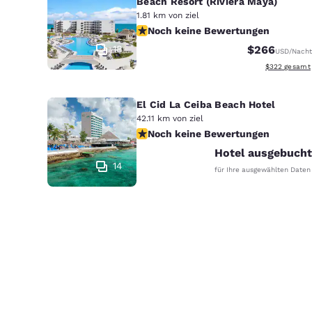
Beach Resort (Riviera Maya)
1.81 km von ziel
Noch keine Bewertungen
Noch keine Bewertungen
18
$266
USD
/Nacht
Geschätzte G
$322
gesamt
El Cid La Ceiba Beach Hotel
42.11 km von ziel
Noch keine Bewertungen
Noch keine Bewertungen
Hotel ausgebucht
14
für Ihre ausgewählten Daten