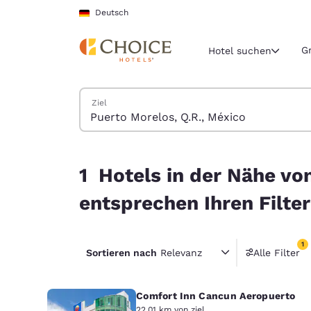
Ladevorgang abgeschlossen
Weiter Zu Hauptinhalt
Deutsch
G
Hotel suchen
Hotels suchen
Ziel
Aktuelle Regio
Deutschla
Deutsch
1 Hotels in der Nähe von Puerto Morelos, Q.R., 
1 Hotels in der Nähe vo
Wählen Sie 
Nord- und Süd
entsprechen Ihren Filte
United Sta
English
1
Sortieren nach
Relevanz
Alle Filter
1 Filter
América L
Português
Comfort Inn Cancun Aeropuerto
22.01 km von ziel