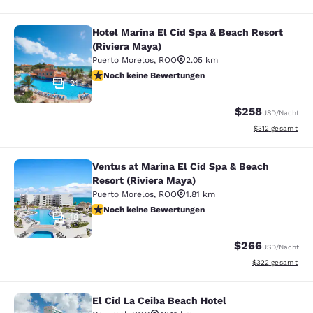
Hotel Marina El Cid Spa & Beach Resort
Hotel Marina El Cid Spa & Beach Res
(Riviera Maya)
Puerto Morelos
,
ROO
2.05 km
Noch keine Bewertungen
Noch keine Bewertungen
21
$258
USD
/Nacht
Geschätzte Gesam
$312
gesamt
Ventus at Marina El Cid Spa & Beach
Ventus at Marina El Cid Spa & Beach
Resort (Riviera Maya)
Puerto Morelos
,
ROO
1.81 km
Noch keine Bewertungen
Noch keine Bewertungen
18
$266
USD
/Nacht
Geschätzte Gesam
$322
gesamt
El Cid La Ceiba Beach Hotel
El Cid La Ceiba Beach Hotel