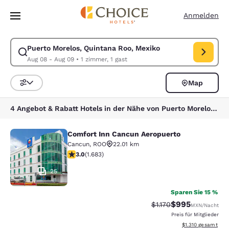
Ladevorgang abgeschlossen
Weiter Zu Hauptinhalt
Anmelden
Puerto Morelos, Quintana Roo, Mexiko
Suche für Puerto Morelos, Quintana Roo, Mexiko ändern. Check-in-Dat
Aug 08 - Aug 09
•
1 zimmer, 1 gast
Map
Sortieren und Filtern,
4 Angebot & Rabatt Hotels in der Nähe von Puerto Morelos, Quintana Roo, Mexiko
Comfort Inn Cancun Aeropuerto
Comfort Inn Cancun Aeropuerto
Cancun
,
ROO
22.01 km
3.03-Sterne-Bewertung. Mittelmäßig. 1683 Bewertung
3.0
(
1.683
)
25
Sparen Sie 15 %
$995
Durchgestrichener Pre
Vergünstigter Pre
$1.170
MXN
/Nacht
Preis für Mitglieder
Geschätzte Gesamt
$1.310
gesamt