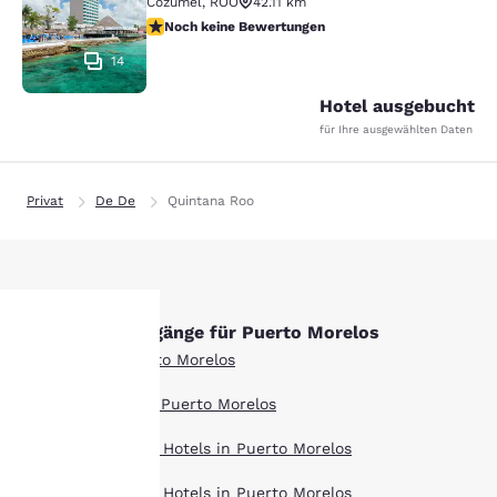
Cozumel
,
ROO
42.11 km
Noch keine Bewertungen
Noch keine Bewertungen
14
Hotel ausgebucht
für Ihre ausgewählten Daten
Privat
De De
Quintana Roo
Andere Suchvorgänge für Puerto Morelos
Alle Hotels in Puerto Morelos
hre
Boutique Hotels in Puerto Morelos
rivatsphäre
Langzeitaufenthalt Hotels in Puerto Morelos
st uns
Haustierfreundlich Hotels in Puerto Morelos