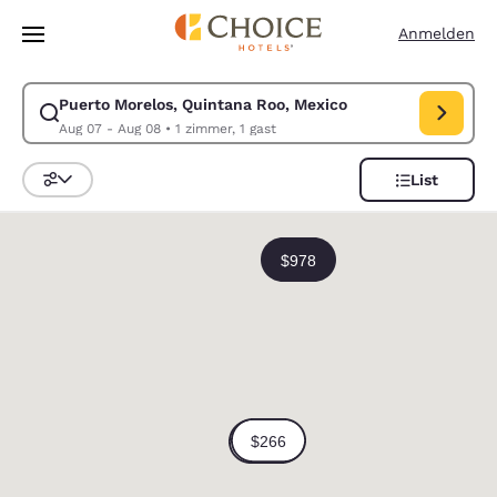
Ladevorgang abgeschlossen
Weiter Zu Hauptinhalt
Anmelden
Puerto Morelos, Quintana Roo, Mexico
Suche für Puerto Morelos, Quintana Roo, Mexico ändern. Check-in-Dat
Aug 07 - Aug 08
•
1 zimmer, 1 gast
List
Sortieren und Filtern,
0