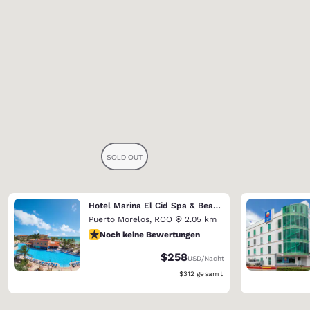
Hotel Marina El Cid Spa & Beach Resort (Riviera Maya)
Puerto Morelos
,
ROO
2.05 km
Noch keine Bewertungen
Noch keine Bewertungen
$258
USD
/Nacht
Geschätzte Gesamtdetails anzeigen
$312
gesamt