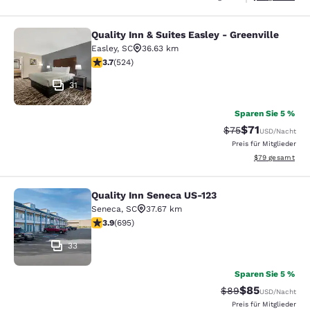
Quality Inn & Suites Easley - Greenville
Quality Inn & Suites Easley - Greenv
Easley
,
SC
36.63 km
3.7-Sterne-Bewertung. Gut. 524 Bewertungen
3.7
(
524
)
31
Sparen Sie 5 %
$71
Durchgestrichener
Vergünstigter P
$75
USD
/Nacht
Preis für Mitglieder
Geschätzte Gesa
$79
gesamt
Quality Inn Seneca US-123
Quality Inn Seneca US-123
Seneca
,
SC
37.67 km
3.85-Sterne-Bewertung. Gut. 695 Bewertungen
3.9
(
695
)
33
Sparen Sie 5 %
$85
Durchgestrichener 
Vergünstigter P
$89
USD
/Nacht
Preis für Mitglieder