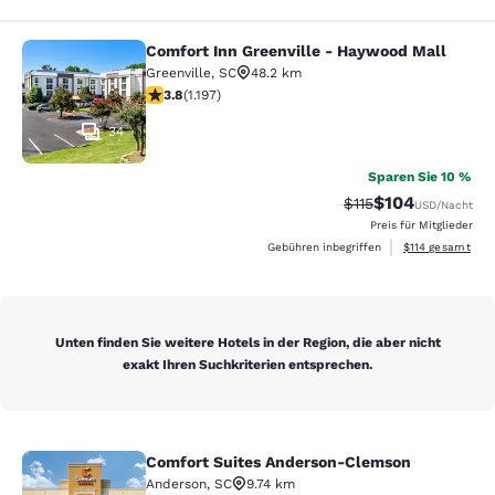
Comfort Inn Greenville - Haywood Mall
Comfort Inn Greenville - Haywood M
Greenville
,
SC
48.2 km
3.83-Sterne-Bewertung. Gut. 1197 Bewertungen
3.8
(
1.197
)
34
Sparen Sie 10 %
$104
Durchgestrichener P
Vergünstigter Pr
$115
USD
/Nacht
Preis für Mitglieder
Geschätzte Gesa
Gebühren inbegriffen
$114
gesamt
Unten finden Sie weitere Hotels in der Region, die aber nicht
exakt Ihren Suchkriterien entsprechen.
Comfort Suites Anderson-Clemson
Comfort Suites Anderson-Clemson
Anderson
,
SC
9.74 km