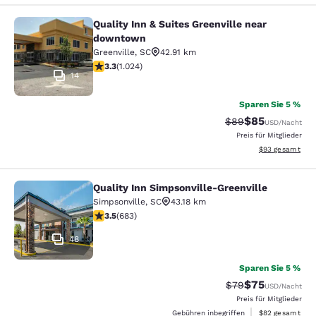
Quality Inn & Suites Greenville near
Quality Inn & Suites Greenville ne
downtown
Greenville
,
SC
42.91 km
3.31-Sterne-Bewertung. Gut. 1024 Bewertungen
3.3
(
1.024
)
14
Sparen Sie 5 %
$85
Durchgestrichener 
Vergünstigter P
$89
USD
/Nacht
Preis für Mitglieder
Geschätzte Gesa
$93
gesamt
Quality Inn Simpsonville-Greenville
Quality Inn Simpsonville-Greenville
Simpsonville
,
SC
43.18 km
3.52-Sterne-Bewertung. Gut. 683 Bewertungen
3.5
(
683
)
48
Sparen Sie 5 %
$75
Durchgestrichener 
Vergünstigter P
$79
USD
/Nacht
Preis für Mitglieder
Geschätzte Gesa
Gebühren inbegriffen
$82
gesamt