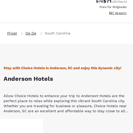
$71
Durchgestrichener
Vergünstigter P
$75
USD
/Nacht
Preis für Mitglieder
Geschätzte Gesa
$87
gesamt
Privat
De De
South Carolina
Stay with Choice Hotels in Anderson, SC and enjoy this dynamic city!
Anderson Hotels
Allow Choice Hotels to enhance your trip to Anderson! Hotels are the
perfect place to relax while exploring this vibrant South Carolina city.
Whether you are traveling for business or pleasure, Choice Hotels near
Anderson, SC are an excellent and affordable way to stay close to all
the action.
This area was first inhabited by the Cherokee Native Americans, who
Mehr anzeigen
ceded the land to South Carolina in a treaty negotiated by Andrew
Pickens in 1777. Pickens had surveyed the land with his good friend