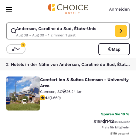
Ladevorgang abgeschlossen
Weiter Zu Hauptinhalt
Anmelden
Anderson, Caroline du Sud, États-Unis
Suche für Anderson, Caroline du Sud, États-Unis ändern. Check-in-Da
Aug 08 - Aug 09
•
1 zimmer, 1 gast
1
Map
Sortieren und Filtern,
1 Filter aktuell ausgewählt
2 Hotels in der Nähe von Anderson, Caroline du Sud, États-Unis entsprechen Ihren Filtern
Comfort Inn & Suites Clemson - University
Comfort Inn & Suites Clemson - Univ
Area
Clemson
,
SC
26.24 km
4.12-Sterne-Bewertung. Sehr gut. 1669 Bewertungen
4.1
(
1.669
)
35
Sparen Sie 10 %
$143
Durchgestrichener P
Vergünstigter Pr
$159
USD
/Nacht
Preis für Mitglieder
Geschätzte Gesam
$159
gesamt