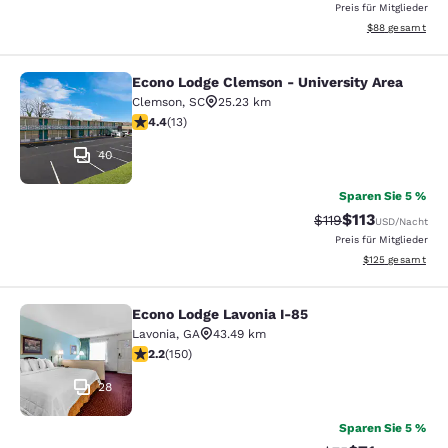
Preis für Mitglieder
Geschätzte Gesa
$88
gesamt
Econo Lodge Clemson - University Area
Econo Lodge Clemson - University A
Clemson
,
SC
25.23 km
4.38-Sterne-Bewertung. Hervorragend. 13 Bewertunge
4.4
(
13
)
40
Sparen Sie 5 %
$113
Durchgestrichener 
Vergünstigter P
$119
USD
/Nacht
Preis für Mitglieder
Geschätzte Gesam
$125
gesamt
Econo Lodge Lavonia I-85
Econo Lodge Lavonia I-85
Lavonia
,
GA
43.49 km
2.21-Sterne-Bewertung. Mittelmäßig. 150 Bewertungen
2.2
(
150
)
28
Sparen Sie 5 %