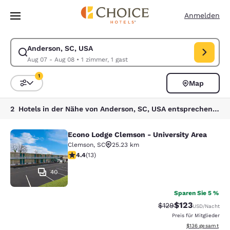
Ladevorgang abgeschlossen
Weiter Zu Hauptinhalt
Anmelden
Anderson, SC, USA
Suche für Anderson, SC, USA ändern. Check-in-Datum Aug 07, Check-o
Aug 07 - Aug 08
•
1 zimmer, 1 gast
1
Map
Sortieren und Filtern,
1 Filter aktuell ausgewählt
2 Hotels in der Nähe von Anderson, SC, USA entsprechen Ihren Filtern
Econo Lodge Clemson - University Area
Econo Lodge Clemson - University A
Clemson
,
SC
25.23 km
4.38-Sterne-Bewertung. Hervorragend. 13 Bewertunge
4.4
(
13
)
40
Sparen Sie 5 %
$123
Durchgestrichener P
Vergünstigter Pr
$129
USD
/Nacht
Preis für Mitglieder
Geschätzte Gesam
$136
gesamt