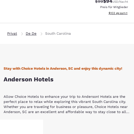
$94
Durchgestrichener 
Vergünstigter P
$99
USD
/Nacht
Preis für Mitglieder
Geschätzte Gesam
$103
gesamt
Privat
De De
South Carolina
Stay with Choice Hotels in Anderson, SC and enjoy this dynamic city!
Anderson Hotels
Allow Choice Hotels to enhance your trip to Anderson! Hotels are the
perfect place to relax while exploring this vibrant South Carolina city.
Whether you are traveling for business or pleasure, Choice Hotels near
Anderson, SC are an excellent and affordable way to stay close to all
the action.
This area was first inhabited by the Cherokee Native Americans, who
Mehr anzeigen
ceded the land to South Carolina in a treaty negotiated by Andrew
Pickens in 1777. Pickens had surveyed the land with his good friend