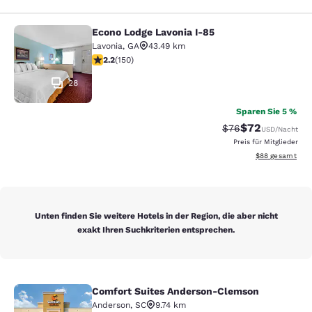
Econo Lodge Lavonia I-85
Econo Lodge Lavonia I-85
Lavonia
,
GA
43.49 km
2.21-Sterne-Bewertung. Mittelmäßig. 150 Bewertungen
2.2
(
150
)
28
Sparen Sie 5 %
$72
Durchgestrichener 
Vergünstigter P
$76
USD
/Nacht
Preis für Mitglieder
Geschätzte Gesa
$88
gesamt
Unten finden Sie weitere Hotels in der Region, die aber nicht
exakt Ihren Suchkriterien entsprechen.
Comfort Suites Anderson-Clemson
Comfort Suites Anderson-Clemson
Anderson
,
SC
9.74 km