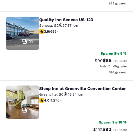
Geschätzte Gesa
$79
gesamt
Quality Inn Seneca US-123
Quality Inn Seneca US-123
Seneca
,
SC
37.67 km
3.85-Sterne-Bewertung. Gut. 695 Bewertungen
3.9
(
695
)
33
Sparen Sie 5 %
$85
Durchgestrichener 
Vergünstigter P
$90
USD
/Nacht
Preis für Mitglieder
Geschätzte Gesa
$98
gesamt
Sleep Inn at Greenville Convention Center
Sleep Inn at Greenville Convention 
Greenville
,
SC
46.84 km
3.95-Sterne-Bewertung. Gut. 1270 Bewertungen
4.0
(
1.270
)
29
Sparen Sie 10 %
$92
Durchgestrichener 
Vergünstigter P
$102
USD
/Nacht