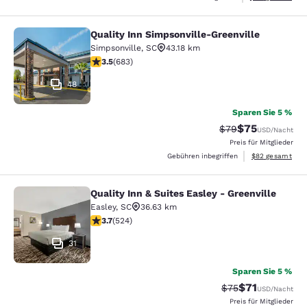
Quality Inn Simpsonville-Greenville
Quality Inn Simpsonville-Greenville
Simpsonville
,
SC
43.18 km
3.52-Sterne-Bewertung. Gut. 683 Bewertungen
3.5
(
683
)
48
Sparen Sie 5 %
$75
Durchgestrichener 
Vergünstigter P
$79
USD
/Nacht
Preis für Mitglieder
Geschätzte Gesa
Gebühren inbegriffen
$82
gesamt
Quality Inn & Suites Easley - Greenville
Quality Inn & Suites Easley - Greenv
Easley
,
SC
36.63 km
3.7-Sterne-Bewertung. Gut. 524 Bewertungen
3.7
(
524
)
31
Sparen Sie 5 %
$71
Durchgestrichener
Vergünstigter P
$75
USD
/Nacht
Preis für Mitglieder