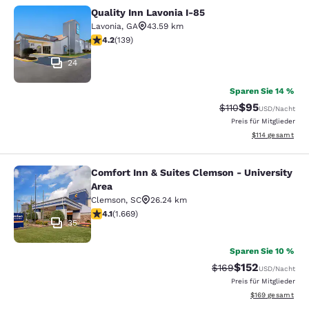
Quality Inn Lavonia I-85
Quality Inn Lavonia I-85
Lavonia
,
GA
43.59 km
4.24-Sterne-Bewertung. Hervorragend. 139 Bewertung
4.2
(
139
)
24
Sparen Sie 14 %
$95
Durchgestrichener 
Vergünstigter P
$110
USD
/Nacht
Preis für Mitglieder
Geschätzte Gesa
$114
gesamt
Comfort Inn & Suites Clemson - University
Comfort Inn & Suites Clemson - Univ
Area
Clemson
,
SC
26.24 km
4.12-Sterne-Bewertung. Sehr gut. 1669 Bewertungen
4.1
(
1.669
)
35
Sparen Sie 10 %
$152
Durchgestrichener P
Vergünstigter Pr
$169
USD
/Nacht
Preis für Mitglieder
Geschätzte Gesam
$169
gesamt