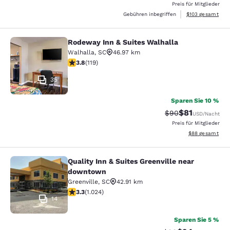
Preis für Mitglieder
Geschätzte Gesam
Gebühren inbegriffen
$103
gesamt
Rodeway Inn & Suites Walhalla
Rodeway Inn & Suites Walhalla
Walhalla
,
SC
46.97 km
3.82-Sterne-Bewertung. Gut. 119 Bewertungen
3.8
(
119
)
35
Sparen Sie 10 %
$81
Durchgestrichener
Vergünstigter P
$90
USD
/Nacht
Preis für Mitglieder
Geschätzte Gesa
$88
gesamt
Quality Inn & Suites Greenville near
Quality Inn & Suites Greenville ne
downtown
Greenville
,
SC
42.91 km
3.31-Sterne-Bewertung. Gut. 1024 Bewertungen
3.3
(
1.024
)
14
Sparen Sie 5 %