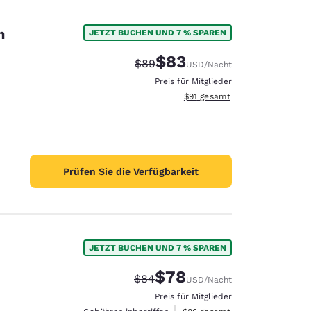
n
JETZT BUCHEN UND 7 % SPAREN
$83
Durchgestrichener Preis:
Vergünstigter Preis:
$89
USD
/Nacht
Preis für Mitglieder
Geschätzte Gesamtdetails anze
$91
gesamt
Prüfen Sie die Verfügbarkeit
JETZT BUCHEN UND 7 % SPAREN
$78
Durchgestrichener Preis:
Vergünstigter Preis:
$84
USD
/Nacht
Preis für Mitglieder
Geschätzte Gesamtdetails anze