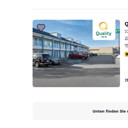
Q
2
3
3
H
Unten finden Sie 