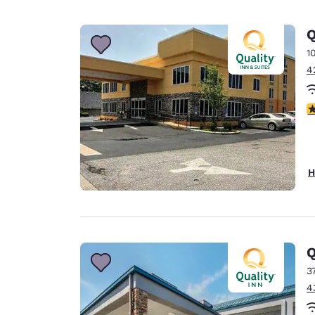
Q
1
4
3
H
Q
3
4