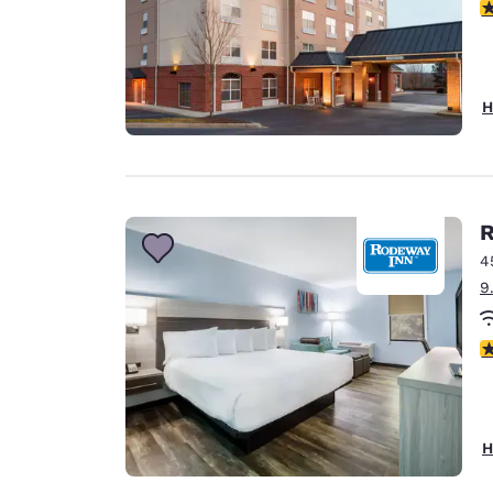
3
H
R
4
9
3
H