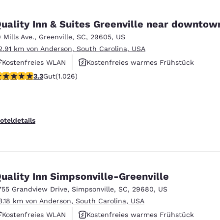
uality Inn & Suites Greenville near downtow
0 Mills Ave.
,
Greenville
,
SC
,
29605
,
US
2.91 km von Anderson, South Carolina, USA
Kostenfreies WLAN
Kostenfreies warmes Frühstück
.31-Sterne-Bewertung. Gut. 1026 Bewertungen
3.3
Gut
(1.026)
Rauchfrei
oteldetails
uality Inn Simpsonville-Greenville
755 Grandview Drive
,
Simpsonville
,
SC
,
29680
,
US
3.18 km von Anderson, South Carolina, USA
Kostenfreies WLAN
Kostenfreies warmes Frühstück