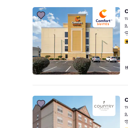
C
1
9
4
H
C
1
9