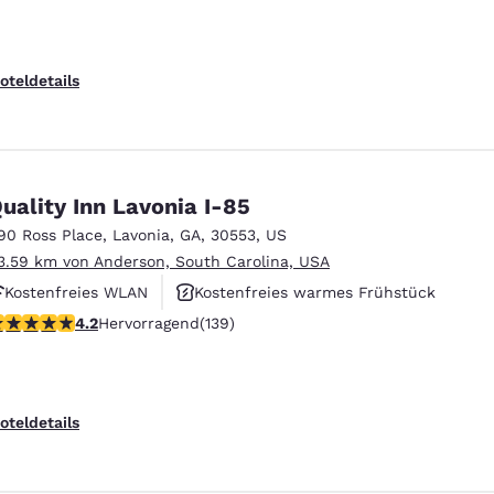
oteldetails
uality Inn Lavonia I-85
90 Ross Place
,
Lavonia
,
GA
,
30553
,
US
3.59 km von Anderson, South Carolina, USA
Kostenfreies WLAN
Kostenfreies warmes Frühstück
.24-Sterne-Bewertung. Hervorragend. 139 Bewertungen
4.2
Hervorragend
(139)
Rauchfrei
oteldetails