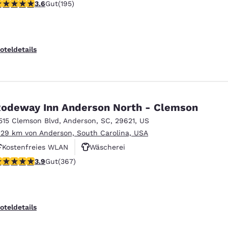
.58-Sterne-Bewertung. Gut. 195 Bewertungen
3.6
Gut
(195)
Haustierfreundlich
oteldetails
odeway Inn Anderson North - Clemson
515 Clemson Blvd
,
Anderson
,
SC
,
29621
,
US
.29 km von Anderson, South Carolina, USA
Kostenfreies WLAN
Wäscherei
.85-Sterne-Bewertung. Gut. 367 Bewertungen
3.9
Gut
(367)
oteldetails