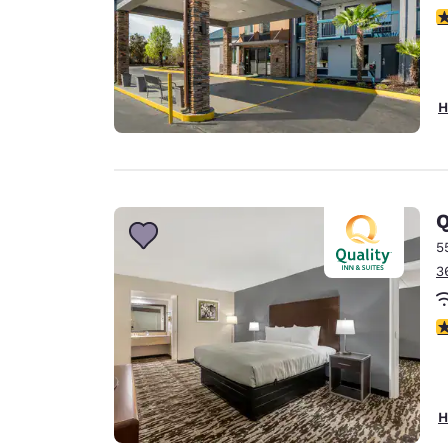
3
H
Q
5
3
3
H