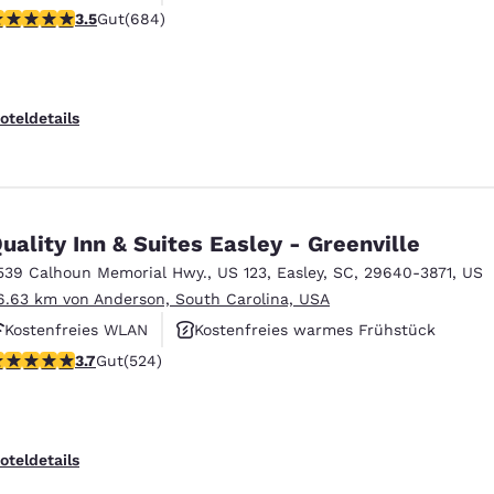
.52-Sterne-Bewertung. Gut. 684 Bewertungen
3.5
Gut
(684)
Haustierfreundlich
oteldetails
uality Inn & Suites Easley - Greenville
539 Calhoun Memorial Hwy.
,
US 123
,
Easley
,
SC
,
29640-3871
,
US
6.63 km von Anderson, South Carolina, USA
Kostenfreies WLAN
Kostenfreies warmes Frühstück
.7-Sterne-Bewertung. Gut. 524 Bewertungen
3.7
Gut
(524)
Haustierfreundlich
oteldetails