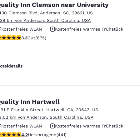
México
Mexico
uality Inn Clemson near University
Español
English
430 Clemson Blvd
,
Anderson
,
SC
,
29621
,
US
.39 km von Anderson, South Carolina, USA
Kostenfreies WLAN
Kostenfreies warmes Frühstück
nd
Germany
España
English
Español
.34-Sterne-Bewertung. Gut. 675 Bewertungen
3.3
Gut
(675)
Haustierfreundlich
France
France
Français
English
oteldetails
Italia
Italy
Italiano
English
ngdom
uality Inn Hartwell
091 E Franklin Street
,
Hartwell
,
GA
,
30643
,
US
9.02 km von Anderson, South Carolina, USA
India
New Zealan
Kostenfreies WLAN
Kostenfreies warmes Frühstück
English
English
.2-Sterne-Bewertung. Hervorragend. 441 Bewertungen
4.2
Hervorragend
(441)
Haustierfreundlich