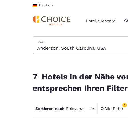
Ladevorgang abgeschlossen
Weiter Zu Hauptinhalt
Deutsch
G
Hotel suchen
Hotels suchen
Ziel
Aktuelle Regio
Deutschla
Deutsch
7 Hotels in der Nähe von Anderson, South Carol
Wählen Sie 
7 Hotels in der Nähe vo
Nord- und Süd
entsprechen Ihren Filte
United Sta
English
1
Sortieren nach
Relevanz
Alle Filter
América L
1 Filter
Português