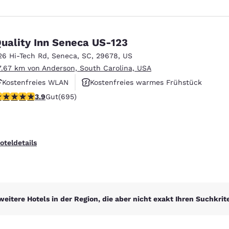
uality Inn Seneca US-123
26 Hi-Tech Rd
,
Seneca
,
SC
,
29678
,
US
7.67 km von Anderson, South Carolina, USA
Kostenfreies WLAN
Kostenfreies warmes Frühstück
.85-Sterne-Bewertung. Gut. 695 Bewertungen
3.9
Gut
(695)
Haustierfreundlich
oteldetails
weitere Hotels in der Region, die aber nicht exakt Ihren Suchkrit