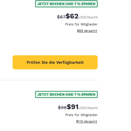
JETZT BUCHEN UND 7 % SPAREN
$62
Durchgestrichener Preis:
Vergünstigter Preis:
$67
USD
/Nacht
Preis für Mitglieder
Geschätzte Gesamtdetails anze
$69
gesamt
Prüfen Sie die Verfügbarkeit
JETZT BUCHEN UND 7 % SPAREN
$91
Durchgestrichener Preis:
Vergünstigter Preis:
$98
USD
/Nacht
d
Preis für Mitglieder
Geschätzte Gesamtdetails anze
$110
gesamt