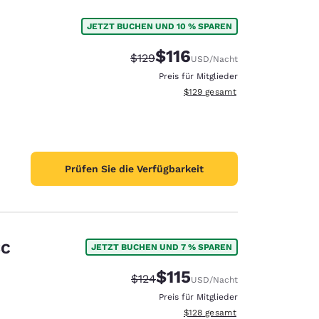
JETZT BUCHEN UND 10 % SPAREN
$116
Durchgestrichener Preis:
Vergünstigter Preis:
$129
USD
/Nacht
Preis für Mitglieder
Geschätzte Gesamtdetails anzei
$129
gesamt
Prüfen Sie die Verfügbarkeit
SC
JETZT BUCHEN UND 7 % SPAREN
$115
Durchgestrichener Preis:
Vergünstigter Preis:
$124
USD
/Nacht
Preis für Mitglieder
Geschätzte Gesamtdetails anzei
$128
gesamt