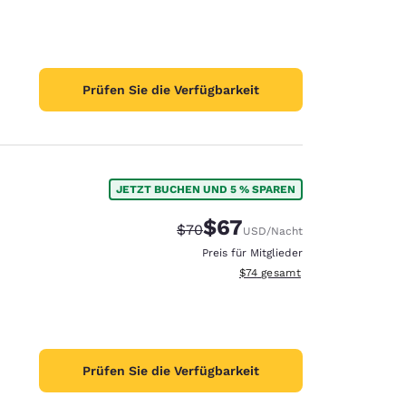
Prüfen Sie die Verfügbarkeit
JETZT BUCHEN UND 5 % SPAREN
$67
Durchgestrichener Preis:
Vergünstigter Preis:
$70
USD
/Nacht
Preis für Mitglieder
Geschätzte Gesamtdetails anze
$74
gesamt
Prüfen Sie die Verfügbarkeit