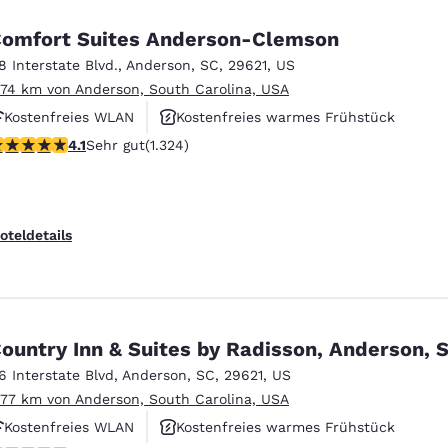
omfort Suites Anderson-Clemson
18 Interstate Blvd.
,
Anderson
,
SC
,
29621
,
US
.74 km von Anderson, South Carolina, USA
Kostenfreies WLAN
Kostenfreies warmes Frühstück
.14-Sterne-Bewertung. Sehr gut. 1324 Bewertungen
4.1
Sehr gut
(1.324)
Rauchfrei
oteldetails
ountry Inn & Suites by Radisson, Anderson, 
16 Interstate Blvd
,
Anderson
,
SC
,
29621
,
US
.77 km von Anderson, South Carolina, USA
Kostenfreies WLAN
Kostenfreies warmes Frühstück