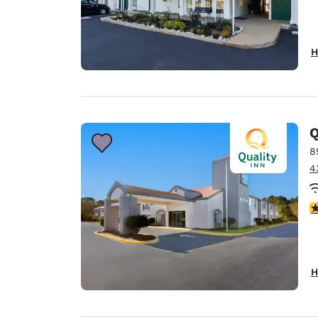
H
Q
8
4
4
H