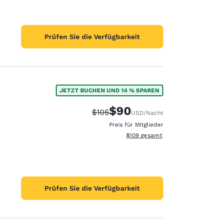
Prüfen Sie die Verfügbarkeit
JETZT BUCHEN UND 14 % SPAREN
$90
Durchgestrichener Preis:
Vergünstigter Preis:
$105
USD
/Nacht
Preis für Mitglieder
Geschätzte Gesamtdetails anzei
$109
gesamt
Prüfen Sie die Verfügbarkeit