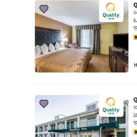
Canada
Q
Français
3
Europa
5
Deutschla
Deutsch
3
Spain
English
H
Ireland
English
United Ki
English
Q
Asien-Pazifik
1
2
Australia
English
4