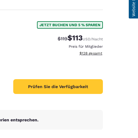
JETZT BUCHEN UND 5 % SPAREN
$113
Durchgestrichener Preis:
Vergünstigter Preis:
$119
USD
/Nacht
Preis für Mitglieder
Geschätzte Gesamtdetails anzei
$128
gesamt
Prüfen Sie die Verfügbarkeit
erien entsprechen.