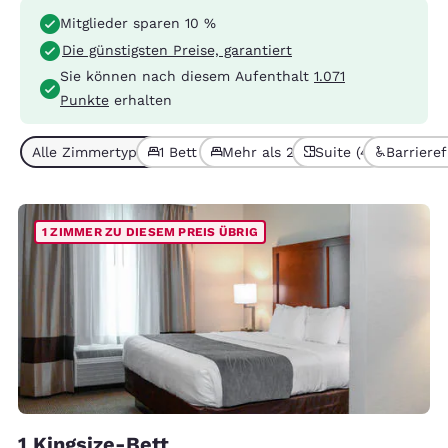
Mitglieder sparen 10 %
Die günstigsten Preise, garantiert
Sie können nach diesem Aufenthalt
1.071
Punkte
erhalten
Alle Zimmertypen (9)
1 Bett (6)
Mehr als 2 Betten (3)
Suite (4)
Barrieref
1 ZIMMER ZU DIESEM PREIS ÜBRIG
1 Kingsize-Bett