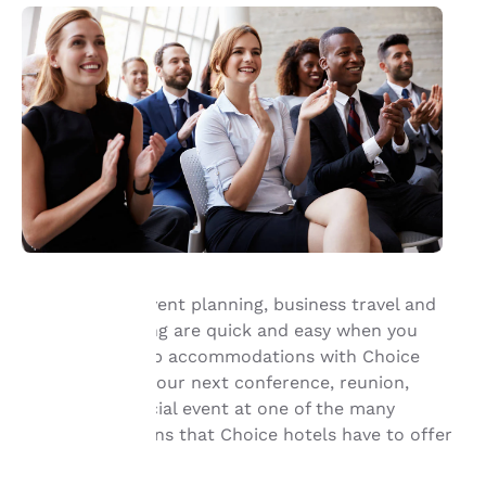
Group travel, event planning, business travel and
meeting planning are quick and easy when you
hre
book your group accommodations with Choice
Hotels®. Have your next conference, reunion,
rivatsphäre
meeting or special event at one of the many
st uns
meeting locations that Choice hotels have to offer
ichtig.