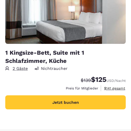
1 Kingsize-Bett, Suite mit 1
Schlafzimmer, Küche
2 Gäste
Nichtraucher
$125
Durchgestrichener Pre
Vergünstigter Prei
$139
USD
/Nacht
Geschätzte Ges
Preis für Mitglieder
$141
gesamt
Jetzt buchen