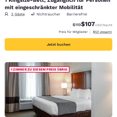
mit eingeschränkter Mobilität
2 Gäste
Nichtraucher
Barrierefrei
$107
Durchgestrichener Pre
Vergünstigter Prei
$119
USD
/Nacht
Geschätzte Ges
Preis für Mitglieder
$121
gesamt
Jetzt buchen
1 ZIMMER ZU DIESEM PREIS ÜBRIG