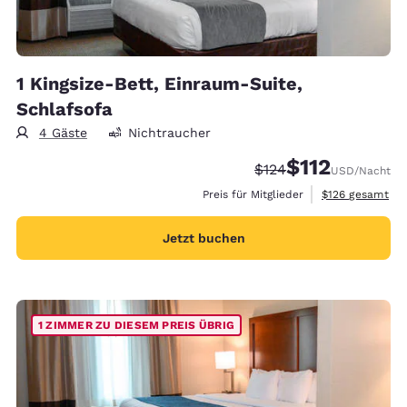
1 Kingsize-Bett, Einraum-Suite,
Schlafsofa
4 Gäste
Nichtraucher
$112
Durchgestrichener Pr
Vergünstigter Pre
$124
USD
/Nacht
Geschätzte Gesa
Preis für Mitglieder
$126
gesamt
Jetzt buchen
1 ZIMMER ZU DIESEM PREIS ÜBRIG