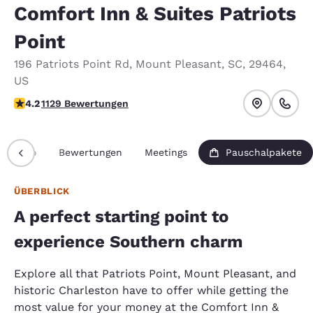
Comfort Inn & Suites Patriots
Point
196 Patriots Point Rd
,
Mount Pleasant
,
SC
,
29464
,
US
4.19-Sterne-Bewertung. Sehr gut.
4.2
1129 Bewertungen
Info
Bewertungen
Meetings
Pauschalpakete
ÜBERBLICK
A perfect starting point to
experience Southern charm
Explore all that Patriots Point, Mount Pleasant, and
historic Charleston have to offer while getting the
most value for your money at the Comfort Inn &