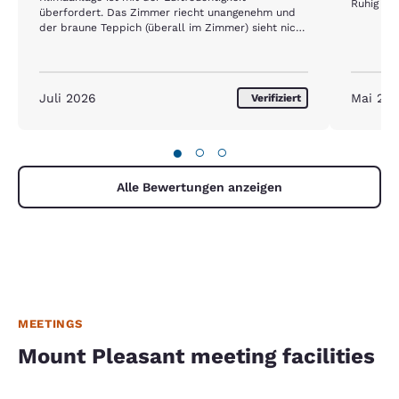
Ruhig und
überfordert. Das Zimmer riecht unangenehm und
der braune Teppich (überall im Zimmer) sieht nicht
sehr sauber aus. Außerdem war das Hotel von
Samstag auf Sonntag ausgebucht und sichtlich
überfordert beim Frühstück, so dass dieses für
mich und viele andere ausfallen musste.
Juli 2026
Mai 20
Verifiziert
●
○
○
Alle Bewertungen anzeigen
MEETINGS
Mount Pleasant meeting facilities