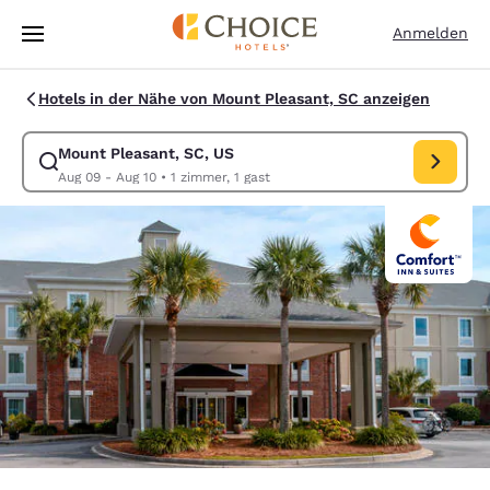
Ladevorgang abgeschlossen
Weiter Zu Hauptinhalt
Anmelden
Hotels in der Nähe von Mount Pleasant, SC anzeigen
Mount Pleasant, SC, US
Suche für Mount Pleasant, SC, US ändern. Check-in-Datum Aug 09, Ch
Aug 09 - Aug 10
•
1 zimmer, 1 gast