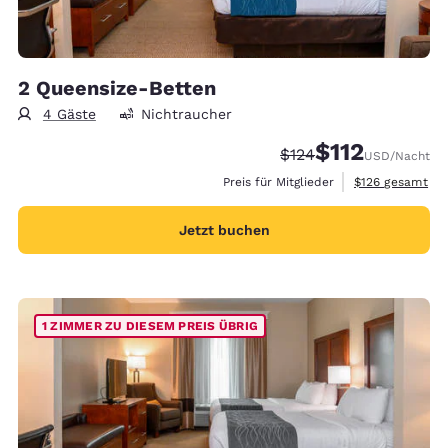
2 Queensize-Betten
4 Gäste
Nichtraucher
$112
Durchgestrichener Pr
Vergünstigter Pre
$124
USD
/Nacht
Geschätzte Gesa
Preis für Mitglieder
$126
gesamt
Jetzt buchen
1 ZIMMER ZU DIESEM PREIS ÜBRIG