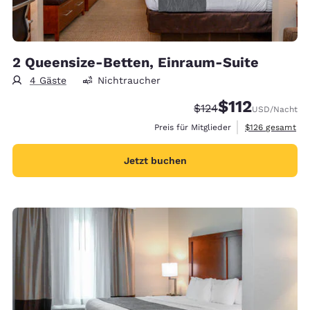
2 Queensize-Betten, Einraum-Suite
4 Gäste
Nichtraucher
$112
Durchgestrichener Pr
Vergünstigter Pre
$124
USD
/Nacht
Geschätzte Gesa
Preis für Mitglieder
$126
gesamt
Jetzt buchen