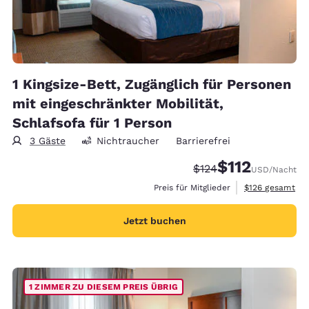
1 Kingsize-Bett, Zugänglich für Personen
mit eingeschränkter Mobilität,
Schlafsofa für 1 Person
3 Gäste
Nichtraucher
Barrierefrei
$112
Durchgestrichener Pr
Vergünstigter Pre
$124
USD
/Nacht
Geschätzte Gesa
Preis für Mitglieder
$126
gesamt
Jetzt buchen
1 ZIMMER ZU DIESEM PREIS ÜBRIG