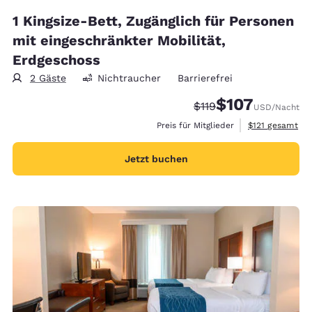
1 Kingsize-Bett, Zugänglich für Personen
mit eingeschränkter Mobilität,
Erdgeschoss
2 Gäste
Nichtraucher
Barrierefrei
$107
Durchgestrichener Pre
Vergünstigter Prei
$119
USD
/Nacht
Geschätzte Ges
Preis für Mitglieder
$121
gesamt
Jetzt buchen