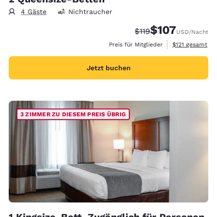
4 Gäste
Nichtraucher
$107
Durchgestrichener Pre
Vergünstigter Prei
$119
USD
/Nacht
Geschätzte Ges
Preis für Mitglieder
$121
gesamt
Jetzt buchen
3 ZIMMER ZU DIESEM PREIS ÜBRIG
1 Kingsize-Bett, Zugänglich für Personen