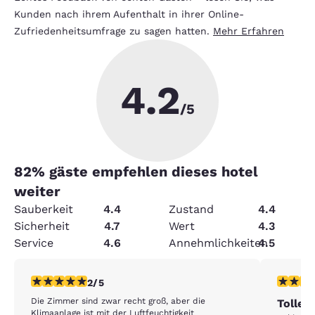
Kunden nach ihrem Aufenthalt in ihrer Online-
Zufriedenheitsumfrage zu sagen hatten.
Mehr Erfahren
4.2
/5
82
% gäste empfehlen dieses hotel
weiter
Sauberkeit
4.4
Zustand
4.4
Sicherheit
4.7
Wert
4.3
Service
4.6
Annehmlichkeiten
4.5
2-Sterne-Bewertung. Mittelmäßig. 1 Bewertung
5-Sterne
2/5
Die Zimmer sind zwar recht groß, aber die
Tolles
Klimaanlage ist mit der Luftfeuchtigkeit