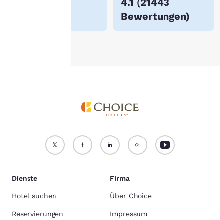
$142
4.1
(
21443
e in unserer
Cookie-
Bewertungen
)
chtlinie
.
Alle Cookies akzeptieren
Alle Cookies ablehnen
Dienste
Firma
Hotel suchen
Über Choice
Reservierungen
Impressum