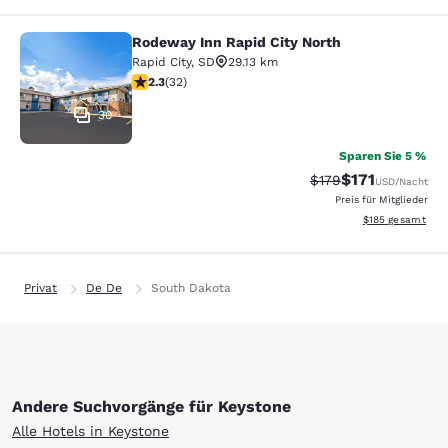
Rodeway Inn Rapid City North
Rodeway Inn Rapid City North
Rapid City
,
SD
29.13 km
2.31-Sterne-Bewertung. Mittelmäßig. 32 Bewertungen
2.3
(
32
)
30
Sparen Sie 5 %
$171
Durchgestrichener P
Vergünstigter Pr
$179
USD
/Nacht
Preis für Mitglieder
Geschätzte Gesam
$185
gesamt
Privat
De De
South Dakota
Andere Suchvorgänge für Keystone
Alle Hotels in Keystone