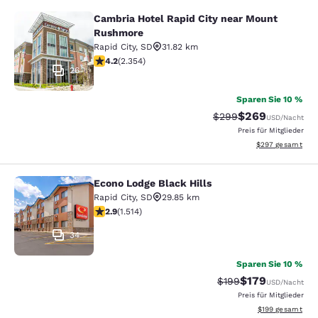
Cambria Hotel Rapid City near Mount
Cambria Hotel Rapid City near Mou
Rushmore
Rapid City
,
SD
31.82 km
4.19-Sterne-Bewertung. Sehr gut. 2354 Bewertungen
4.2
(
2.354
)
26
Sparen Sie 10 %
$269
Durchgestrichener Pr
Vergünstigter Pre
$299
USD
/Nacht
Preis für Mitglieder
Geschätzte Gesam
$297
gesamt
Econo Lodge Black Hills
Econo Lodge Black Hills
Rapid City
,
SD
29.85 km
2.92-Sterne-Bewertung. Mittelmäßig. 1514 Bewertunge
2.9
(
1.514
)
34
Sparen Sie 10 %
$179
Durchgestrichener Pr
Vergünstigter Pr
$199
USD
/Nacht
Preis für Mitglieder
Geschätzte Gesam
$199
gesamt