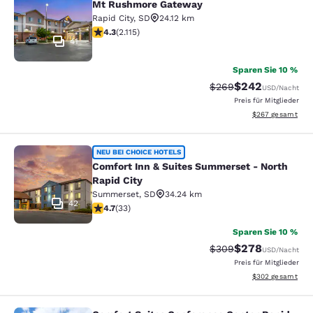
Mt Rushmore Gateway
Rapid City
,
SD
24.12 km
4.34-Sterne-Bewertung. Hervorragend. 2115 Bewertun
4.3
(
2.115
)
41
Sparen Sie 10 %
$242
Durchgestrichener Pr
Vergünstigter Pre
$269
USD
/Nacht
Preis für Mitglieder
Geschätzte Gesam
$267
gesamt
Comfort Inn & Suites Summerset - N
NEU BEI CHOICE HOTELS
Comfort Inn & Suites Summerset - North
Rapid City
Summerset
,
SD
34.24 km
42
4.7-Sterne-Bewertung. Außergewöhnlich. 33 Bewertun
4.7
(
33
)
Sparen Sie 10 %
$278
Durchgestrichener Pr
Vergünstigter Pre
$309
USD
/Nacht
Preis für Mitglieder
Geschätzte Gesam
$302
gesamt