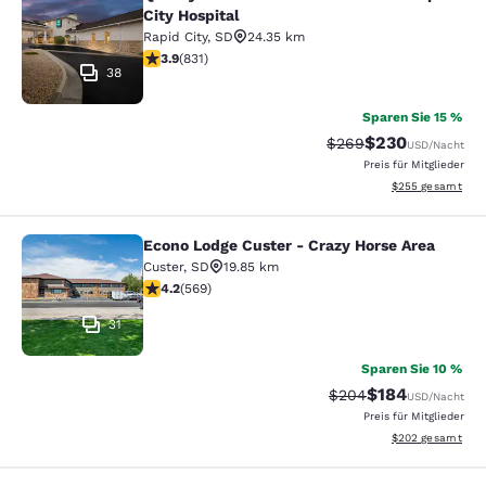
Quality Inn near Monument Health R
City Hospital
Rapid City
,
SD
24.35 km
3.92-Sterne-Bewertung. Gut. 831 Bewertungen
3.9
(
831
)
38
Sparen Sie 15 %
$230
Durchgestrichener Pr
Vergünstigter Pr
$269
USD
/Nacht
Preis für Mitglieder
Geschätzte Gesam
$255
gesamt
Econo Lodge Custer - Crazy Horse Area
Econo Lodge Custer - Crazy Horse A
Custer
,
SD
19.85 km
4.24-Sterne-Bewertung. Hervorragend. 569 Bewertun
4.2
(
569
)
31
Sparen Sie 10 %
$184
Durchgestrichener Pr
Vergünstigter Pr
$204
USD
/Nacht
Preis für Mitglieder
Geschätzte Gesam
$202
gesamt