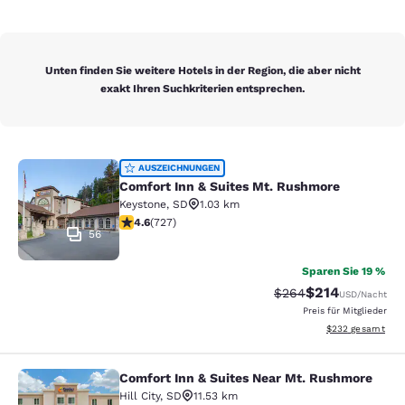
Unten finden Sie weitere Hotels in der Region, die aber nicht
exakt Ihren Suchkriterien entsprechen.
Comfort Inn & Suites Mt. Rushmore
AUSZEICHNUNGEN
Comfort Inn & Suites Mt. Rushmore
Keystone
,
SD
1.03 km
4.56-Sterne-Bewertung. Hervorragend. 727 Bewertun
4.6
(
727
)
56
Sparen Sie 19 %
$214
Durchgestrichener Pr
Vergünstigter Pr
$264
USD
/Nacht
Preis für Mitglieder
Geschätzte Gesam
$232
gesamt
Comfort Inn & Suites Near Mt. Rushmore
Comfort Inn & Suites Near Mt. Rus
Hill City
,
SD
11.53 km