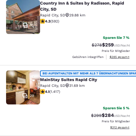
Country Inn & Suites by Radisson, Rapid
Country Inn & Suites by Radisson, Ra
City, SD
Rapid City
,
SD
29.88 km
4.33-Sterne-Bewertung. Hervorragend. 592 Bewertun
4.3
(
592
)
15
Sparen Sie 7 %
$259
Durchgestrichener Pr
Vergünstigter Pr
$278
USD
/Nacht
Preis für Mitglieder
Geschätzte Gesam
Gebühren inbegriffen
$285
gesamt
MainStay Suites Rapid City
BEI AUFENTHALTEN MIT MEHR ALS 7 ÜBERNACHTUNGEN SPA
MainStay Suites Rapid City
Rapid City
,
SD
31.69 km
4.12-Sterne-Bewertung. Sehr gut. 1417 Bewertungen
4.1
(
1.417
)
29
Sparen Sie 5 %
$284
Durchgestrichener Pr
Vergünstigter Pre
$299
USD
/Nacht
Preis für Mitglieder
Geschätzte Gesam
$312
gesamt