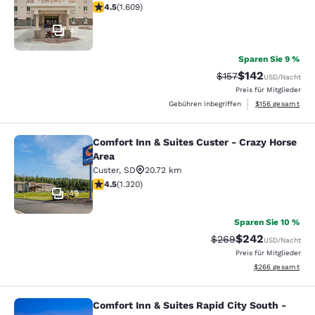
4.54-Sterne-Bewertung. Hervorragend. 1609 Bewertun
4.5
(
1.609
)
47
Sparen Sie 9 %
$142
Durchgestrichener P
Vergünstigter Pr
$157
USD
/Nacht
Preis für Mitglieder
Geschätzte Gesam
Gebühren inbegriffen
$156
gesamt
Comfort Inn & Suites Custer - Crazy Horse
Comfort Inn & Suites Custer - Crazy
Area
Custer
,
SD
20.72 km
4.49-Sterne-Bewertung. Hervorragend. 1320 Bewertun
4.5
(
1.320
)
49
Sparen Sie 10 %
$242
Durchgestrichener Pr
Vergünstigter Pre
$269
USD
/Nacht
Preis für Mitglieder
Geschätzte Gesam
$266
gesamt
Comfort Inn & Suites Rapid City South -
Comfort Inn & Suites Rapid City S