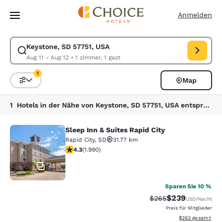
Ladevorgang abgeschlossen
Weiter Zu Hauptinhalt
Anmelden
Keystone, SD 57751, USA
Suche für Keystone, SD 57751, USA ändern. Check-in-Datum Aug 11, Ch
Aug 11 - Aug 12
•
1 zimmer, 1 gast
1
Map
Sortieren und Filtern,
1 Filter aktuell ausgewählt
1 Hotels in der Nähe von Keystone, SD 57751, USA entsprechen Ihren Filtern
Sleep Inn & Suites Rapid City
Sleep Inn & Suites Rapid City
Rapid City
,
SD
31.77 km
4.33-Sterne-Bewertung. Hervorragend. 1990 Bewertun
4.3
(
1.990
)
46
Sparen Sie 10 %
$239
Durchgestrichener Pr
Vergünstigter Pr
$265
USD
/Nacht
Preis für Mitglieder
Geschätzte Gesam
$263
gesamt