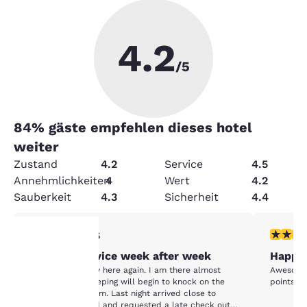
4.2
/5
84
% gäste empfehlen dieses hotel
weiter
Zustand
4.2
Service
4.5
Annehmlichkeiten
4
Wert
4.2
Sauberkeit
4.3
Sicherheit
4.4
1-Stern-Bewertung. Mittelmäßig. 1 Bewertung
5-Sterne
1/5
Horrible service week after week
Happy 
hre
I will NEVER stay here again. I am there almost
Awesome Fron
weekly. Housekeeping will begin to knock on the
points fo
door prior to 11 am. Last night arrived close to
rivatsphäre
midnight, I called and requested a late check out