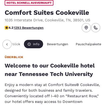
HOTEL SCHNELL AUSVERKAUFT
Comfort Suites Cookeville
1035 Interstate Drive
,
Cookeville
,
TN
,
38501
,
US
4.17-Sterne-Bewertung. Sehr gut.
4.2
1293 Bewertungen
Überblick
Info
Bewertungen
Pauschalpakete
ÜBERBLICK
Welcome to our Cookeville hotel
near Tennessee Tech University
Enjoy a modern stay at Comfort Suites® Cookeville,
designed for both business and family travelers.
Conveniently located off I-40 on “Restaurant Row,”
our hotel offers easy access to Downtown