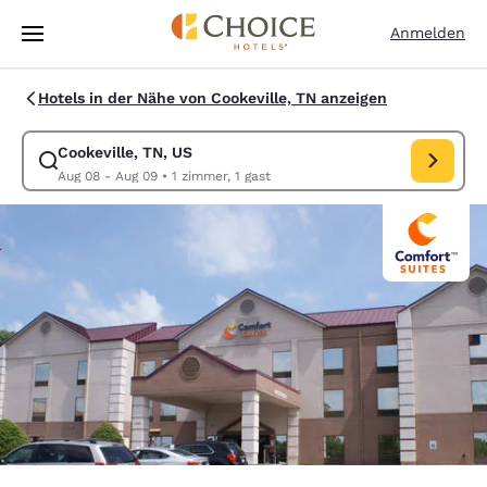
Ladevorgang abgeschlossen
Weiter Zu Hauptinhalt
Anmelden
Hotels in der Nähe von Cookeville, TN anzeigen
Cookeville, TN, US
Suche für Cookeville, TN, US ändern. Check-in-Datum Aug 08, Check-o
Aug 08 - Aug 09
•
1 zimmer, 1 gast