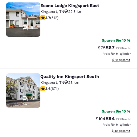
Econo Lodge Kingsport East
Econo Lodge Kingsport East
Kingsport
,
TN
22.5 km
3.68-Sterne-Bewertung. Gut. 512 Bewertungen
3.7
(
512
)
30
Sparen Sie 10 %
$67
Durchgestrichener 
Vergünstigter P
$75
USD
/Nacht
Preis für Mitglieder
Geschätzte Gesa
$79
gesamt
Quality Inn Kingsport South
Quality Inn Kingsport South
Kingsport
,
TN
28 km
3.63-Sterne-Bewertung. Gut. 671 Bewertungen
3.6
(
671
)
24
Sparen Sie 10 %
$94
Durchgestrichener P
Vergünstigter P
$104
USD
/Nacht
Preis für Mitglieder
Geschätzte Gesa
$110
gesamt