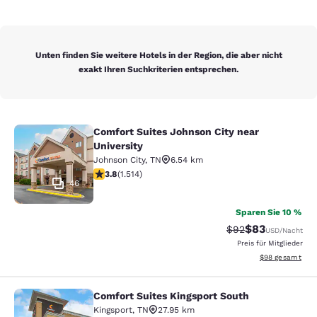
Unten finden Sie weitere Hotels in der Region, die aber nicht
exakt Ihren Suchkriterien entsprechen.
Comfort Suites Johnson City near
Comfort Suites Johnson City near Un
University
Johnson City
,
TN
6.54 km
3.83-Sterne-Bewertung. Gut. 1514 Bewertungen
3.8
(
1.514
)
46
Sparen Sie 10 %
$83
Durchgestrichener 
Vergünstigter P
$92
USD
/Nacht
Preis für Mitglieder
Geschätzte Gesa
$98
gesamt
Comfort Suites Kingsport South
Comfort Suites Kingsport South
Kingsport
,
TN
27.95 km