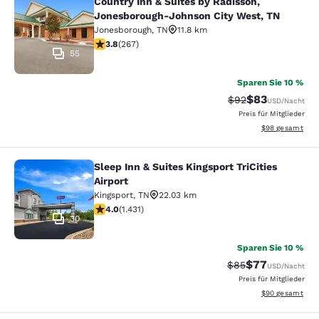
Country Inn & Suites by Radisson,
Country Inn & Suites by Radisson, 
Jonesborough-Johnson City West, TN
Jonesborough
,
TN
11.8 km
3.76-Sterne-Bewertung. Gut. 267 Bewertungen
3.8
(
267
)
55
Sparen Sie 10 %
$83
Durchgestrichener 
Vergünstigter P
$92
USD
/Nacht
Preis für Mitglieder
Geschätzte Gesa
$98
gesamt
Sleep Inn & Suites Kingsport TriCities
Sleep Inn & Suites Kingsport TriCitie
Airport
Kingsport
,
TN
22.03 km
4.03-Sterne-Bewertung. Sehr gut. 1431 Bewertungen
4.0
(
1.431
)
30
Sparen Sie 10 %
$77
Durchgestrichener 
Vergünstigter P
$85
USD
/Nacht
Preis für Mitglieder
Geschätzte Gesa
$90
gesamt