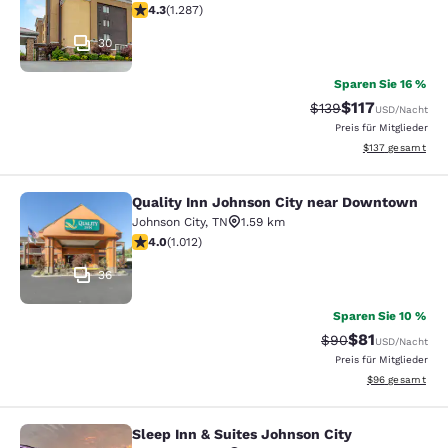
4.26-Sterne-Bewertung. Hervorragend. 1287 Bewertun
4.3
(
1.287
)
30
Sparen Sie 16 %
$117
Durchgestrichener P
Vergünstigter Pr
$139
USD
/Nacht
Preis für Mitglieder
Geschätzte Gesam
$137
gesamt
Quality Inn Johnson City near Downtown
Quality Inn Johnson City near Dow
Johnson City
,
TN
1.59 km
3.95-Sterne-Bewertung. Gut. 1012 Bewertungen
4.0
(
1.012
)
36
Sparen Sie 10 %
$81
Durchgestrichener
Vergünstigter P
$90
USD
/Nacht
Preis für Mitglieder
Geschätzte Gesa
$96
gesamt
Sleep Inn & Suites Johnson City
Sleep Inn & Suites Johnson City