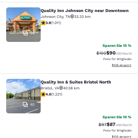
Quality Inn Johnson City near Downtown
Quality Inn Johnson City near Dow
Johnson City
,
TN
33.33 km
3.94-Sterne-Bewertung. Gut. 1011 Bewertungen
3.9
(
1.011
)
36
Sparen Sie 10 %
$90
Durchgestrichener P
Vergünstigter P
$100
USD
/Nacht
Preis für Mitglieder
Geschätzte Gesam
$106
gesamt
Quality Inn & Suites Bristol North
Quality Inn & Suites Bristol North
Bristol
,
VA
40.58 km
4.03-Sterne-Bewertung. Sehr gut. 1221 Bewertungen
4.0
(
1.221
)
40
Sparen Sie 10 %
$87
Durchgestrichener 
Vergünstigter P
$97
USD
/Nacht
Preis für Mitglieder
Geschätzte Gesam
$105
gesamt