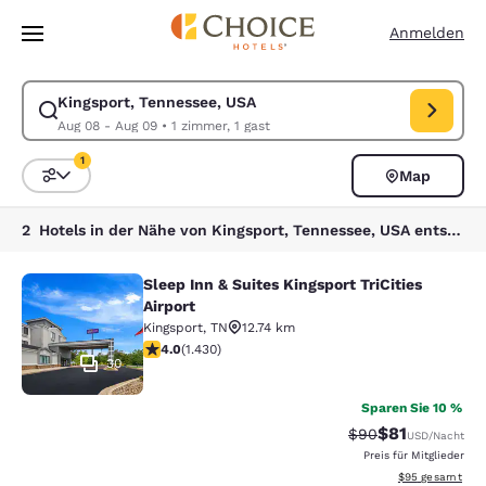
Ladevorgang abgeschlossen
Weiter Zu Hauptinhalt
Anmelden
Kingsport, Tennessee, USA
Suche für Kingsport, Tennessee, USA ändern. Check-in-Datum Aug 08,
Aug 08 - Aug 09
•
1 zimmer, 1 gast
1
Map
Sortieren und Filtern,
1 Filter aktuell ausgewählt
2 Hotels in der Nähe von Kingsport, Tennessee, USA entsprechen Ihren Filtern
Sleep Inn & Suites Kingsport TriCities
Sleep Inn & Suites Kingsport TriCitie
Airport
Kingsport
,
TN
12.74 km
4.03-Sterne-Bewertung. Sehr gut. 1430 Bewertungen
4.0
(
1.430
)
30
Sparen Sie 10 %
$81
Durchgestrichener
Vergünstigter P
$90
USD
/Nacht
Preis für Mitglieder
Geschätzte Gesa
$95
gesamt