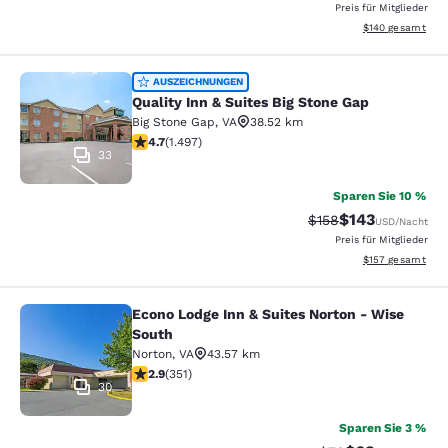
Preis für Mitglieder
Geschätzte Gesam
$140
gesamt
Quality Inn & Suites Big Stone Gap
AUSZEICHNUNGEN
Quality Inn & Suites Big Stone Gap
Big Stone Gap
,
VA
38.52 km
4.72-Sterne-Bewertung. Außergewöhnlich. 1497 Bewer
4.7
(
1.497
)
33
Sparen Sie 10 %
$143
Durchgestrichener P
Vergünstigter Pr
$158
USD
/Nacht
Preis für Mitglieder
Geschätzte Gesam
$157
gesamt
Econo Lodge Inn & Suites Norton - Wise
Econo Lodge Inn & Suites Norton - 
South
Norton
,
VA
43.57 km
2.93-Sterne-Bewertung. Mittelmäßig. 351 Bewertungen
2.9
(
351
)
30
Sparen Sie 3 %