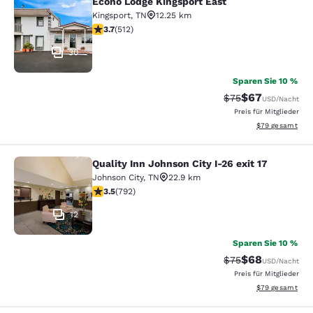
Econo Lodge Kingsport East
Econo Lodge Kingsport East
Kingsport
,
TN
12.25 km
3.68-Sterne-Bewertung. Gut. 512 Bewertungen
3.7
(
512
)
30
Sparen Sie 10 %
$67
Durchgestrichener 
Vergünstigter P
$75
USD
/Nacht
Preis für Mitglieder
Geschätzte Gesa
$79
gesamt
Quality Inn Johnson City I-26 exit 17
Quality Inn Johnson City I-26 exit 1
Johnson City
,
TN
22.9 km
3.54-Sterne-Bewertung. Gut. 792 Bewertungen
3.5
(
792
)
12
Sparen Sie 10 %
$68
Durchgestrichener 
Vergünstigter P
$75
USD
/Nacht
Preis für Mitglieder
Geschätzte Gesa
$79
gesamt