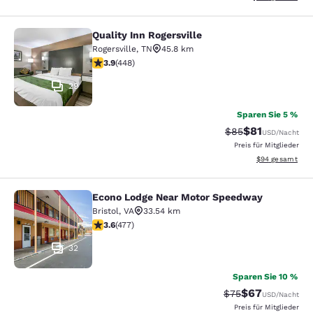
Quality Inn Rogersville
Quality Inn Rogersville
Rogersville
,
TN
45.8 km
3.9-Sterne-Bewertung. Gut. 448 Bewertungen
3.9
(
448
)
29
Sparen Sie 5 %
$81
Durchgestrichener
Vergünstigter P
$85
USD
/Nacht
Preis für Mitglieder
Geschätzte Gesa
$94
gesamt
Econo Lodge Near Motor Speedway
Econo Lodge Near Motor Speedway
Bristol
,
VA
33.54 km
3.56-Sterne-Bewertung. Gut. 477 Bewertungen
3.6
(
477
)
32
Sparen Sie 10 %
$67
Durchgestrichener 
Vergünstigter P
$75
USD
/Nacht
Preis für Mitglieder