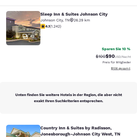
Sleep Inn & Suites Johnson City
Sleep Inn & Suites Johnson City
Johnson City
,
TN
26.29 km
4.08-Sterne-Bewertung. Sehr gut. 1242 Bewertungen
4.1
(
1.242
)
43
Sparen Sie 10 %
$90
Durchgestrichener P
Vergünstigter P
$100
USD
/Nacht
Preis für Mitglieder
Geschätzte Gesam
$106
gesamt
Unten finden Sie weitere Hotels in der Region, die aber nicht
exakt Ihren Suchkriterien entsprechen.
Country Inn & Suites by Radisson,
Country Inn & Suites by Radisson, 
Jonesborough-Johnson City West, TN