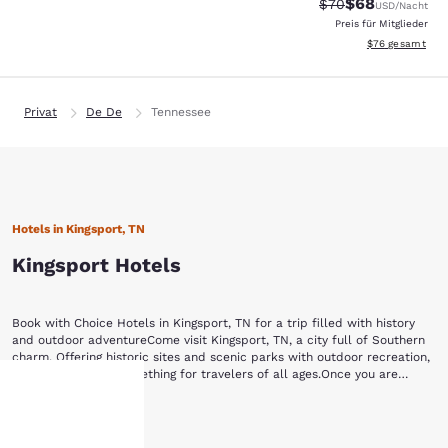
$68
Durchgestrichener 
Vergünstigter P
$70
USD
/Nacht
Preis für Mitglieder
Geschätzte Gesa
$76
gesamt
Privat
De De
Tennessee
Hotels in Kingsport, TN
Kingsport Hotels
Book with Choice Hotels in Kingsport, TN for a trip filled with history
and outdoor adventureCome visit Kingsport, TN, a city full of Southern
charm. Offering historic sites and scenic parks with outdoor recreation,
this city truly has something for travelers of all ages.Once you are
settled into one of our Kingsport, TN hotels, enjoy these popular
For outdoor adventure, look no further than Bays Mountain Park and
attractions:Bays Mountain Park and Planetarium Warriors' Path State
Mehr anzeigen
Planetarium. The 3,500-acre nature preserve features hiking trails, a
Park Netherland InnExchange PlaceAllandale Mansion Cattails at
hre
lake, a zip line, a ropes course and several wild animal habitats. After
Meadowview