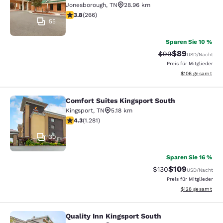
Jonesborough
,
TN
28.96 km
3.75-Sterne-Bewertung. Gut. 266 Bewertungen
3.8
(
266
)
55
Sparen Sie 10 %
$89
Durchgestrichener 
Vergünstigter P
$99
USD
/Nacht
Preis für Mitglieder
Geschätzte Gesam
$106
gesamt
Comfort Suites Kingsport South
Comfort Suites Kingsport South
Kingsport
,
TN
5.18 km
4.26-Sterne-Bewertung. Hervorragend. 1281 Bewertun
4.3
(
1.281
)
30
Sparen Sie 16 %
$109
Durchgestrichener P
Vergünstigter Pr
$130
USD
/Nacht
Preis für Mitglieder
Geschätzte Gesam
$128
gesamt
Quality Inn Kingsport South
Quality Inn Kingsport South