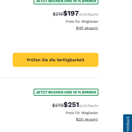
JETZT BUCHEN UND 10 % SPAREN
$197
Durchgestrichener Preis:
Vergünstigter Preis:
$219
AUD
/Nacht
Preis für Mitglieder
Geschätzte Gesamtdetails anzei
$197
gesamt
Prüfen Sie die Verfügbarkeit
JETZT BUCHEN UND 10 % SPAREN
$251
Durchgestrichener Preis:
Vergünstigter Preis:
$279
AUD
/Nacht
Preis für Mitglieder
Geschätzte Gesamtdetails anzei
$251
gesamt