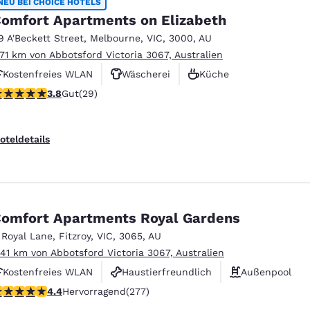
NEU BEI CHOICE HOTELS
omfort Apartments on Elizabeth
9 A'Beckett Street
,
Melbourne
,
VIC
,
3000
,
AU
.71 km von Abbotsford Victoria 3067, Australien
Kostenfreies WLAN
Wäscherei
Küche
.79-Sterne-Bewertung. Gut. 29 Bewertungen
3.8
Gut
(29)
oteldetails
omfort Apartments Royal Gardens
 Royal Lane
,
Fitzroy
,
VIC
,
3065
,
AU
.41 km von Abbotsford Victoria 3067, Australien
Kostenfreies WLAN
Haustierfreundlich
Außenpool
.44-Sterne-Bewertung. Hervorragend. 277 Bewertungen
4.4
Hervorragend
(277)