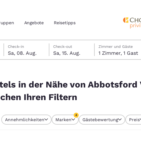
ruppen
Angebote
Reisetipps
Samstag, 8. August
Samstag, 15. August
Samstag, 15. August Check-out-Datum ausgewählt
Samstag, 8. August Check-in-Datum ausgewählt
Check-in
Check-out
Zimmer und Gäste
Sa, 08. Aug.
Sa, 15. Aug.
1 Zimmer, 1 Gast
n und Standort
nd
otsford Victoria 3067, Australien entsprechen Ihren Filtern
Ihre bevorzugte Sprache aus
tels in der Nähe von Abbotsford 
amerika
chen Ihren Filtern
tes
Estados Unidos
América Lat
Español
Español
4
Annehmlichkeiten
Marken
Gästebewertung
Preis
atina
Latin America
Canada
 aktuell ausgewählt
English
English
4 Filter aktuell ausgewählt