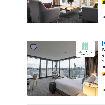
5
H
M
6
3
4
H