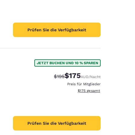
Prüfen Sie die Verfügbarkeit
JETZT BUCHEN UND 10 % SPAREN
$175
Durchgestrichener Preis:
Vergünstigter Preis:
$195
AUD
/Nacht
Preis für Mitglieder
Geschätzte Gesamtdetails anzei
$175
gesamt
Prüfen Sie die Verfügbarkeit