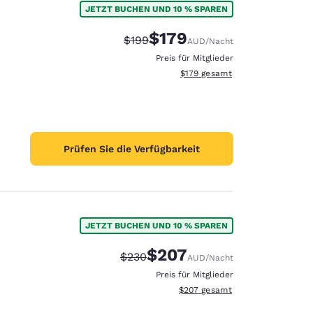
JETZT BUCHEN UND 10 % SPAREN
$179
Durchgestrichener Preis:
Vergünstigter Preis:
$199
AUD
/Nacht
Preis für Mitglieder
Geschätzte Gesamtdetails anzei
$179
gesamt
Prüfen Sie die Verfügbarkeit
JETZT BUCHEN UND 10 % SPAREN
$207
Durchgestrichener Preis:
Vergünstigter Preis:
$230
AUD
/Nacht
d
Preis für Mitglieder
Geschätzte Gesamtdetails anzei
$207
gesamt