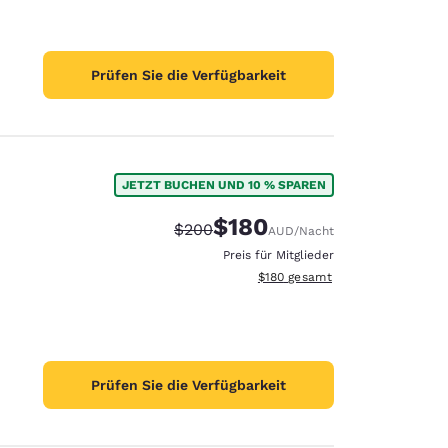
Prüfen Sie die Verfügbarkeit
JETZT BUCHEN UND 10 % SPAREN
$180
Durchgestrichener Preis:
Vergünstigter Preis:
$200
AUD
/Nacht
Preis für Mitglieder
Geschätzte Gesamtdetails anzei
$180
gesamt
Prüfen Sie die Verfügbarkeit