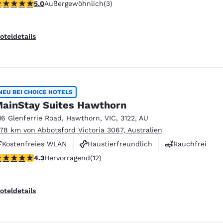
-Sterne-Bewertung. Außergewöhnlich. 3 Bewertungen
5.0
Außergewöhnlich
(3)
oteldetails
NEU BEI CHOICE HOTELS
ainStay Suites Hawthorn
16 Glenferrie Road
,
Hawthorn
,
VIC
,
3122
,
AU
.78 km von Abbotsford Victoria 3067, Australien
Kostenfreies WLAN
Haustierfreundlich
Rauchfrei
.25-Sterne-Bewertung. Hervorragend. 12 Bewertungen
4.3
Hervorragend
(12)
oteldetails