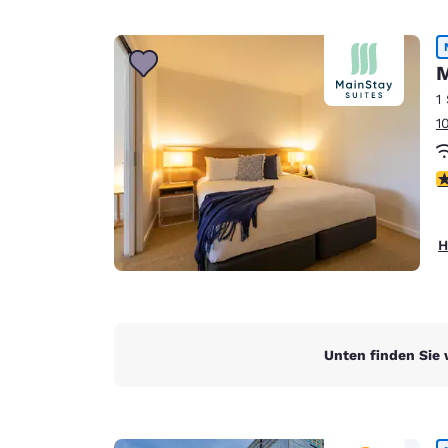
M
1
1
4
H
Unten finden Sie 