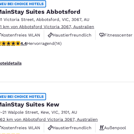
México
Mexico
NEU BEI CHOICE HOTELS
Español
English
ainStay Suites Abbotsford
11 Victoria Street
,
Abbotsford
,
VIC
,
3067
,
AU
.11 km von Abbotsford Victoria 3067, Australien
nd
Germany
España
Kostenfreies WLAN
Haustierfreundlich
Fitnesscenter
English
Español
.43-Sterne-Bewertung. Hervorragend. 14 Bewertungen
4.4
Hervorragend
(14)
France
France
Français
English
oteldetails
Italia
Italy
Italiano
English
ngdom
NEU BEI CHOICE HOTELS
ainStay Suites Kew
9-21 Walpole Street
,
Kew
,
VIC
,
3101
,
AU
India
New Zealan
.62 km von Abbotsford Victoria 3067, Australien
English
English
Kostenfreies WLAN
Haustierfreundlich
Außenpool