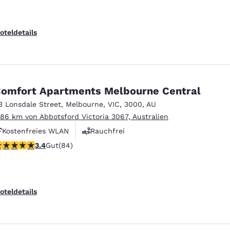
oteldetails
omfort Apartments Melbourne Central
3 Lonsdale Street
,
Melbourne
,
VIC
,
3000
,
AU
.86 km von Abbotsford Victoria 3067, Australien
Kostenfreies WLAN
Rauchfrei
.4-Sterne-Bewertung. Gut. 84 Bewertungen
3.4
Gut
(84)
oteldetails