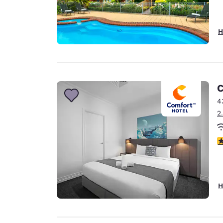
H
C
4
2
3
H