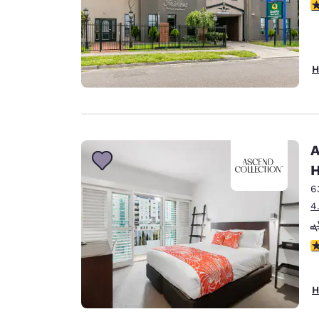
2
H
A
H
6
4
4
H