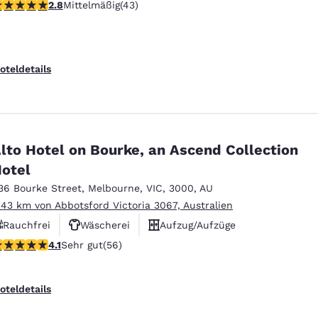
.81-Sterne-Bewertung. Mittelmäßig. 43 Bewertungen
2.8
Mittelmäßig
(43)
Raum für Meetings
oteldetails
lto Hotel on Bourke, an Ascend Collection
otel
36 Bourke Street
,
Melbourne
,
VIC
,
3000
,
AU
.43 km von Abbotsford Victoria 3067, Australien
Rauchfrei
Wäscherei
Aufzug/Aufzüge
.09-Sterne-Bewertung. Sehr gut. 56 Bewertungen
4.1
Sehr gut
(56)
oteldetails