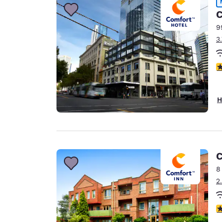
C
9
3
3
H
C
8
2
4