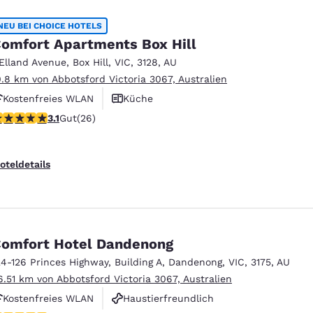
NEU BEI CHOICE HOTELS
omfort Apartments Box Hill
 Elland Avenue
,
Box Hill
,
VIC
,
3128
,
AU
0.8 km von Abbotsford Victoria 3067, Australien
Kostenfreies WLAN
Küche
.12-Sterne-Bewertung. Gut. 26 Bewertungen
3.1
Gut
(26)
oteldetails
omfort Hotel Dandenong
24-126 Princes Highway
,
Building A
,
Dandenong
,
VIC
,
3175
,
AU
6.51 km von Abbotsford Victoria 3067, Australien
Kostenfreies WLAN
Haustierfreundlich