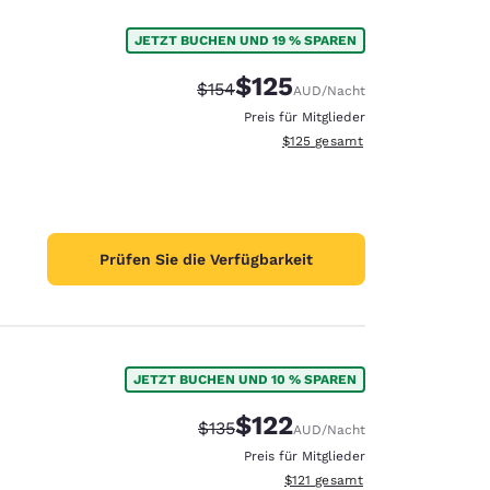
JETZT BUCHEN UND 19 % SPAREN
$125
Durchgestrichener Preis:
Vergünstigter Preis:
$154
AUD
/Nacht
Preis für Mitglieder
Geschätzte Gesamtdetails anzei
$125
gesamt
Prüfen Sie die Verfügbarkeit
JETZT BUCHEN UND 10 % SPAREN
$122
Durchgestrichener Preis:
Vergünstigter Preis:
$135
AUD
/Nacht
Preis für Mitglieder
Geschätzte Gesamtdetails anze
$121
gesamt