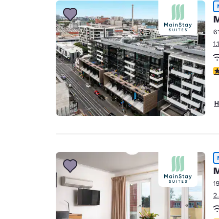
Canada
Français
M
Europa
6
1
Deutschla
Deutsch
4
Spain
English
H
Ireland
English
United Ki
English
M
Asien-Pazifik
1
Australia
2
English