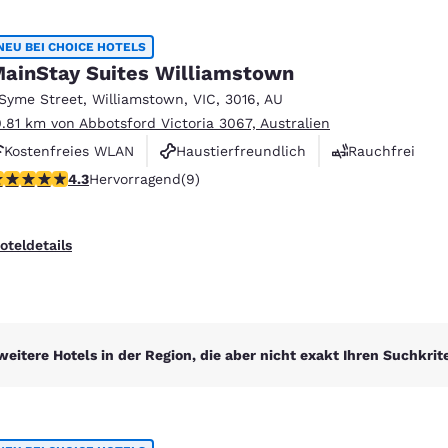
NEU BEI CHOICE HOTELS
ainStay Suites Williamstown
 Syme Street
,
Williamstown
,
VIC
,
3016
,
AU
0.81 km von Abbotsford Victoria 3067, Australien
Kostenfreies WLAN
Haustierfreundlich
Rauchfrei
.33-Sterne-Bewertung. Hervorragend. 9 Bewertungen
4.3
Hervorragend
(9)
oteldetails
weitere Hotels in der Region, die aber nicht exakt Ihren Suchkrit