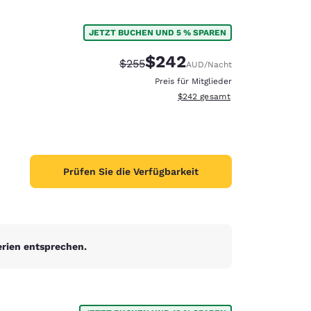
JETZT BUCHEN UND 5 % SPAREN
$242
Durchgestrichener Preis:
Vergünstigter Preis:
$255
AUD
/Nacht
Preis für Mitglieder
Geschätzte Gesamtdetails anzei
$242
gesamt
Prüfen Sie die Verfügbarkeit
erien entsprechen.