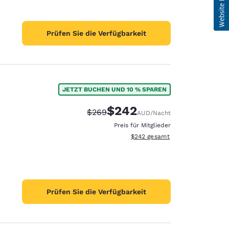
Prüfen Sie die Verfügbarkeit
JETZT BUCHEN UND 10 % SPAREN
$242
Durchgestrichener Preis:
Vergünstigter Preis:
$269
AUD
/Nacht
Preis für Mitglieder
Geschätzte Gesamtdetails anzei
$242
gesamt
Prüfen Sie die Verfügbarkeit