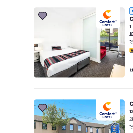
C
1
1
3
H
C
1
2