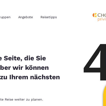
ruppen
Angebote
Reisetipps
ieren
Alle Cookies ablehnen
Cookie-Ein
n und Standort
nd
 Seite, die Sie
Ihre bevorzugte Sprache aus
aber wir können
amerika
 zu Ihrem nächsten
tes
Estados Unidos
América Lat
Español
Español
atina
Latin America
Canada
English
English
te Reise weiter zu planen.