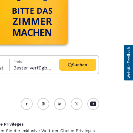
Preis
Suchen
 Gast
Bester verfügbarer Preis
d
e Privileges
en Sie die exklusive Welt der Choice Privileges –