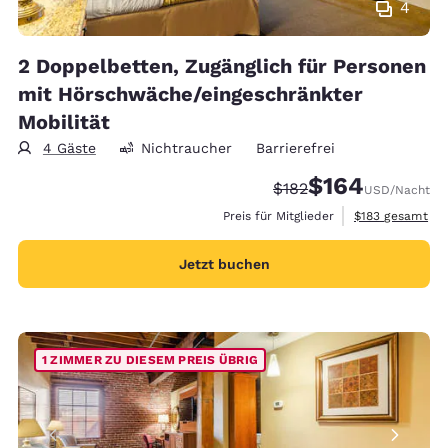
4
2 Doppelbetten, Zugänglich für Personen
mit Hörschwäche/eingeschränkter
Mobilität
4 Gäste
Nichtraucher
Barrierefrei
$164
Durchgestrichener Pre
Vergünstigter Prei
$182
USD
/Nacht
Geschätzte Gesa
Preis für Mitglieder
$183
gesamt
Jetzt buchen
1 ZIMMER ZU DIESEM PREIS ÜBRIG