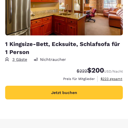
1 Kingsize-Bett, Ecksuite, Schlafsofa für
1 Person
3 Gäste
Nichtraucher
$200
Durchgestrichener Prei
Vergünstigter Prei
$222
USD
/Nacht
Geschätzte Gesa
Preis für Mitglieder
$223
gesamt
Jetzt buchen