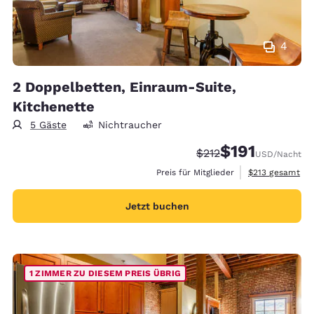
4
2 Doppelbetten, Einraum-Suite,
Kitchenette
5 Gäste
Nichtraucher
$191
Durchgestrichener Pr
Vergünstigter Pre
$212
USD
/Nacht
Geschätzte Gesa
Preis für Mitglieder
$213
gesamt
Jetzt buchen
1 ZIMMER ZU DIESEM PREIS ÜBRIG