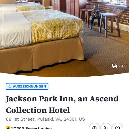
34
AUSZEICHNUNGEN
Jackson Park Inn, an Ascend
Collection Hotel
68 1st Street
,
Pulaski
,
VA
,
24301
,
US
4.68-Sterne-Bewertung. Außergewöhnlich.
4.7
300 Bewertungen