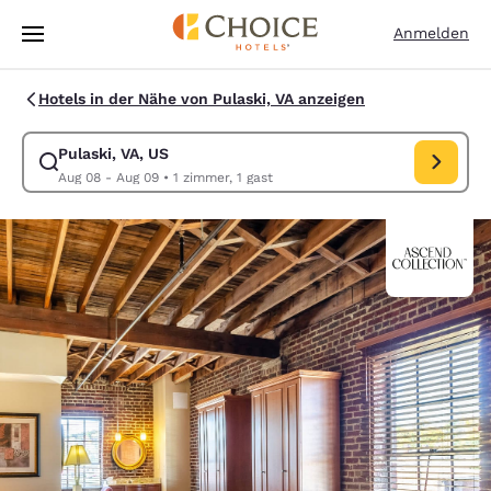
Ladevorgang abgeschlossen
Weiter Zu Hauptinhalt
Anmelden
Hotels in der Nähe von Pulaski, VA anzeigen
Pulaski, VA, US
Suche für Pulaski, VA, US ändern. Check-in-Datum Aug 08, Check-out-
Aug 08 - Aug 09
•
1 zimmer, 1 gast