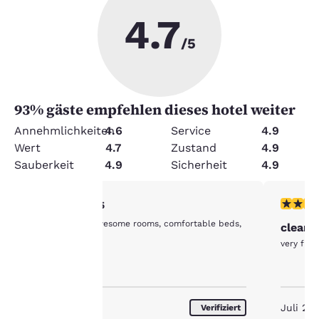
4.7
/5
93
% gäste empfehlen dieses hotel weiter
Annehmlichkeiten
4.6
Service
4.9
Wert
4.7
Zustand
4.9
Sauberkeit
4.9
Sicherheit
4.9
5-Sterne-Bewertung. Außergewöhnlich. 1 Bewertung
5-Sterne
5/5
Friendly staff, awesome rooms, comfortable beds,
clean 
hre
and a bit unique.
very frie
rivatsphäre
st uns
August 2026
Juli 20
Verifiziert