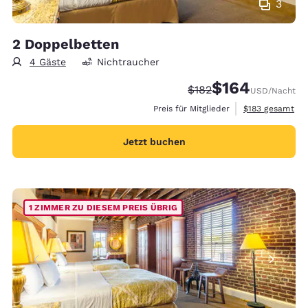
3
2 Doppelbetten
4 Gäste
Nichtraucher
$164
Durchgestrichener Pre
Vergünstigter Prei
$182
USD
/Nacht
Geschätzte Gesa
Preis für Mitglieder
$183
gesamt
Jetzt buchen
1 ZIMMER ZU DIESEM PREIS ÜBRIG