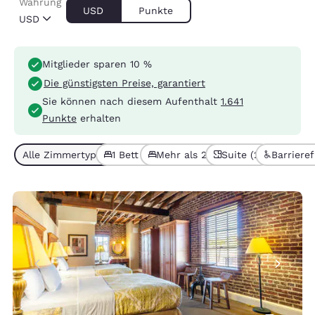
Währung
USD
Punkte
USD
Mitglieder sparen 10 %
Die günstigsten Preise, garantiert
Sie können nach diesem Aufenthalt
1.641
Punkte
erhalten
Alle Zimmertypen (4)
1 Bett (1)
Mehr als 2 Betten (3)
Suite (2)
Barrierefr