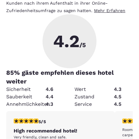
Kunden nach ihrem Aufenthalt in ihrer Online-
Zufriedenheitsumfrage zu sagen hatten.
Mehr Erfahren
4.2
/5
85
% gäste empfehlen dieses hotel
weiter
Sicherheit
4.6
Wert
4.3
Sauberkeit
4.4
Zustand
4.5
Annehmlichkeiten
4.3
Service
4.5
5-Sterne-Bewertung. Außergewöhnlich. 1 Bewertung
3-Sterne
5/5
Room sti
High recommended hotel!
carpets 
Very friendly, clean and safe.