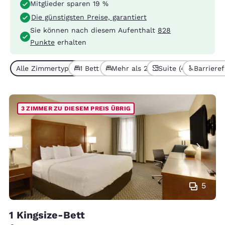
Mitglieder sparen 19 %
Die günstigsten Preise, garantiert
Sie können nach diesem Aufenthalt
828
Punkte
erhalten
Alle Zimmertypen (6)
1 Bett (3)
Mehr als 2 Betten (3)
Suite (4)
Barrierefr
3 ZIMMER ZU DIESEM PREIS ÜBRIG
5
1 Kingsize-Bett