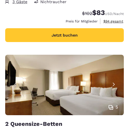
3 Gäste
Nichtraucher
$83
Durchgestrichener Pr
Vergünstigter Pr
$102
USD
/Nacht
Geschätzte Ges
Preis für Mitglieder
$94
gesamt
Jetzt buchen
5
2 Queensize-Betten