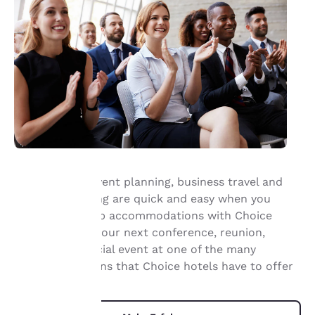
Group travel, event planning, business travel and
meeting planning are quick and easy when you
hre
book your group accommodations with Choice
Hotels®. Have your next conference, reunion,
rivatsphäre
meeting or special event at one of the many
st uns
meeting locations that Choice hotels have to offer
ichtig.