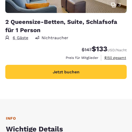
3
2 Queensize-Betten, Suite, Schlafsofa
für 1 Person
6 Gäste
Nichtraucher
$133
Durchgestrichener Pre
Vergünstigter Prei
$147
USD
/Nacht
Geschätzte Gesa
Preis für Mitglieder
$150
gesamt
Jetzt buchen
INFO
Wichtige Details