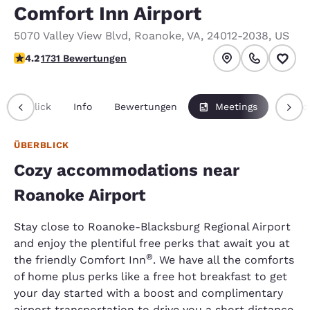
Comfort Inn Airport
5070 Valley View Blvd
,
Roanoke
,
VA
,
24012-2038
,
US
4.24-Sterne-Bewertung. Hervorragend.
4.2
1731 Bewertungen
Überblick
Info
Bewertungen
Meetings
Pausc
ÜBERBLICK
Cozy accommodations near
Roanoke Airport
Stay close to Roanoke-Blacksburg Regional Airport
and enjoy the plentiful free perks that await you at
®
the friendly Comfort Inn
. We have all the comforts
of home plus perks like a free hot breakfast to get
your day started with a boost and complimentary
airport transportation to drive you a short distance