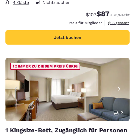
4 Gäste
Nichtraucher
$87
Durchgestrichener Pr
Vergünstigter Pr
$107
USD
/Nacht
Geschätzte Ges
Preis für Mitglieder
$98
gesamt
Jetzt buchen
1 ZIMMER ZU DIESEM PREIS ÜBRIG
3
1 Kingsize-Bett, Zugänglich für Personen