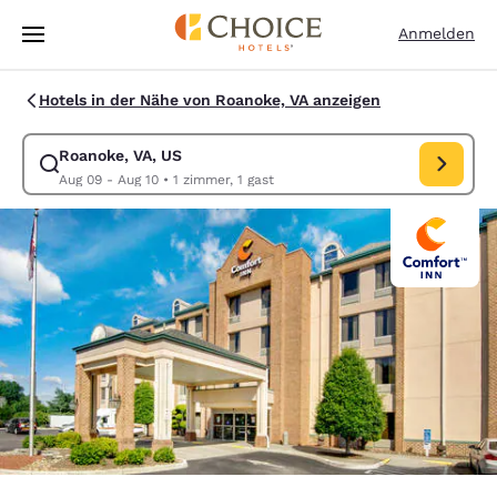
Ladevorgang abgeschlossen
Weiter Zu Hauptinhalt
Anmelden
Hotels in der Nähe von Roanoke, VA anzeigen
Roanoke, VA, US
Suche für Roanoke, VA, US ändern. Check-in-Datum Aug 09, Check-out
Aug 09 - Aug 10
•
1 zimmer, 1 gast