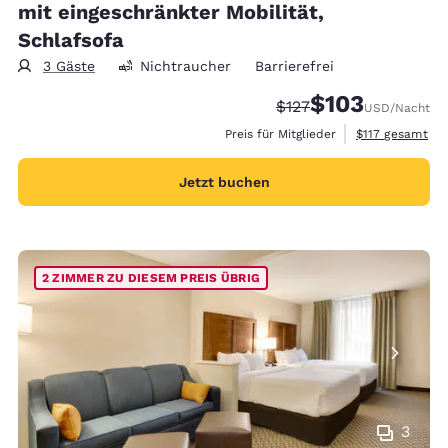
mit eingeschränkter Mobilität,
Schlafsofa
3 Gäste
Nichtraucher
Barrierefrei
$103
Durchgestrichener Pre
Vergünstigter Prei
$127
USD
/Nacht
Geschätzte Ges
Preis für Mitglieder
$117
gesamt
Jetzt buchen
2 ZIMMER ZU DIESEM PREIS ÜBRIG
3