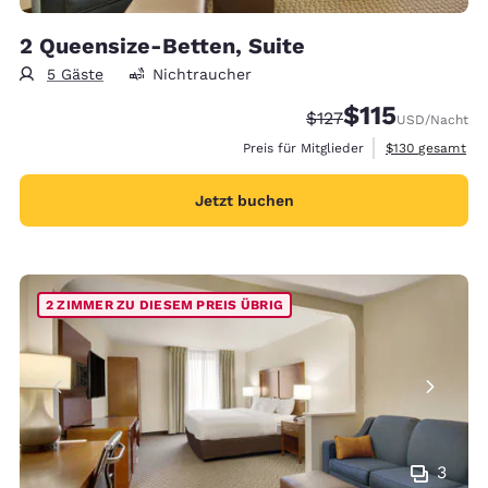
2 Queensize-Betten, Suite
5 Gäste
Nichtraucher
$115
Durchgestrichener Pr
Vergünstigter Pre
$127
USD
/Nacht
Geschätzte Gesa
Preis für Mitglieder
$130
gesamt
Jetzt buchen
2 ZIMMER ZU DIESEM PREIS ÜBRIG
3