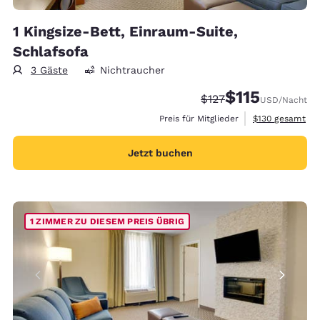
1 Kingsize-Bett, Einraum-Suite,
Schlafsofa
3 Gäste
Nichtraucher
$115
Durchgestrichener Pr
Vergünstigter Pre
$127
USD
/Nacht
Geschätzte Gesa
Preis für Mitglieder
$130
gesamt
Jetzt buchen
1 ZIMMER ZU DIESEM PREIS ÜBRIG