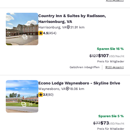
Country Inn & Suites by Radisson,
Country Inn & Suites by Radisson, H
Harrisonburg, VA
Harrisonburg
,
VA
31.91 km
4.5-Sterne-Bewertung. Hervorragend. 454 Bewertung
4.5
(
454
)
11
Sparen Sie 16 %
$107
Durchgestrichener P
Vergünstigter Pr
$127
USD
/Nacht
Preis für Mitglieder
Geschätzte Gesam
Gebühren inbegriffen
$120
gesamt
Econo Lodge Waynesboro - Skyline Drive
Econo Lodge Waynesboro - Skyline 
Waynesboro
,
VA
18.06 km
3.11-Sterne-Bewertung. Gut. 80 Bewertungen
3.1
(
80
)
26
Sparen Sie 5 %
$73
Durchgestrichener
Vergünstigter P
$77
USD
/Nacht
Preis für Mitglieder