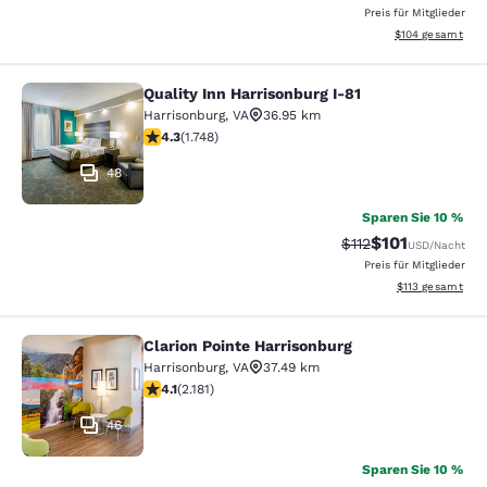
Preis für Mitglieder
Geschätzte Gesam
$104
gesamt
Quality Inn Harrisonburg I-81
Quality Inn Harrisonburg I-81
Harrisonburg
,
VA
36.95 km
4.27-Sterne-Bewertung. Hervorragend. 1748 Bewertun
4.3
(
1.748
)
48
Sparen Sie 10 %
$101
Durchgestrichener 
Vergünstigter Pr
$112
USD
/Nacht
Preis für Mitglieder
Geschätzte Gesa
$113
gesamt
Clarion Pointe Harrisonburg
Clarion Pointe Harrisonburg
Harrisonburg
,
VA
37.49 km
4.12-Sterne-Bewertung. Sehr gut. 2181 Bewertungen
4.1
(
2.181
)
46
Sparen Sie 10 %