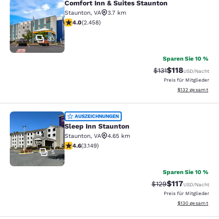
Comfort Inn & Suites Staunton
Comfort Inn & Suites Staunton
Staunton
,
VA
3.7 km
3.96-Sterne-Bewertung. Gut. 2458 Bewertungen
4.0
(
2.458
)
33
Sparen Sie 10 %
$118
Durchgestrichener 
Vergünstigter Pr
$131
USD
/Nacht
Preis für Mitglieder
Geschätzte Gesam
$132
gesamt
Sleep Inn Staunton
AUSZEICHNUNGEN
Sleep Inn Staunton
Staunton
,
VA
4.65 km
4.57-Sterne-Bewertung. Hervorragend. 3149 Bewertun
4.6
(
3.149
)
5
Sparen Sie 10 %
$117
Durchgestrichener P
Vergünstigter Pr
$129
USD
/Nacht
Preis für Mitglieder
Geschätzte Gesam
$130
gesamt