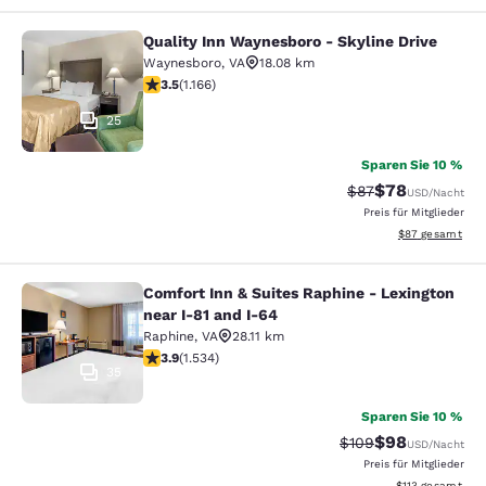
Quality Inn Waynesboro - Skyline Drive
Quality Inn Waynesboro - Skyline Dr
Waynesboro
,
VA
18.08 km
3.49-Sterne-Bewertung. Gut. 1166 Bewertungen
3.5
(
1.166
)
25
Sparen Sie 10 %
$78
Durchgestrichener 
Vergünstigter P
$87
USD
/Nacht
Preis für Mitglieder
Geschätzte Gesa
$87
gesamt
Comfort Inn & Suites Raphine - Lexington
Comfort Inn & Suites Raphine - Lexi
near I-81 and I-64
Raphine
,
VA
28.11 km
3.93-Sterne-Bewertung. Gut. 1534 Bewertungen
3.9
(
1.534
)
35
Sparen Sie 10 %
$98
Durchgestrichener P
Vergünstigter P
$109
USD
/Nacht
Preis für Mitglieder
Geschätzte Gesa
$113
gesamt