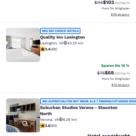
$103
Durchgestrichener P
Vergünstigter Pr
$114
USD
/Nacht
Preis für Mitglieder
Geschätzte Gesa
$116
gesamt
Quality Inn Lexington
NEU BEI CHOICE HOTELS
Quality Inn Lexington
Lexington
,
VA
43.25 km
3.38-Sterne-Bewertung. Gut. 68 Bewertungen
3.4
(
68
)
40
Sparen Sie 10 %
$68
Durchgestrichener 
Vergünstigter P
$75
USD
/Nacht
Preis für Mitglieder
Geschätzte Gesa
$78
gesamt
Suburban Studios Verona - Staunto
BEI AUFENTHALTEN MIT MEHR ALS 7 ÜBERNACHTUNGEN SPA
Suburban Studios Verona - Staunton
North
Verona
,
VA
8.28 km
30
3.64-Sterne-Bewertung. Gut. 80 Bewertungen
3.6
(
80
)
Hotel ausgebucht