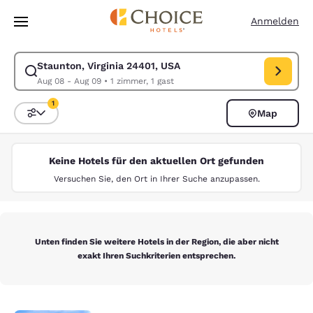
Ladevorgang abgeschlossen
Weiter Zu Hauptinhalt
Anmelden
Staunton, Virginia 24401, USA
Suche für Staunton, Virginia 24401, USA ändern. Check-in-Datum Aug 
Aug 08 - Aug 09
•
1 zimmer, 1 gast
1
Map
Sortieren und Filtern,
1 Filter aktuell ausgewählt
Keine Hotels für den aktuellen Ort gefunden
Versuchen Sie, den Ort in Ihrer Suche anzupassen.
Unten finden Sie weitere Hotels in der Region, die aber nicht
exakt Ihren Suchkriterien entsprechen.