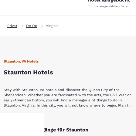
für Ihre ausgewählten Daten
Privat
De De
Virginia
Staunton, VA Hotels
Staunton Hotels
Stay with Staunton, VA hotels and discover the Queen City of the
Shenandoah. Whether you are fascinated with the arts, the Civil War or
early-American history, you will find a menagerie of things to do in
Staunton, Virginia. In this city, you will not know where to begin. Plan to
stay a while with Choice Hotels in Staunton, VA.
Begin your Staunton vacation by touring a piece of yesterday at the
Mehr anzeigen
Frontier Culture Museum of Virginia. The living exhibits of this museum
allow visitors to explore the history and lifestyle of America's earliest
Andere Suchvorgänge für Staunton
settlers. You can also discover how other cultures contributed to