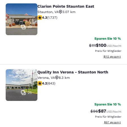
Clarion Pointe Staunton East
Clarion Pointe Staunton East
Staunton
,
VA
3.07 km
4.3-Sterne-Bewertung. Hervorragend. 1737 Bewertung
4.3
(
1.737
)
30
Sparen Sie 10 %
$100
Durchgestrichener 
Vergünstigter Pr
$111
USD
/Nacht
Preis für Mitglieder
Geschätzte Gesa
$112
gesamt
Quality Inn Verona - Staunton North
Quality Inn Verona - Staunton North
Verona
,
VA
8.3 km
4.24-Sterne-Bewertung. Hervorragend. 643 Bewertun
4.2
(
643
)
25
Sparen Sie 10 %
$87
Durchgestrichener 
Vergünstigter P
$96
USD
/Nacht
Preis für Mitglieder
Geschätzte Gesa
$97
gesamt