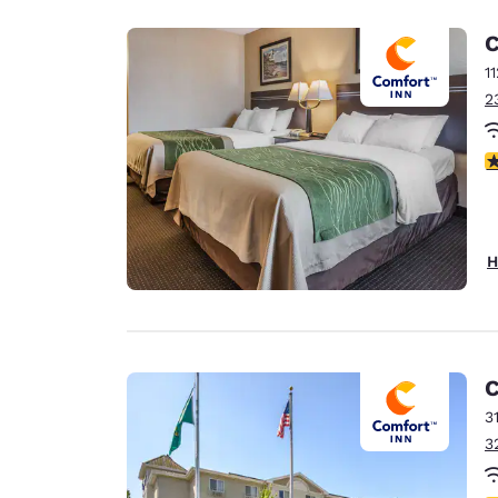
C
1
2
3
H
C
3
3