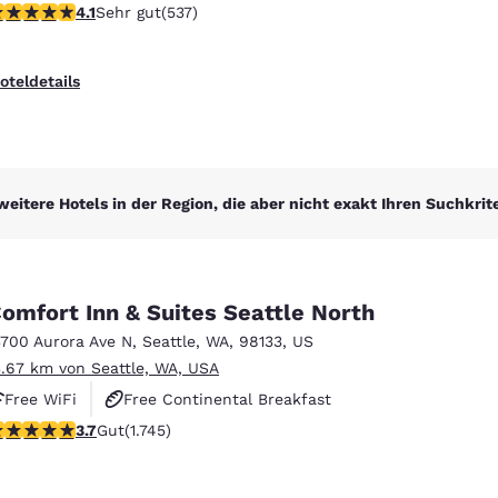
.09-Sterne-Bewertung. Sehr gut. 537 Bewertungen
4.1
Sehr gut
(537)
oteldetails
weitere Hotels in der Region, die aber nicht exakt Ihren Suchkrit
omfort Inn & Suites Seattle North
3700 Aurora Ave N
,
Seattle
,
WA
,
98133
,
US
3.67 km von Seattle, WA, USA
Free WiFi
Free Continental Breakfast
.74-Sterne-Bewertung. Gut. 1745 Bewertungen
3.7
Gut
(1.745)
Free Hot Breakfast