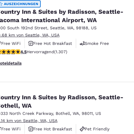
México
Mexico
AUSZEICHNUNGEN
Español
English
ountry Inn & Suites by Radisson, Seattle-
acoma International Airport, WA
100 South 192nd Street
,
Seattle
,
WA
,
98188
,
US
nd
Germany
España
9.68 km von Seattle, WA, USA
English
Español
Free WiFi
Free Hot Breakfast
Smoke Free
France
France
.45-Sterne-Bewertung. Hervorragend. 1307 Bewertungen
4.5
Hervorragend
(1.307)
Français
English
oteldetails
Italia
Italy
Italiano
English
ngdom
ountry Inn & Suites by Radisson, Seattle-
othell, WA
9333 North Creek Parkway
,
Bothell
,
WA
,
98011
,
US
India
New Zealan
1.14 km von Seattle, WA, USA
English
English
Free WiFi
Free Hot Breakfast
Pet Friendly