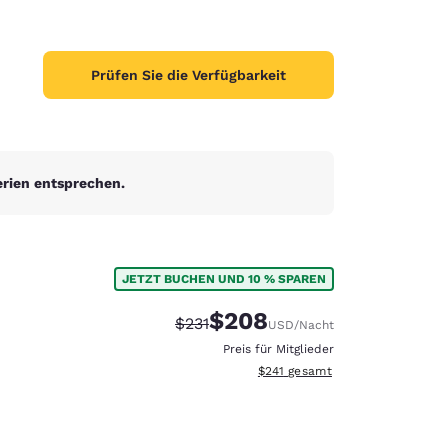
Prüfen Sie die Verfügbarkeit
erien entsprechen.
JETZT BUCHEN UND 10 % SPAREN
$208
Durchgestrichener Preis:
Vergünstigter Preis:
$231
USD
/Nacht
Preis für Mitglieder
Geschätzte Gesamtdetails anzei
$241
gesamt