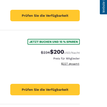
Prüfen Sie die Verfügbarkeit
JETZT BUCHEN UND 15 % SPAREN
$200
Durchgestrichener Preis:
Vergünstigter Preis:
$234
USD
/Nacht
Preis für Mitglieder
Geschätzte Gesamtdetails anzei
$227
gesamt
Prüfen Sie die Verfügbarkeit