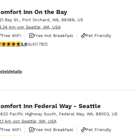
omfort Inn On the Bay
121 Bay St.
,
Port Orchard
,
WA
,
98366
,
US
3.34 km von Seattle, WA, USA
Free WiFi
Free Hot Breakfast
Pet Friendly
.94-Sterne-Bewertung. Gut. 1782 Bewertungen
3.9
Gut
(1.782)
oteldetails
omfort Inn Federal Way - Seattle
1622 Pacific Highway South
,
Federal Way
,
WA
,
98003
,
US
2.1 km von Seattle, WA, USA
Free WiFi
Free Hot Breakfast
Pet Friendly