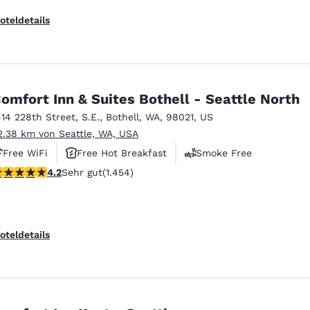
oteldetails
omfort Inn & Suites Bothell - Seattle North
414 228th Street, S.E.
,
Bothell
,
WA
,
98021
,
US
2.38 km von Seattle, WA, USA
Free WiFi
Free Hot Breakfast
Smoke Free
.17-Sterne-Bewertung. Sehr gut. 1454 Bewertungen
4.2
Sehr gut
(1.454)
oteldetails