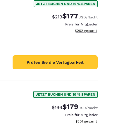
JETZT BUCHEN UND 19 % SPAREN
$177
Durchgestrichener Preis:
Vergünstigter Preis:
$219
USD
/Nacht
Preis für Mitglieder
Geschätzte Gesamtdetails anzei
$202
gesamt
Prüfen Sie die Verfügbarkeit
JETZT BUCHEN UND 10 % SPAREN
$179
Durchgestrichener Preis:
Vergünstigter Preis:
$199
USD
/Nacht
d
Preis für Mitglieder
Geschätzte Gesamtdetails anzei
$201
gesamt