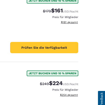
JETZT BUCHEN UND 10 % SPAREN
$161
Durchgestrichener Preis:
Vergünstigter Preis:
$179
USD
/Nacht
Preis für Mitglieder
Geschätzte Gesamtdetails anze
$181
gesamt
Prüfen Sie die Verfügbarkeit
JETZT BUCHEN UND 10 % SPAREN
$224
Durchgestrichener Preis:
Vergünstigter Preis:
$249
USD
/Nacht
Preis für Mitglieder
Geschätzte Gesamtdetails anzei
$254
gesamt