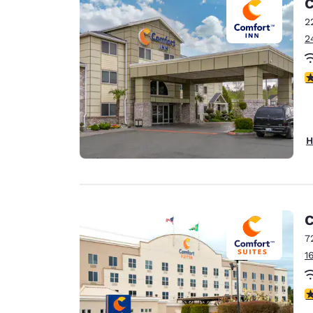
C
2
2
4
H
C
7
1
4