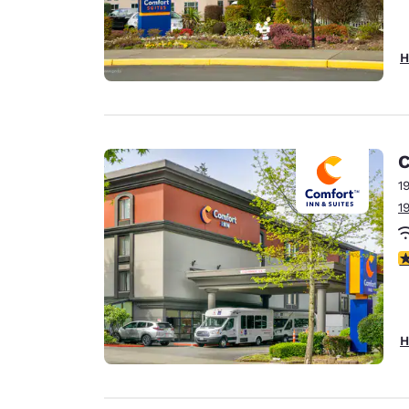
H
C
1
1
3
H