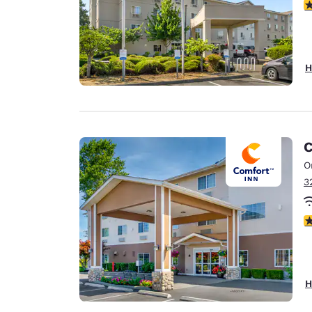
3
H
C
O
3
4
H