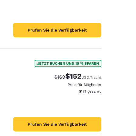
Prüfen Sie die Verfügbarkeit
JETZT BUCHEN UND 10 % SPAREN
$152
Durchgestrichener Preis:
Vergünstigter Preis:
$169
USD
/Nacht
Preis für Mitglieder
Geschätzte Gesamtdetails anze
$171
gesamt
Prüfen Sie die Verfügbarkeit