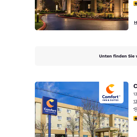
4
H
Unten finden Sie 
C
1
1
3