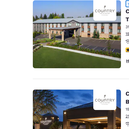
Canada
Français
C
Europa
T
3
Deutschla
1
Deutsch
Spain
4
English
H
Ireland
English
United Ki
English
C
Asien-Pazifik
B
1
Australia
2
English