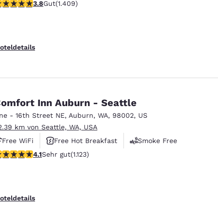
.78-Sterne-Bewertung. Gut. 1409 Bewertungen
3.8
Gut
(1.409)
oteldetails
omfort Inn Auburn - Seattle
ne - 16th Street NE
,
Auburn
,
WA
,
98002
,
US
2.39 km von Seattle, WA, USA
Free WiFi
Free Hot Breakfast
Smoke Free
.14-Sterne-Bewertung. Sehr gut. 1123 Bewertungen
4.1
Sehr gut
(1.123)
oteldetails