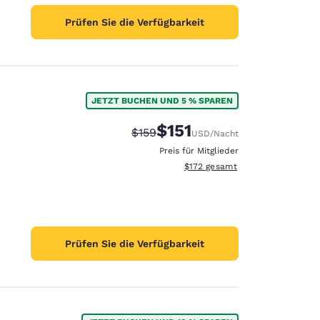
Prüfen Sie die Verfügbarkeit
JETZT BUCHEN UND 5 % SPAREN
$151
Durchgestrichener Preis:
Vergünstigter Preis:
$159
USD
/Nacht
Preis für Mitglieder
Geschätzte Gesamtdetails anzei
$172
gesamt
Prüfen Sie die Verfügbarkeit