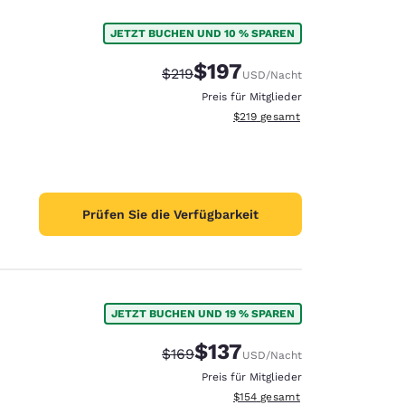
JETZT BUCHEN UND 10 % SPAREN
$197
Durchgestrichener Preis:
Vergünstigter Preis:
$219
USD
/Nacht
Preis für Mitglieder
Geschätzte Gesamtdetails anzei
$219
gesamt
Prüfen Sie die Verfügbarkeit
JETZT BUCHEN UND 19 % SPAREN
$137
Durchgestrichener Preis:
Vergünstigter Preis:
$169
USD
/Nacht
Preis für Mitglieder
Geschätzte Gesamtdetails anzei
$154
gesamt