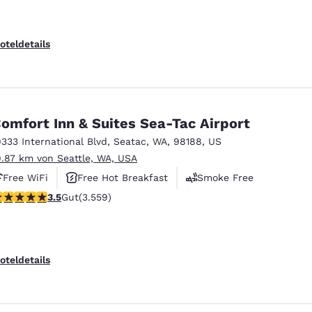
oteldetails
omfort Inn & Suites Sea-Tac Airport
9333 International Blvd
,
Seatac
,
WA
,
98188
,
US
9.87 km von Seattle, WA, USA
Free WiFi
Free Hot Breakfast
Smoke Free
.53-Sterne-Bewertung. Gut. 3559 Bewertungen
3.5
Gut
(3.559)
oteldetails