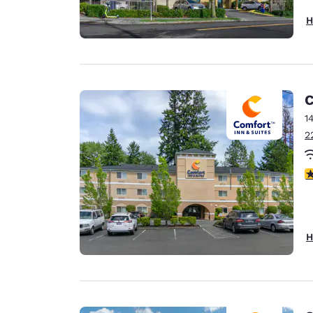
H
C
1
2
4
H