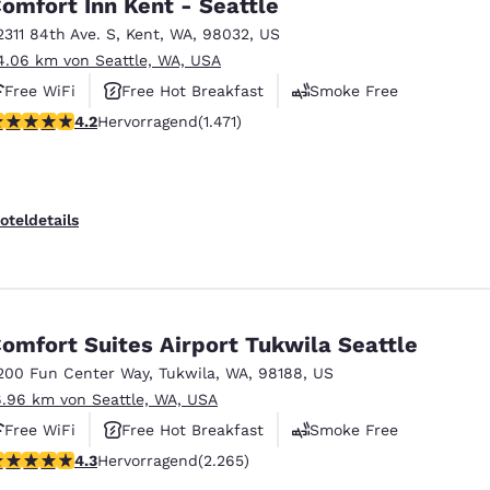
omfort Inn Kent - Seattle
2311 84th Ave. S
,
Kent
,
WA
,
98032
,
US
4.06 km von Seattle, WA, USA
Free WiFi
Free Hot Breakfast
Smoke Free
.22-Sterne-Bewertung. Hervorragend. 1471 Bewertungen
4.2
Hervorragend
(1.471)
oteldetails
omfort Suites Airport Tukwila Seattle
200 Fun Center Way
,
Tukwila
,
WA
,
98188
,
US
6.96 km von Seattle, WA, USA
Free WiFi
Free Hot Breakfast
Smoke Free
.3-Sterne-Bewertung. Hervorragend. 2265 Bewertungen
4.3
Hervorragend
(2.265)