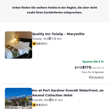
Unten finden Sie weitere Hotels in der Region, die aber nicht
exakt Ihren Suchkriterien entsprechen.
Quality Inn Tulalip - Marysville
Quality Inn Tulalip - Marysville
Tulalip
,
WA
7.19 km
3.53-Sterne-Bewertung. Gut. 883 Bewertungen
3.5
(
883
)
20
Sparen Sie 5 %
$170
Durchgestrichener P
Vergünstigter Pr
$179
USD
/Nacht
Preis für Mitglieder
Geschätzte Gesa
$191
gesamt
Inn at Port Gardner-Everett Waterfront, an
Inn at Port Gardner-Everett Waterfr
Ascend Collection Hotel
Everett
,
WA
9.31 km
4.49-Sterne-Bewertung. Hervorragend. 820 Bewertun
4.5
(
820
)
43