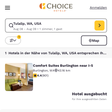
Ladevorgang abgeschlossen
Weiter Zu Hauptinhalt
Anmelden
Tulalip, WA, USA
Suche für Tulalip, WA, USA ändern. Check-in-Datum Aug 08, Check-ou
Aug 08 - Aug 09
•
1 zimmer, 1 gast
1
Map
Sortieren und Filtern,
1 Filter aktuell ausgewählt
1 Hotels in der Nähe von Tulalip, WA, USA entsprechen Ihren Filtern
Comfort Suites Burlington near I-5
Comfort Suites Burlington near I-5
Burlington
,
WA
43.16 km
4.4-Sterne-Bewertung. Hervorragend. 901 Bewertunge
4.4
(
901
)
57
Hotel ausgebucht
für Ihre ausgewählten Daten