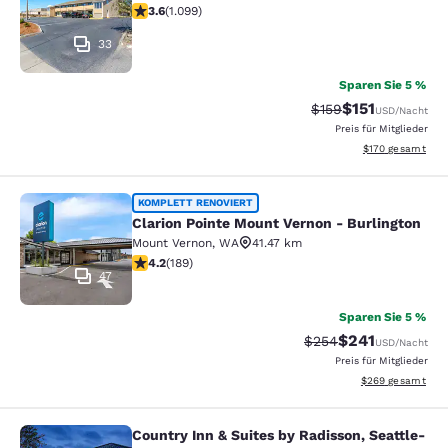
3.6-Sterne-Bewertung. Gut. 1099 Bewertungen
3.6
(
1.099
)
33
Sparen Sie 5 %
$151
Durchgestrichener P
Vergünstigter P
$159
USD
/Nacht
Preis für Mitglieder
Geschätzte Gesam
$170
gesamt
Clarion Pointe Mount Vernon - Burli
KOMPLETT RENOVIERT
Clarion Pointe Mount Vernon - Burlington
Mount Vernon
,
WA
41.47 km
4.24-Sterne-Bewertung. Hervorragend. 189 Bewertung
4.2
(
189
)
47
Sparen Sie 5 %
$241
Durchgestrichener Pr
Vergünstigter Pr
$254
USD
/Nacht
Preis für Mitglieder
Geschätzte Gesam
$269
gesamt
Country Inn & Suites by Radisson, Seattle-
Country Inn & Suites by Radisson, S