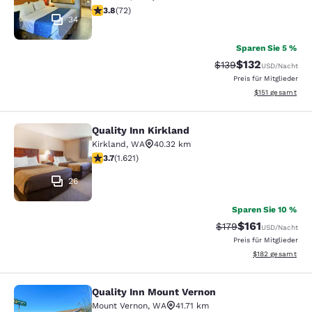
3.82-Sterne-Bewertung. Gut. 72 Bewertungen
3.8
(
72
)
34
Sparen Sie 5 %
$132
Durchgestrichener P
Vergünstigter Pr
$139
USD
/Nacht
Preis für Mitglieder
Geschätzte Gesa
$151
gesamt
Quality Inn Kirkland
Quality Inn Kirkland
Kirkland
,
WA
40.32 km
3.69-Sterne-Bewertung. Gut. 1621 Bewertungen
3.7
(
1.621
)
26
Sparen Sie 10 %
$161
Durchgestrichener P
Vergünstigter Pr
$179
USD
/Nacht
Preis für Mitglieder
Geschätzte Gesam
$182
gesamt
Quality Inn Mount Vernon
Quality Inn Mount Vernon
Mount Vernon
,
WA
41.71 km