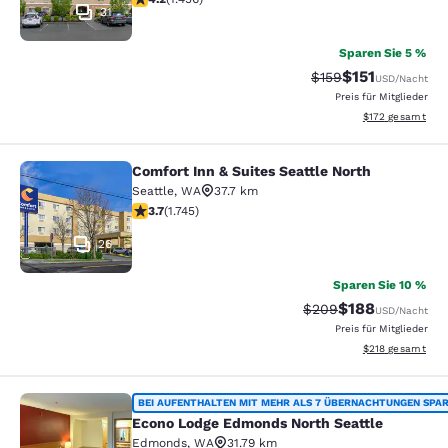
31
Sparen Sie 5 %
$151
Durchgestrichener P
Vergünstigter P
$159
USD
/Nacht
Preis für Mitglieder
Geschätzte Gesam
$172
gesamt
Comfort Inn & Suites Seattle North
Comfort Inn & Suites Seattle North
Seattle
,
WA
37.7 km
3.74-Sterne-Bewertung. Gut. 1745 Bewertungen
3.7
(
1.745
)
26
Sparen Sie 10 %
$188
Durchgestrichener Pr
Vergünstigter Pr
$209
USD
/Nacht
Preis für Mitglieder
Geschätzte Gesam
$218
gesamt
Econo Lodge Edmonds North Seattl
BEI AUFENTHALTEN MIT MEHR ALS 7 ÜBERNACHTUNGEN SPA
Econo Lodge Edmonds North Seattle
Edmonds
,
WA
31.79 km