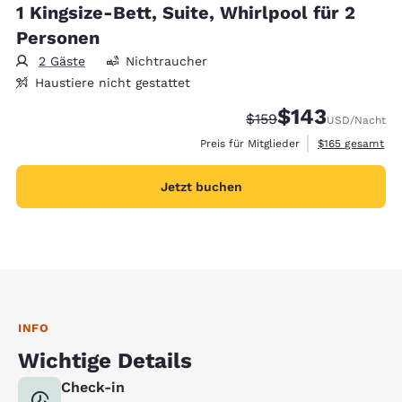
1 Kingsize-Bett, Suite, Whirlpool für 2
Personen
2 Gäste
Nichtraucher
Haustiere nicht gestattet
$143
Durchgestrichener Pre
Vergünstigter Prei
$159
USD
/Nacht
Geschätzte Gesa
Preis für Mitglieder
$165
gesamt
Jetzt buchen
INFO
Wichtige Details
Check-in