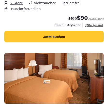
2 Gäste
Nichtraucher
Barrierefrei
Haustierfreundlich
$90
Durchgestrichener Pr
Vergünstigter Pr
$100
USD
/Nacht
Geschätzte Gesa
Preis für Mitglieder
$104
gesamt
Jetzt buchen