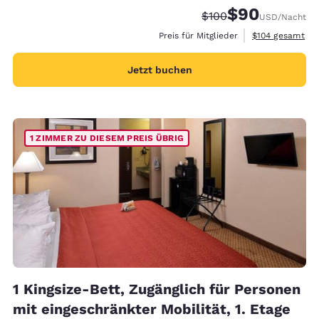
$90
Durchgestrichener Pr
Vergünstigter Pr
$100
USD
/Nacht
Geschätzte Gesa
Preis für Mitglieder
$104
gesamt
Jetzt buchen
1 ZIMMER ZU DIESEM PREIS ÜBRIG
1 Kingsize-Bett, Zugänglich für Personen
mit eingeschränkter Mobilität, 1. Etage