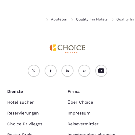
Alle Cookies akzeptieren
Alle Cookies ablehnen
Privat
Wisconsin
Appleton
Quality Inn Hotels
Quality In
Dienste
Firma
Hotel suchen
Über Choice
Reservierungen
Impressum
Choice Privileges
Reisevermittler
Bester Preis
Investorenbeziehungen