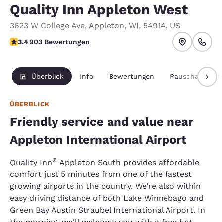
Quality Inn Appleton West
3623 W College Ave
,
Appleton
,
WI
,
54914
,
US
3.41-Sterne-Bewertung. Gut.
3.4
903 Bewertungen
Überblick
Info
Bewertungen
Pauschalpaket
ÜBERBLICK
Friendly service and value near
Appleton International Airport
®
Quality Inn
Appleton South provides affordable
comfort just 5 minutes from one of the fastest
growing airports in the country. We’re also within
easy driving distance of both Lake Winnebago and
Green Bay Austin Straubel International Airport. In
the morning, we'll welcome you with a free hot