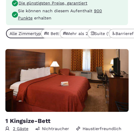
Die günstigsten Preise, garantiert
Sie können nach diesem Aufenthalt
900
Punkte
erhalten
Alle Zimmertypen (4)
1 Bett (3)
Mehr als 2 Betten (1)
Suite (1)
Barrierefr
1 Kingsize-Bett
2 Gäste
Nichtraucher
Haustierfreundlich