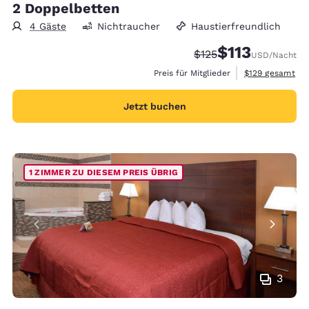
2 Doppelbetten
4 Gäste
Nichtraucher
Haustierfreundlich
$113
Durchgestrichener Pr
Vergünstigter Pre
$125
USD
/Nacht
Geschätzte Gesa
Preis für Mitglieder
$129
gesamt
Jetzt buchen
1 ZIMMER ZU DIESEM PREIS ÜBRIG
3