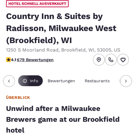
HOTEL SCHNELL AUSVERKAUFT
Country Inn & Suites by
Radisson, Milwaukee West
(Brookfield), WI
1250 S Moorland Road
,
Brookfield
,
WI
,
53005
,
US
4.12-Sterne-Bewertung. Sehr gut.
4.1
679 Bewertungen
rblick
Info
Bewertungen
Restaurants
Meetin
ÜBERBLICK
Unwind after a Milwaukee
Brewers game at our Brookfield
hotel