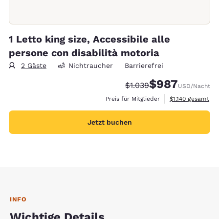
1 Letto king size, Accessibile alle
persone con disabilità motoria
2 Gäste
Nichtraucher
Barrierefrei
$987
Durchgestrichener Preis
Vergünstigter Prei
$1.039
USD
/Nacht
Geschätzte Gesam
Preis für Mitglieder
$1.140
gesamt
Jetzt buchen
INFO
Wichtige Details