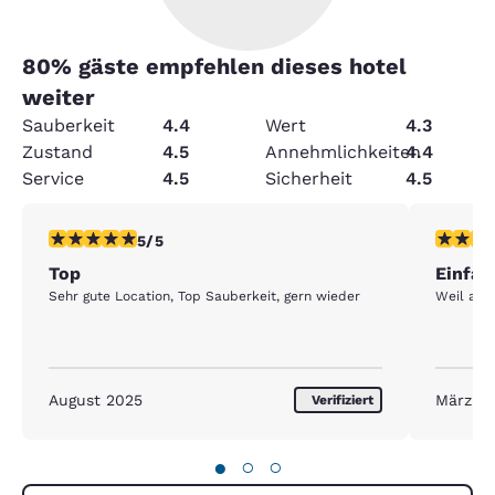
80
% gäste empfehlen dieses hotel
weiter
Sauberkeit
4.4
Wert
4.3
Zustand
4.5
Annehmlichkeiten
4.4
Service
4.5
Sicherheit
4.5
5-Sterne-Bewertung. Außergewöhnlich. 1 Bewertung
5-Sterne
5/5
Top
Einfac
Sehr gute Location, Top Sauberkeit, gern wieder
Weil alle
August 2025
März 2
Verifiziert
●
○
○