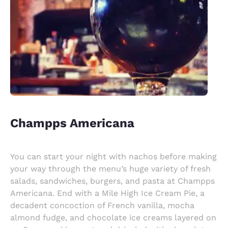
Champps Americana
You can start your night with nachos before making
your way through the menu’s huge variety of fresh
salads, sandwiches, burgers, and pasta at Champps
Americana. End with a Mile High Ice Cream Pie, a
decadent concoction of French vanilla, mocha
almond fudge, and chocolate ice creams layered on