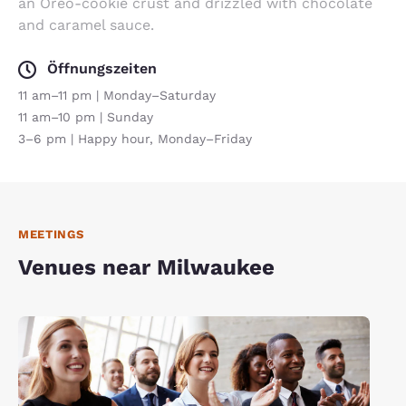
an Oreo-cookie crust and drizzled with chocolate
and caramel sauce.
Öffnungszeiten
11 am–11 pm | Monday–Saturday
11 am–10 pm | Sunday
3–6 pm | Happy hour, Monday–Friday
MEETINGS
Venues near Milwaukee