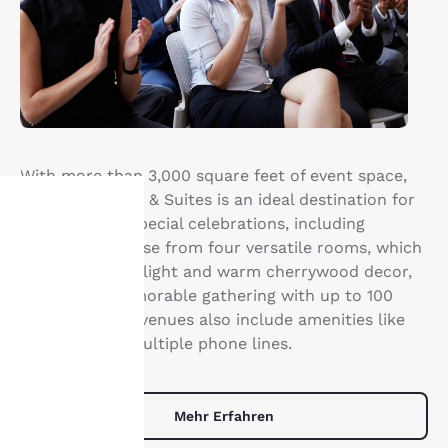
With more than 3,000 square feet of event space,
the Country Inn & Suites is an ideal destination for
meetings and special celebrations, including
weddings. Choose from four versatile rooms, which
hre
feature natural light and warm cherrywood decor,
rivatsphäre
and host a memorable gathering with up to 100
attendees. Our venues also include amenities like
st uns
free WiFi and multiple phone lines.
ichtig.
Mehr Erfahren
sere Website verwendet