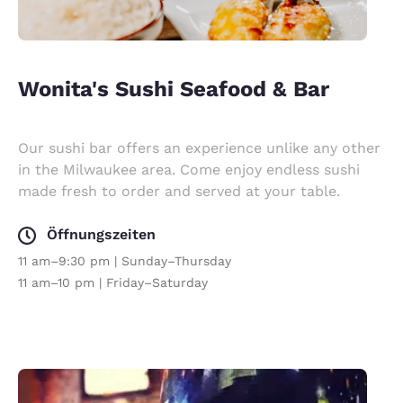
Wonita's Sushi Seafood & Bar
Our sushi bar offers an experience unlike any other
in the Milwaukee area. Come enjoy endless sushi
made fresh to order and served at your table.
Öffnungszeiten
11 am–9:30 pm | Sunday–Thursday
11 am–10 pm | Friday–Saturday