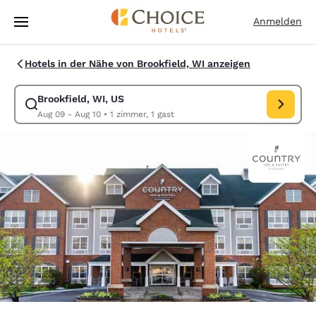
Ladevorgang abgeschlossen
Weiter Zu Hauptinhalt
Anmelden
Hotels in der Nähe von Brookfield, WI anzeigen
Brookfield, WI, US
Suche für Brookfield, WI, US ändern. Check-in-Datum Aug 09, Check-o
Aug 09 - Aug 10
•
1 zimmer, 1 gast