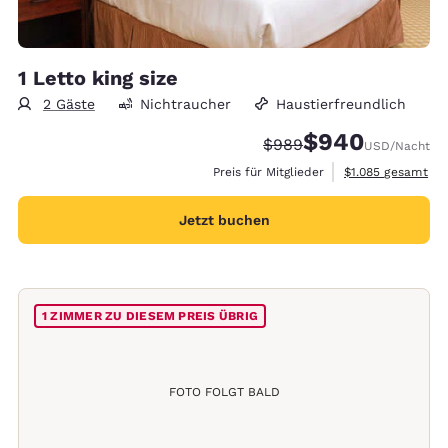
1 Letto king size
2 Gäste
Nichtraucher
Haustierfreundlich
$940
Durchgestrichener Preis
Vergünstigter Preis
$989
USD
/Nacht
Geschätzte Gesam
Preis für Mitglieder
$1.085
gesamt
Jetzt buchen
1 ZIMMER ZU DIESEM PREIS ÜBRIG
FOTO FOLGT BALD