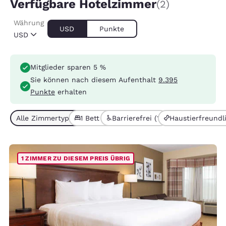
Verfügbare Hotelzimmer
(2)
Währung
USD
Punkte
USD
Mitglieder sparen 5 %
Sie können nach diesem Aufenthalt
9.395
Punkte
erhalten
Alle Zimmertypen (2)
1 Bett (2)
Barrierefrei (1)
Haustierfreundli
1 ZIMMER ZU DIESEM PREIS ÜBRIG